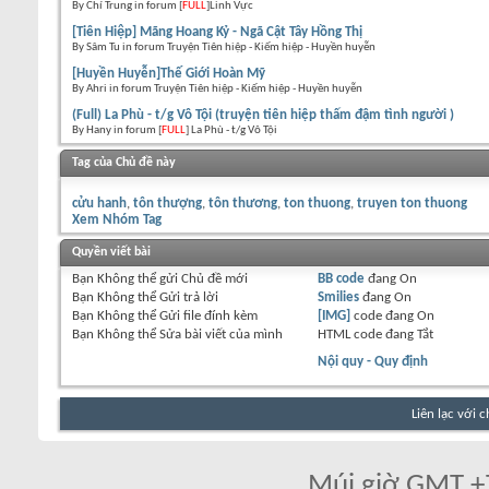
By Chí Trung in forum [
FULL
]Linh Vực
[Tiên Hiệp] Mãng Hoang Kỷ - Ngã Cật Tây Hồng Thị
By Sâm Tu in forum Truyện Tiên hiệp - Kiếm hiệp - Huyền huyễn
[Huyền Huyễn]Thế Giới Hoàn Mỹ
By Ahri in forum Truyện Tiên hiệp - Kiếm hiệp - Huyền huyễn
(Full) La Phù - t/g Vô Tội (truyện tiên hiệp thấm đậm tình người )
By Hany in forum [
FULL
] La Phù - t/g Vô Tội
Tag của Chủ đề này
cửu hanh
tôn thượng
tôn thương
ton thuong
truyen ton thuong
Xem Nhóm Tag
Quyền viết bài
Bạn
Không thể
gửi Chủ đề mới
BB code
đang
On
Bạn
Không thể
Gửi trả lời
Smilies
đang
On
Bạn
Không thể
Gửi file đính kèm
[IMG]
code đang
On
Bạn
Không thể
Sửa bài viết của mình
HTML code đang
Tắt
Nội quy - Quy định
Liên lạc với 
Múi giờ GMT +7