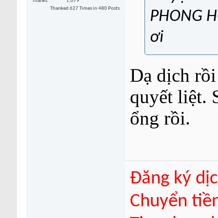
Thanks
1,079
Thanked 627 Times in 480 Posts
PHONG HO
ơi
Dạ dịch rồ
quyết liệt.
ổng rồi.
Đăng ký dịc
Chuyển tiề