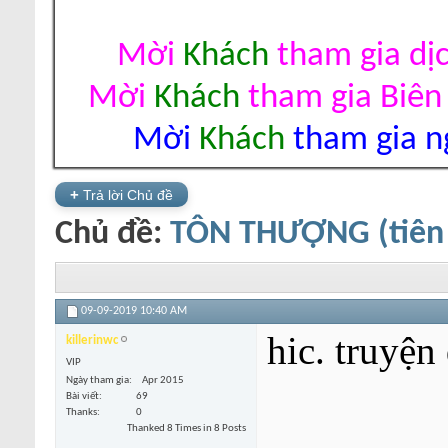
Mời
Khách
tham gia dị
Mời
Khách
tham gia Biên
Mời
Khách
tham gia ng
+
Trả lời Chủ đề
Chủ đề:
TÔN THƯỢNG (tiên 
09-09-2019
10:40 AM
hic. truyện
killerinwc
VIP
Ngày tham gia
Apr 2015
Bài viết
69
Thanks
0
Thanked 8 Times in 8 Posts