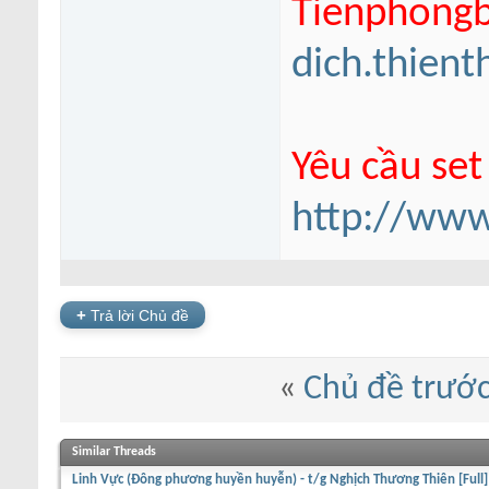
Tienphongba
dich.thien
Yêu cầu set
http://www
+
Trả lời Chủ đề
«
Chủ đề trướ
Similar Threads
Linh Vực (Đông phương huyền huyễn) - t/g Nghịch Thương Thiên [Full]