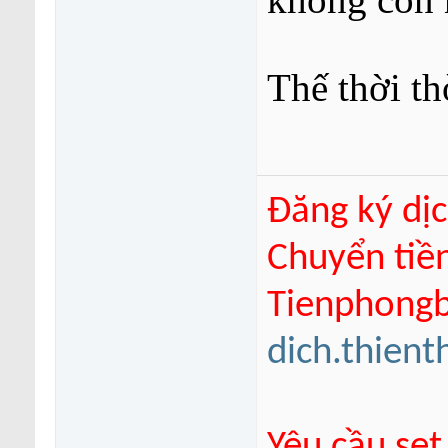
không còn 
Thế thời th
Đăng ký dịc
Chuyển tiề
Tienphongba
dich.thien
Yêu cầu set