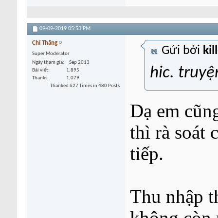
09-09-2019
05:53 PM
Chí Thăng
Gửi bởi
kil
Super Moderator
Ngày tham gia
Sep 2013
hic. truyệ
Bài viết
1,895
Thanks
1,079
Thanked 627 Times in 480 Posts
Dạ em cũng
thì rà soát
tiếp.
Thu nhập t