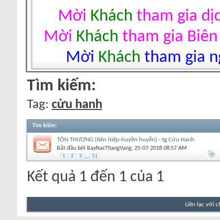
Mời
Khách
tham gia dị
Mời
Khách
tham gia Biên
Mời
Khách
tham gia ng
Tìm kiếm:
Tag:
cửu hanh
Tìm kiếm
:
TÔN THƯỢNG (tiên hiệp-huyền huyễn) - tg Cửu Hanh
Bắt đầu bởi
BayNacThangVang
‎, 25-07-2018 08:57 AM
1
2
3
...
11
Kết quả 1 đến 1 của 1
Liên lạc với 