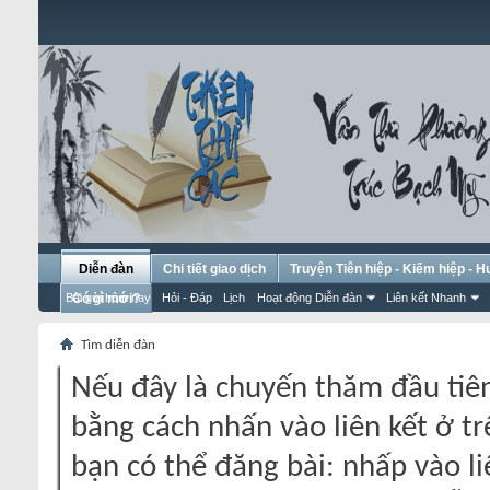
Diễn đàn
Chi tiết giao dịch
Truyện Tiên hiệp - Kiếm hiệp - 
Bài gửi hôm nay
Có gì mới?
Hỏi - Đáp
Lịch
Hoạt động Diễn đàn
Liên kết Nhanh
Tìm diễn đàn
Nếu đây là chuyến thăm đầu tiên
bằng cách nhấn vào liên kết ở tr
bạn có thể đăng bài: nhấp vào li