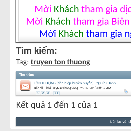
Mời
Khách
tham gia dị
Mời
Khách
tham gia Biên
Mời
Khách
tham gia ng
Tìm kiếm:
Tag:
truyen ton thuong
Tìm kiếm
:
TÔN THƯỢNG (tiên hiệp-huyền huyễn) - tg Cửu Hanh
Bắt đầu bởi
BayNacThangVang
‎, 25-07-2018 08:57 AM
1
2
3
...
11
Kết quả 1 đến 1 của 1
Liên lạc với 