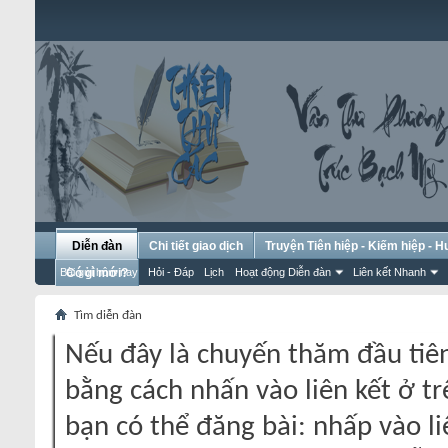
Diễn đàn
Chi tiết giao dịch
Truyện Tiên hiệp - Kiếm hiệp - 
Bài gửi hôm nay
Có gì mới?
Hỏi - Đáp
Lịch
Hoạt động Diễn đàn
Liên kết Nhanh
Tìm diễn đàn
Nếu đây là chuyến thăm đầu tiên
bằng cách nhấn vào liên kết ở tr
bạn có thể đăng bài: nhấp vào li