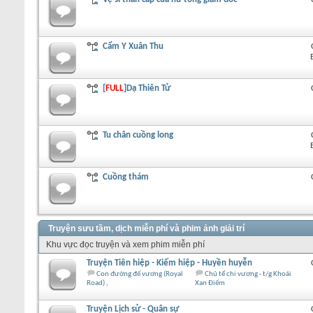
Cẩm Y Xuân Thu
[
FULL
]Dạ Thiên Tử
Tu chân cuồng long
Cuồng thám
Truyện sưu tầm, dịch miễn phí và phim ảnh giải trí
Khu vực đọc truyện và xem phim miễn phí
Truyện Tiên hiệp - Kiếm hiệp - Huyền huyễn
Con đường đế vương (Royal
Chủ tể chi vương - t/g Khoái
Road)
Xan Điếm
Truyện Lịch sử - Quân sự