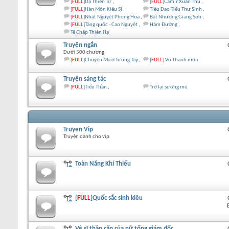
[
FULL
]Dạ Thiên Tử
[
FULL
]Cẩm Y Xuân Thu
[
FULL
]Hàn Môn Kiêu Sĩ
Tiêu Dao Tiểu Thư Sinh
[
FULL
]Nhật Nguyệt Phong Hoa
Bất Nhượng Giang Sơn
[
FULL
]Tàng quốc - Cao Nguyệt
Hám Đường
Tể Chấp Thiên Hạ
Truyện ngắn
Dưới 500 chương
[
FULL
]Chuyện Ma ở Tương Tây
[
FULL
] Võ Thánh môn
Truyện sáng tác
[
FULL
]Tiểu Thần
Trở lại sương mù
Truyen Vip
Truyện dành cho vip
Toàn Năng Khí Thiếu
[
FULL
]Quốc sắc sinh kiêu
Vệ sĩ thần cấp của nữ tổng giám đốc