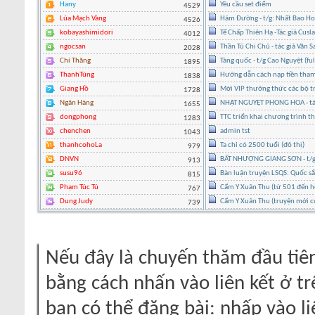
Hany
Yêu cầu set điểm
4529
Lúa Mạch Vàng
Hám Đường - t/g: Nhất Bao H
4526
kobayashimidori
Tể Chấp Thiên Hạ -Tác giả Cusl
4012
ngocsan
Thần Tú Chi Chủ - tác giả Văn 
2028
Chí Thăng
Tàng quốc - t/g Cao Nguyệt (ful
1895
ThanhTùng
Hướng dẫn cách nạp tiền tham
1838
Giang Hồ
Mời VIP thưởng thức các bộ tr
1728
Ngân Hàng
NHẬT NGUYỆT PHONG HOA - tác g
1655
dongphong
TTC triển khai chương trình t
1283
chenchen
admin tst
1043
thanhcohoLa
Ta chỉ có 2500 tuổi (đô thị)
979
DNVN
BẤT NHƯỢNG GIANG SƠN - t/g 
913
susu96
Bàn luận truyện LSQS: Quốc sắc
815
Phạm Túc Tú
Cẩm Y Xuân Thu (từ 501 đến h
767
Dung Judy
Cẩm Y Xuân Thu (truyện mới c
739
Nếu đây là chuyến thăm đầu tiên
bằng cách nhấn vào liên kết ở tr
bạn có thể đăng bài: nhấp vào li