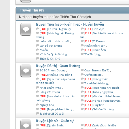
Truyện Thu Phí
Nơi post truyện thu phí do Thiên Thư Các dịch
Truyện Tiên hiệp - Kiếm hiệp - Huyền huyễn
[
FULL
] La Phù - t/g Vô Tội
[
FULL
]Linh Vực
[
FULL
] Nhật Nguyệt Đương
[
FULL
] Tu chân lão sư sinh hoạt
Không
lục
Luân hồi tu chân quyết
[
FULL
]Tử Dương
Vạn cổ tiên khung
Nhất thế chí tôn
Ma Ẩn
[
FULL
] Thiên Ảnh
Vĩnh Dạ Quân Vương
Tôn Thượng
Thần Tú Chi Chủ
Truyện Đô thị - Quan Trường
Bộ Bộ Phong Cương
Quan Trường Tân Tú
[
FULL
] Nhất Lộ Thải Hồng
Quyền lực đỏ
[
FULL
] Vệ sĩ thần cấp của nữ
[
FULL
] Thăng thiên
tổng giám đốc
Tục nhân hồi đáng
Nhất phẩm kỳ tài
[
FULL
] Toàn Năng Khí Thiếu
Băng sơn mỹ nữ
[
FULL
] Giáo y ngây thơ
[
FULL
] Học sinh chi tu chân
[
FULL
]Một đêm thành hoan
cuồng long
[
FULL
]Hộ Hoa Trạng Nguyên
Nghiệt hỏa
[
FULL
]Túng tình
[
FULL
]Tuyệt phẩm thiên y
[
FULL
]Chí tôn đặc công
Ta chỉ có 2500 tuổi
Truyện Lịch sử - Quân sự
[
FULL
]Quyền Bính
[
FULL
]Quốc sắc sinh kiêu