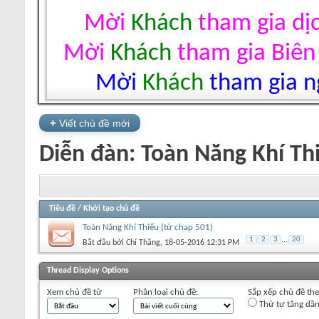
Mời
Khách
tham gia dị
Mời
Khách
tham gia Biên
Mời
Khách
tham gia ng
+
Viết chủ đề mới
Diễn đàn:
Toàn Năng Khí Th
Tiêu đề
/
Khởi tạo chủ đề
Toàn Năng Khí Thiếu (từ chap 501)
1
2
3
...
20
Bắt đầu bởi
Chí Thăng
‎, 18-05-2016 12:31 PM
+
Viết chủ đề mới
Thread Display Options
Xem chủ đề từ
Phân loại chủ đề:
Sắp xếp chủ đề th
Thứ tự tăng dầ