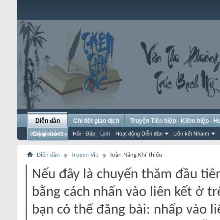
Diễn đàn
Chi tiết giao dịch
Truyện Tiên hiệp - Kiếm hiệp - 
Bài gửi hôm nay
Có gì mới?
Hỏi - Đáp
Lịch
Hoạt động Diễn đàn
Liên kết Nhanh
Diễn đàn
Truyen Vip
Toàn Năng Khí Thiếu
Nếu đây là chuyến thăm đầu tiên
bằng cách nhấn vào liên kết ở tr
bạn có thể đăng bài: nhấp vào li