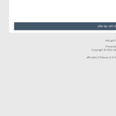
Liên lạc với 
Múi giờ 
Powered
Copyright © 2026 vBul
vBCredits II Deluxe v2.0