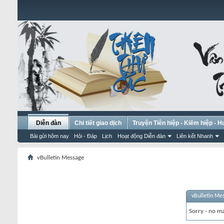
Diễn đàn
Chi tiết giao dịch
Truyện Tiên hiệp - Kiếm hiệp - 
Bài gửi hôm nay
Hỏi - Đáp
Lịch
Hoạt động Diễn đàn
Liên kết Nhanh
vBulletin Message
vBulletin Me
Sorry - no ma