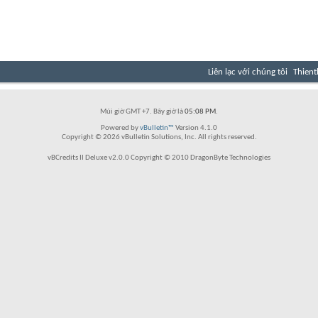
Liên lạc với chúng tôi
Thient
Múi giờ GMT +7. Bây giờ là
05:08 PM
.
Powered by
vBulletin™
Version 4.1.0
Copyright © 2026 vBulletin Solutions, Inc. All rights reserved.
vBCredits II Deluxe v2.0.0 Copyright © 2010 DragonByte Technologies