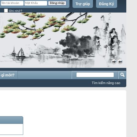
Trợ giúp
Đăng Ký
Ghi nhớ?
»
«
 gì mới?
Tìm kiếm nâng cao