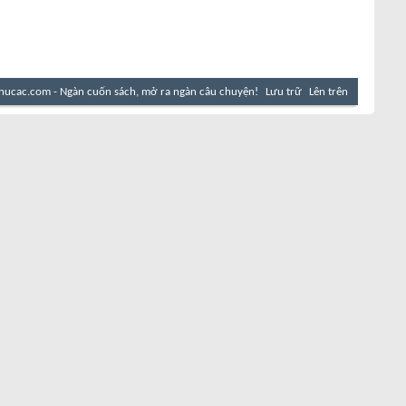
hucac.com - Ngàn cuốn sách, mở ra ngàn câu chuyện!
Lưu trữ
Lên trên