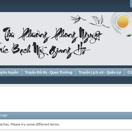
Huyền huyễn
Truyện Đô thị - Quan Trường
Truyện Lịch sử - Quân sự
Có
ssage
tches. Please try some different terms.