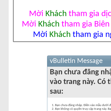
Mời
Khách
tham gia dị
Mời
Khách
tham gia Biên
Mời
Khách
tham gia ng
vBulletin Message
Bạn chưa đăng nh
vào trang này. Có t
sau:
Bạn chưa đăng nhập. Điền vào mẫu dưới đâ
Bạn không có quyền truy cập trang này. Bạ