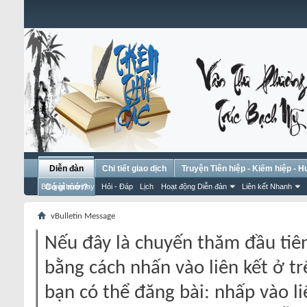
Diễn đàn
Chi tiết giao dịch
Truyện Tiên hiệp - Kiếm hiệp - 
Bài gửi hôm nay
Có gì mới?
Hỏi - Đáp
Lịch
Hoạt động Diễn đàn
Liên kết Nhanh
vBulletin Message
Nếu đây là chuyến thăm đầu tiên
bằng cách nhấn vào liên kết ở tr
bạn có thể đăng bài: nhấp vào li