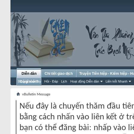
Diễn đàn
Chi tiết giao dịch
Truyện Tiên hiệp - Kiếm hiệp - 
Bài gửi hôm nay
Có gì mới?
Hỏi - Đáp
Lịch
Hoạt động Diễn đàn
Liên kết Nhanh
vBulletin Message
Nếu đây là chuyến thăm đầu tiên
bằng cách nhấn vào liên kết ở tr
bạn có thể đăng bài: nhấp vào li