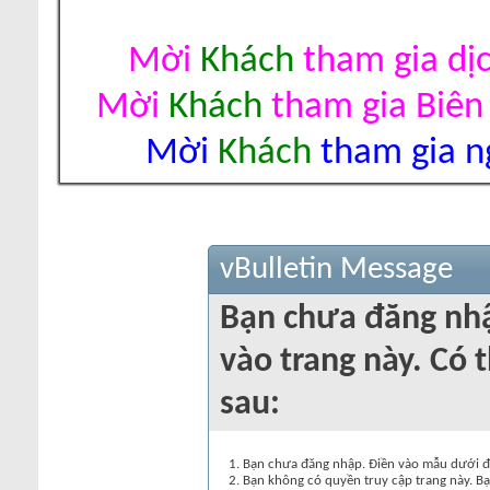
Mời
Khách
tham gia dị
Mời
Khách
tham gia Biên
Mời
Khách
tham gia ng
vBulletin Message
Bạn chưa đăng nh
vào trang này. Có t
sau:
Bạn chưa đăng nhập. Điền vào mẫu dưới đâ
Bạn không có quyền truy cập trang này. Bạ