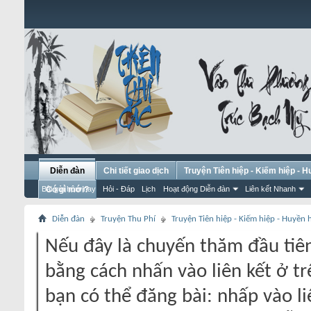
Diễn đàn
Chi tiết giao dịch
Truyện Tiên hiệp - Kiếm hiệp - 
Bài gửi hôm nay
Có gì mới?
Hỏi - Đáp
Lịch
Hoạt động Diễn đàn
Liên kết Nhanh
Diễn đàn
Truyện Thu Phí
Truyện Tiên hiệp - Kiếm hiệp - Huyền
Nếu đây là chuyến thăm đầu tiên
bằng cách nhấn vào liên kết ở tr
bạn có thể đăng bài: nhấp vào li