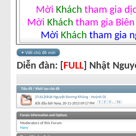
Mời
Khách
tham gia dị
Mời
Khách
tham gia Biên
Mời
Khách
tham gia ng
+
Viết chủ đề mới
Diễn đàn:
[
FULL
] Nhật Ngu
Tiêu đề
/
Khởi tạo chủ đề
[FULL]Nhật Nguyệt Đương Không - Huỳnh Dị
1
2
3
...
56
Bắt đầu bởi
Hany
‎, 20-11-2013 09:17 PM
+
Viết chủ đề mới
Forum Information and Options
Moderators of this Forum
Hany