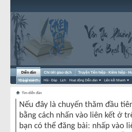
Diễn đàn
Chi tiết giao dịch
Truyện Tiên hiệp - Kiếm hiệp - 
Bài gửi hôm nay
Có gì mới?
Hỏi - Đáp
Lịch
Hoạt động Diễn đàn
Liên kết Nhanh
Tìm diễn đàn
Nếu đây là chuyến thăm đầu tiên
bằng cách nhấn vào liên kết ở tr
bạn có thể đăng bài: nhấp vào li