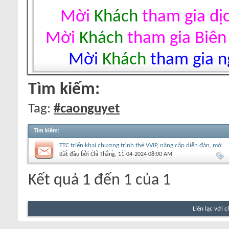
Mời
Khách
tham gia dị
Mời
Khách
tham gia Biên
Mời
Khách
tham gia ng
Tìm kiếm:
Tag:
#caonguyet
Tìm kiếm
:
TTC triển khai chương trình thẻ VVIP, nâng cấp diễn đàn, mở
thêm phiên bản sách nói
Bắt đầu bởi
Chí Thăng
‎, 11-04-2024 08:00 AM
Kết quả 1 đến 1 của 1
Liên lạc với 