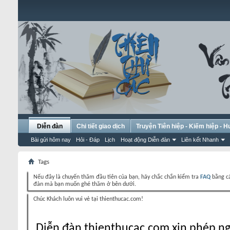
Diễn đàn
Chi tiết giao dịch
Truyện Tiên hiệp - Kiếm hiệp - 
Bài gửi hôm nay
Hỏi - Đáp
Lịch
Hoạt động Diễn đàn
Liên kết Nhanh
Tags
Nếu đây là chuyến thăm đầu tiên của bạn, hãy chắc chắn kiểm tra
FAQ
bằng cá
đàn mà bạn muốn ghé thăm ở bên dưới.
Chúc Khách luôn vui vẻ tại thienthucac.com!
Diễn đàn thienthucac.com xin phép ng