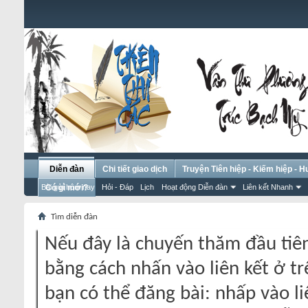
Diễn đàn
Chi tiết giao dịch
Truyện Tiên hiệp - Kiếm hiệp - 
Bài gửi hôm nay
Có gì mới?
Hỏi - Đáp
Lịch
Hoạt động Diễn đàn
Liên kết Nhanh
Tìm diễn đàn
Nếu đây là chuyến thăm đầu tiên
bằng cách nhấn vào liên kết ở tr
bạn có thể đăng bài: nhấp vào li