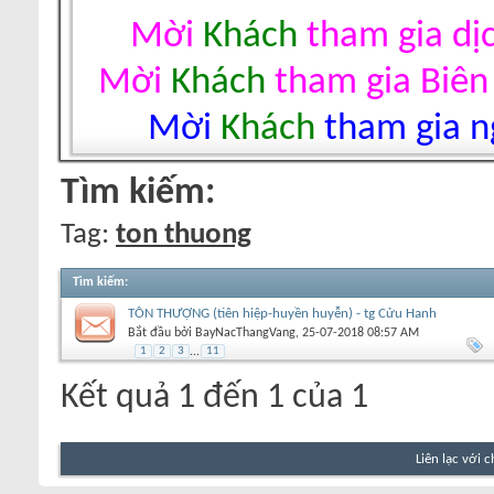
Mời
Khách
tham gia dị
Mời
Khách
tham gia Biên
Mời
Khách
tham gia ng
Tìm kiếm:
Tag:
ton thuong
Tìm kiếm
:
TÔN THƯỢNG (tiên hiệp-huyền huyễn) - tg Cửu Hanh
Bắt đầu bởi
BayNacThangVang
‎, 25-07-2018 08:57 AM
1
2
3
...
11
Kết quả 1 đến 1 của 1
Liên lạc với 