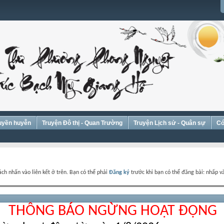
Huyền huyễn
Truyện Đô thị - Quan Trường
Truyện Lịch sử - Quân sự
Có
ch nhấn vào liên kết ở trên. Bạn có thể phải
Đăng ký
trước khi bạn có thể đăng bài: nhấp và
THÔNG BÁO NGỪNG HOẠT ĐỘNG