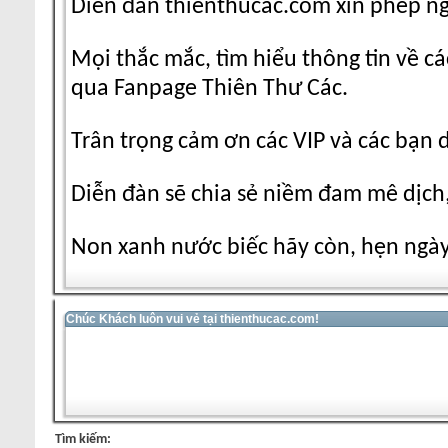
Diễn đàn thienthucac.com xin phép n
Mọi thắc mắc, tìm hiểu thông tin về cá
qua Fanpage Thiên Thư Các.
Trân trọng cảm ơn các VIP và các bạn 
Diễn đàn sẽ chia sẻ niềm đam mê dịch,
Non xanh nước biếc hãy còn, hẹn ngày 
Chúc Khách luôn vui vẻ tại thienthucac.com!
Tìm kiếm: