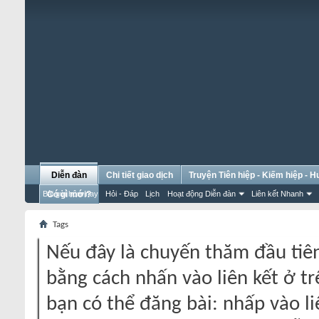
Diễn đàn
Chi tiết giao dịch
Truyện Tiên hiệp - Kiếm hiệp - 
Bài gửi hôm nay
Có gì mới?
Hỏi - Đáp
Lịch
Hoạt động Diễn đàn
Liên kết Nhanh
Tags
Nếu đây là chuyến thăm đầu tiên
bằng cách nhấn vào liên kết ở tr
bạn có thể đăng bài: nhấp vào li