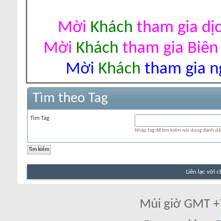
Mời
Khách
tham gia dị
Mời
Khách
tham gia Biên
Mời
Khách
tham gia ng
Tìm theo Tag
Tìm Tag
Nhập tag để tìm kiếm nội dung đánh dấu
Liên lạc với 
Múi giờ GMT +7