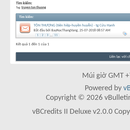
Tìm kiếm:
Tag:
truyen ton thuong
Tìm kiếm
:
TÔN THƯỢNG (tiên hiệp-huyền huyễn) - tg Cửu Hanh
Bắt đầu bởi
BayNacThangVang
‎, 25-07-2018 08:57 AM
1
2
3
...
11
Kết quả 1 đến 1 của 1
Liên lạc với 
Múi giờ GMT +7
Powered by
vB
Copyright © 2026 vBulletin 
vBCredits II Deluxe v2.0.0 Co