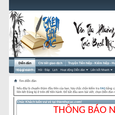
Diễn đàn
Chi tiết giao dịch
Truyện Tiên hiệp - Kiếm hiệp - 
Bài gửi hôm nay
Có gì mới?
Hỏi - Đáp
Lịch
Hoạt động Diễn đàn
Liên kết Nhanh
Tìm diễn đàn
Nếu đây là chuyến thăm đầu tiên của bạn, hãy chắc chắn kiểm tra
FAQ
bằng cá
liên kết Đăng ký ở trên để tiến hành. Để bắt đầu xem bài viết, chọn Diễn đ
Chúc Khách luôn vui vẻ tại thienthucac.com!
THÔNG BÁO 