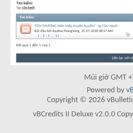
Tìm kiếm:
Tag:
cửu hanh
Tìm kiếm
:
TÔN THƯỢNG (tiên hiệp-huyền huyễn) - tg Cửu Hanh
Bắt đầu bởi
BayNacThangVang
‎, 25-07-2018 08:57 AM
1
2
3
...
11
Kết quả 1 đến 1 của 1
Liên lạc với 
Múi giờ GMT +7
Powered by
vB
Copyright © 2026 vBulletin 
vBCredits II Deluxe v2.0.0 Co