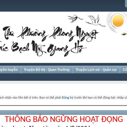
Huyền huyễn
Truyện Đô thị - Quan Trường
Truyện Lịch sử - Quân sự
Có
ch nhấn vào liên kết ở trên. Bạn có thể phải
Đăng ký
trước khi bạn có thể đăng bài: nhấp và
THÔNG BÁO NGỪNG HOẠT ĐỘNG