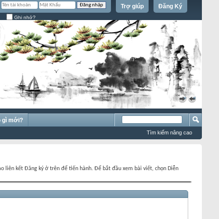
Trợ giúp
Đăng Ký
Ghi nhớ?
»
«
 gì mới?
Tìm kiếm nâng cao
o liên kết Đăng ký ở trên để tiến hành. Để bắt đầu xem bài viết, chọn Diễn