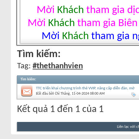
Mời
Khách
tham gia dị
Mời
Khách
tham gia Biên
Mời
Khách
tham gia ng
Tìm kiếm:
Tag:
#thethanhvien
Tìm kiếm
:
TTC triển khai chương trình thẻ VVIP, nâng cấp diễn đàn, mở
thêm phiên bản sách nói
Bắt đầu bởi
Chí Thăng
‎, 11-04-2024 08:00 AM
Kết quả 1 đến 1 của 1
Liên lạc với 