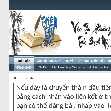
Diễn đàn
Chi tiết giao dịch
Truyện Tiên hiệp - Kiếm hiệp - 
Bài gửi hôm nay
Có gì mới?
Hỏi - Đáp
Lịch
Hoạt động Diễn đàn
Liên kết Nhanh
Tìm diễn đàn
Nếu đây là chuyến thăm đầu tiên
bằng cách nhấn vào liên kết ở tr
bạn có thể đăng bài: nhấp vào li