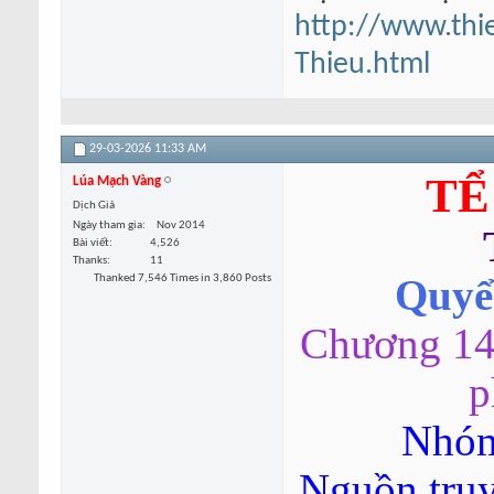
http://www.thi
Thieu.html
29-03-2026
11:33 AM
TỂ
Lúa Mạch Vàng
Dịch Giả
Ngày tham gia
Nov 2014
Bài viết
4,526
Thanks
11
Thanked 7,546 Times in 3,860 Posts
Quyển
Chương 14
p
Nhóm
Nguồn tru