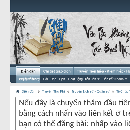
Diễn đàn
Chi tiết giao dịch
Truyện Tiên hiệp - Kiếm hiệp - 
Bài gửi hôm nay
Có gì mới?
Hỏi - Đáp
Lịch
Hoạt động Diễn đàn
Liên kết Nhanh
Diễn đàn
Truyện Thu Phí
Truyện Lịch sử - Quân sự
Tể Chấp 
Nếu đây là chuyến thăm đầu tiên
bằng cách nhấn vào liên kết ở tr
bạn có thể đăng bài: nhấp vào li