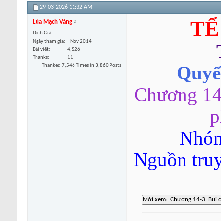
29-03-2026
11:32 AM
TỂ
Lúa Mạch Vàng
Dịch Giả
Ngày tham gia
Nov 2014
Bài viết
4,526
Thanks
11
Thanked 7,546 Times in 3,860 Posts
Quyển
Chương 14
p
Nhóm
Nguồn tru