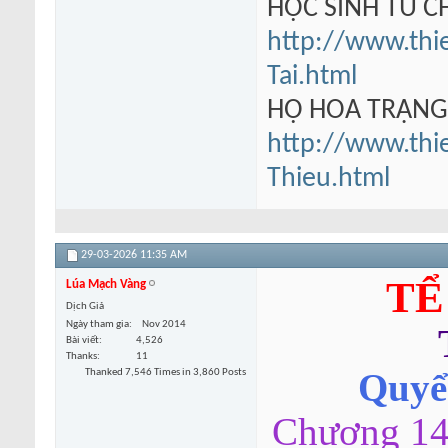
HỌC SINH TU 
http://www.thi
Tai.html
HỘ HOA TRẠN
http://www.thi
Thieu.html
29-03-2026
11:35 AM
TỂ
Lúa Mạch Vàng
Dịch Giả
Ngày tham gia
Nov 2014
Bài viết
4,526
Thanks
11
Thanked 7,546 Times in 3,860 Posts
Quyển
Chương 14