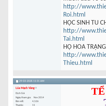
http://www.thi
Roi.html
HỌC SINH TU 
http://www.thi
Tai.html
HỘ HOA TRẠN
http://www.thi
Thieu.html
29-03-2026
11:31 AM
TỂ
Lúa Mạch Vàng
Dịch Giả
Ngày tham gia
Nov 2014
Bài viết
4,526
Thanks
11