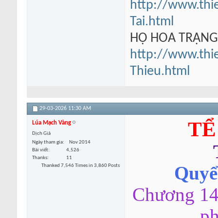
http://www.thi
Tai.html
HỘ HOA TRẠN
http://www.thi
Thieu.html
29-03-2026
11:30 AM
TỂ
Lúa Mạch Vàng
Dịch Giả
Ngày tham gia
Nov 2014
Bài viết
4,526
Thanks
11
Thanked 7,546 Times in 3,860 Posts
Quyển
Chương 14
ph