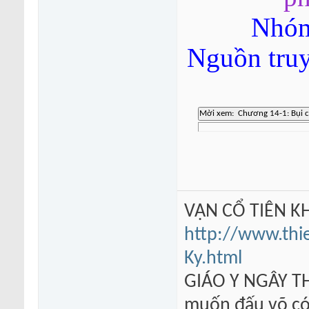
Nhóm
Nguồn tru
VẠN CỔ TIÊN KH
http://www.thi
Ky.html
GIÁO Y NGÂY TH
muốn đấu võ có