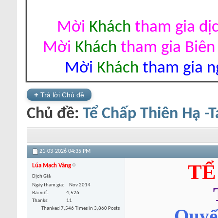
Mời
Khách
tham gia dị
Mời
Khách
tham gia Biên
Mời
Khách
tham gia ng
+
Trả lời Chủ đề
Chủ đề:
Tể Chấp Thiên Hạ -T
21-03-2026
04:35 PM
TỂ
Lúa Mạch Vàng
Dịch Giả
Ngày tham gia
Nov 2014
Bài viết
4,526
Thanks
11
Thanked 7,546 Times in 3,860 Posts
Quyển