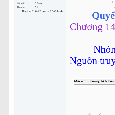
Bài viết
4,526
Thanks
11
Thanked 7,546 Times in 3,860 Posts
Quyển
Chương 14
Nhóm
Nguồn tru