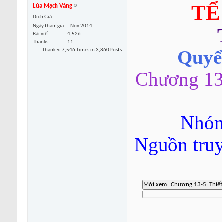
TỂ
Lúa Mạch Vàng
Dịch Giả
Ngày tham gia
Nov 2014
Bài viết
4,526
Thanks
11
Thanked 7,546 Times in 3,860 Posts
Quyển
Chương 13-
Nhóm
Nguồn tru