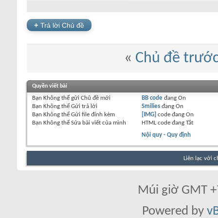
+
Trả lời Chủ đề
«
Chủ đề trướ
Quyền viết bài
Bạn
Không thể
gửi Chủ đề mới
BB code
đang
On
Bạn
Không thể
Gửi trả lời
Smilies
đang
On
Bạn
Không thể
Gửi file đính kèm
[IMG]
code đang
On
Bạn
Không thể
Sửa bài viết của mình
HTML code đang
Tắt
Nội quy - Quy định
Liên lạc với 
Múi giờ GMT +7
Powered by
vB