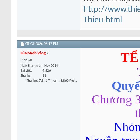
http://www.thi
Thieu.html
08-03-2026
06:17 PM
TỂ
Lúa Mạch Vàng
Dịch Giả
Ngày tham gia
Nov 2014
Bài viết
4,526
Thanks
11
Thanked 7,546 Times in 3,860 Posts
Quyển
Chương 3-
Nhóm