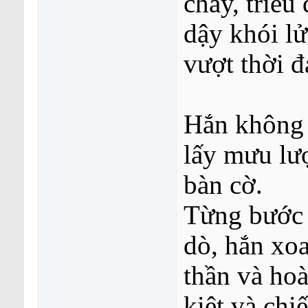
chảy, triều
dậy khói lử
vượt thời đ
Hắn không 
lấy mưu lượ
bàn cờ.
Từng bước 
dò, hắn xo
thần và ho
kiệt và chi