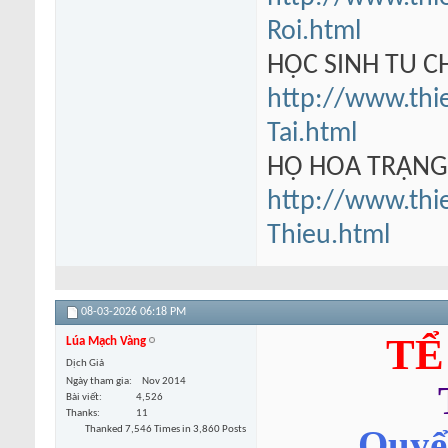
Roi.html
HỌC SINH TU 
http://www.thi
Tai.html
HỘ HOA TRẠN
http://www.thi
Thieu.html
08-03-2026
06:18 PM
TỂ
Lúa Mạch Vàng
Dịch Giả
Ngày tham gia
Nov 2014
Bài viết
4,526
Thanks
11
Thanked 7,546 Times in 3,860 Posts
Quyển