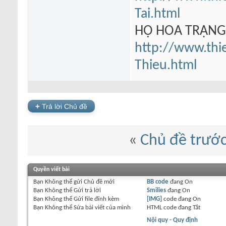
Tai.html
HỘ HOA TRẠN
http://www.thi
Thieu.html
+
Trả lời Chủ đề
«
Chủ đề trướ
Quyền viết bài
Bạn
Không thể
gửi Chủ đề mới
BB code
đang
On
Bạn
Không thể
Gửi trả lời
Smilies
đang
On
Bạn
Không thể
Gửi file đính kèm
[IMG]
code đang
On
Bạn
Không thể
Sửa bài viết của mình
HTML code đang
Tắt
Nội quy - Quy định