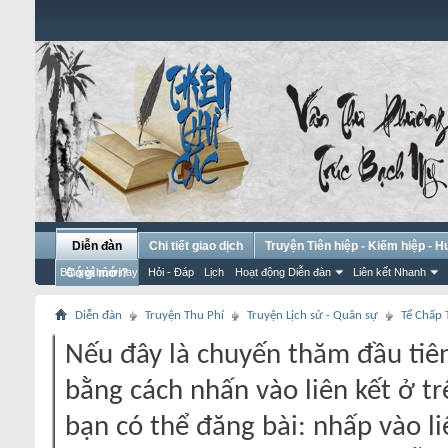
Diễn đàn
Chi tiết giao dịch
Truyện Tiên hiệp - Kiếm hiệp - 
Bài gửi hôm nay
Có gì mới?
Hỏi - Đáp
Lịch
Hoạt động Diễn đàn
Liên kết Nhanh
Diễn đàn
Truyện Thu Phí
Truyện Lịch sử - Quân sự
Tể Chấp 
Nếu đây là chuyến thăm đầu tiên
bằng cách nhấn vào liên kết ở tr
bạn có thể đăng bài: nhấp vào li