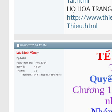
Tai.html
HỘ HOA TRẠN
http://www.thi
Thieu.html
04-03-2026
09:12 PM
TỂ
Lúa Mạch Vàng
Dịch Giả
Ngày tham gia
Nov 2014
Bài viết
4,526
Thanks
11
Thanked 7,546 Times in 3,860 Posts
Quyển
Chương 1-
n
Nhóm