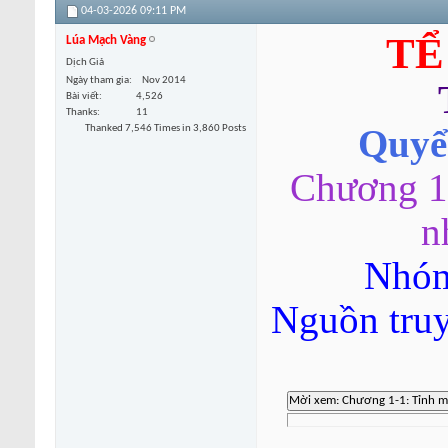
04-03-2026
09:11 PM
TỂ
Lúa Mạch Vàng
Dịch Giả
Ngày tham gia
Nov 2014
Bài viết
4,526
Thanks
11
Thanked 7,546 Times in 3,860 Posts
Quyển
Chương 1-
n
Nhóm
Nguồn tru