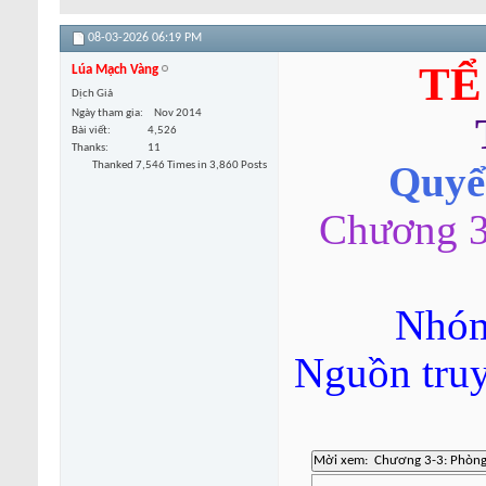
08-03-2026
06:19 PM
TỂ
Lúa Mạch Vàng
Dịch Giả
Ngày tham gia
Nov 2014
Bài viết
4,526
Thanks
11
Thanked 7,546 Times in 3,860 Posts
Quyển
Chương 3-
Nhóm
Nguồn tru