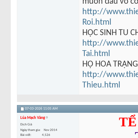
muốn đấu võ có
http://www.thi
Roi.html
HỌC SINH TU 
http://www.thi
Tai.html
HỘ HOA TRẠN
http://www.thi
Thieu.html
07-03-2026
11:05 AM
TỂ
Lúa Mạch Vàng
Dịch Giả
Ngày tham gia
Nov 2014
Bài viết
4,526