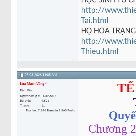
HỌC SINH TU 
http://www.thi
Tai.html
HỘ HOA TRẠN
http://www.thi
Thieu.html
07-03-2026
11:08 AM
TỂ
Lúa Mạch Vàng
Dịch Giả
Ngày tham gia
Nov 2014
Bài viết
4,526
Thanks
11
Thanked 7,546 Times in 3,860 Posts
Quyển
Chương 2