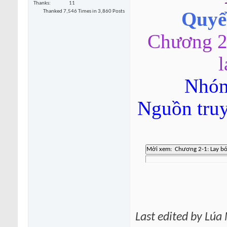
Thanks
11
Thanked 7,546 Times in 3,860 Posts
Quyển
Chương 2
l
Nhóm
Nguồn tru
Last edited by Lú