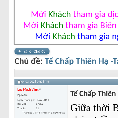
Mời
Khách
tham gia dị
Mời
Khách
tham gia Biên
Mời
Khách
tham gia ng
+
Trả lời Chủ đề
Chủ đề:
Tể Chấp Thiên Hạ -T
04-03-2026
09:08 PM
Lúa Mạch Vàng
Tể Chấp Thiên 
Dịch Giả
Ngày tham gia
Nov 2014
Giữa thời 
Bài viết
4,526
Thanks
11
Thanked 7,546 Times in 3,860 Posts