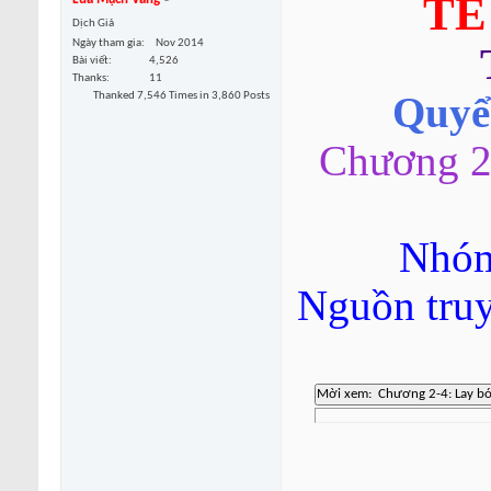
TỂ
Dịch Giả
Ngày tham gia
Nov 2014
Bài viết
4,526
Thanks
11
Thanked 7,546 Times in 3,860 Posts
Quyển
Chương 2
Nhóm
Nguồn tru