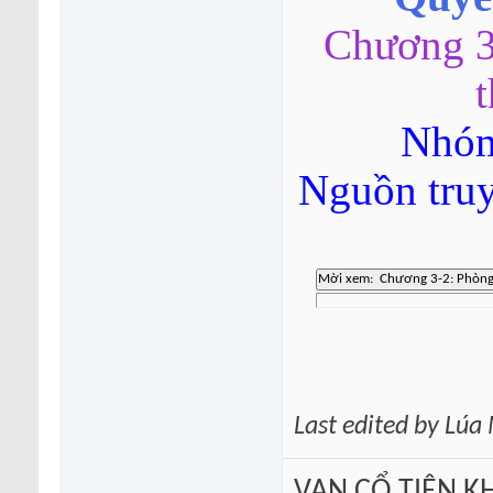
Chương 3-
Nhóm
Nguồn tru
Last edited by Lú
VẠN CỔ TIÊN KH