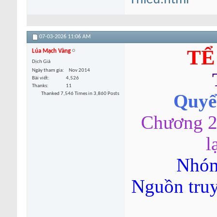
Thieu.html
07-03-2026
11:06 AM
TỂ
Lúa Mạch Vàng
Dịch Giả
Ngày tham gia
Nov 2014
Bài viết
4,526
Thanks
11
Thanked 7,546 Times in 3,860 Posts
Quyển
Chương 2
l
Nhóm
Nguồn tru