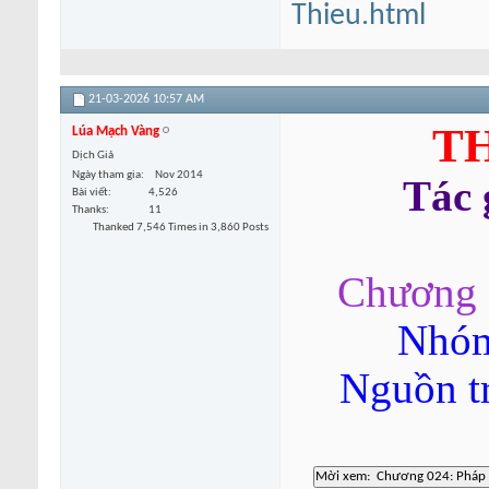
Thieu.html
21-03-2026
10:57 AM
TH
Lúa Mạch Vàng
Dịch Giả
Ngày tham gia
Nov 2014
Tác
Bài viết
4,526
Thanks
11
Thanked 7,546 Times in 3,860 Posts
Chương 0
Nhóm
Nguồn t