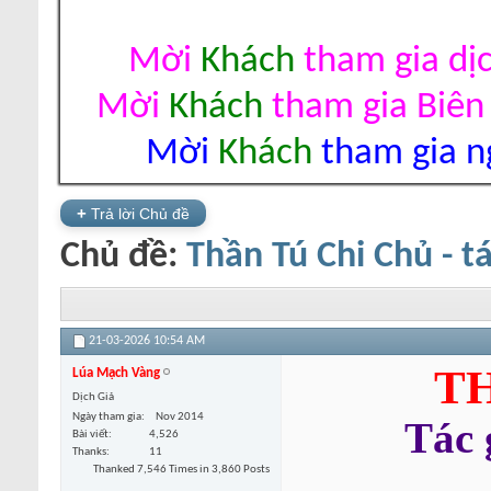
Mời
Khách
tham gia dị
Mời
Khách
tham gia Biên
Mời
Khách
tham gia ng
+
Trả lời Chủ đề
Chủ đề:
Thần Tú Chi Chủ - t
21-03-2026
10:54 AM
TH
Lúa Mạch Vàng
Dịch Giả
Ngày tham gia
Nov 2014
Tác
Bài viết
4,526
Thanks
11
Thanked 7,546 Times in 3,860 Posts