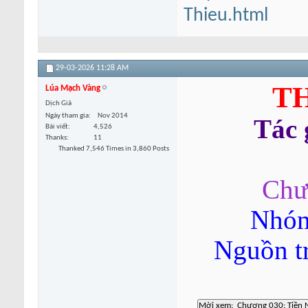
Thieu.html
29-03-2026
11:28 AM
TH
Lúa Mạch Vàng
Dịch Giả
Ngày tham gia
Nov 2014
Tác
Bài viết
4,526
Thanks
11
Thanked 7,546 Times in 3,860 Posts
Chư
Nhóm
Nguồn t