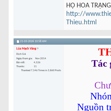
HỘ HOA TRẠN
http://www.thi
Thieu.html
21-03-2026
10:58 AM
TH
Lúa Mạch Vàng
Dịch Giả
Ngày tham gia
Nov 2014
Tác
Bài viết
4,526
Thanks
11
Thanked 7,546 Times in 3,860 Posts
Chư
Nhóm
Nguồn t