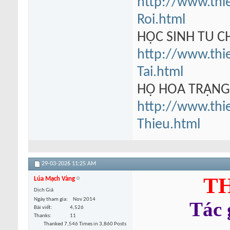
http://www.thi
Roi.html
HỌC SINH TU 
http://www.thi
Tai.html
HỘ HOA TRẠN
http://www.thi
Thieu.html
29-03-2026
11:25 AM
TH
Lúa Mạch Vàng
Dịch Giả
Ngày tham gia
Nov 2014
Tác
Bài viết
4,526
Thanks
11
Thanked 7,546 Times in 3,860 Posts