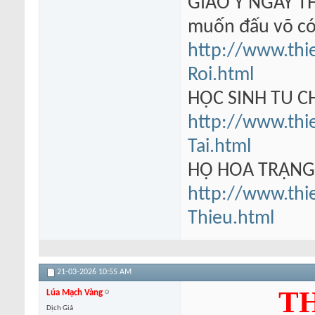
GIÁO Y NGÂY TH
muốn đấu võ có
http://www.thi
Roi.html
HỌC SINH TU 
http://www.thi
Tai.html
HỘ HOA TRẠN
http://www.thi
Thieu.html
21-03-2026
10:55 AM
TH
Lúa Mạch Vàng
Dịch Giả