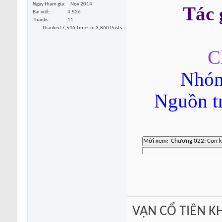
Ngày tham gia
Nov 2014
Tác
Bài viết
4,526
Thanks
11
Thanked 7,546 Times in 3,860 Posts
C
Nhóm
Nguồn t
VẠN CỔ TIÊN KH