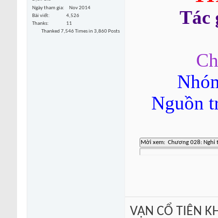
Ngày tham gia
Nov 2014
Tác
Bài viết
4,526
Thanks
11
Thanked 7,546 Times in 3,860 Posts
Ch
Nhóm
Nguồn t
VẠN CỔ TIÊN KH