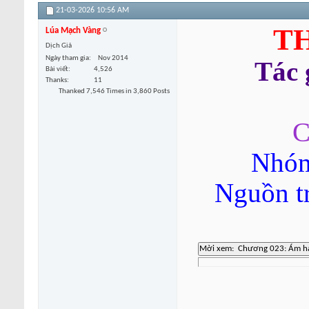
21-03-2026
10:56 AM
TH
Lúa Mạch Vàng
Dịch Giả
Ngày tham gia
Nov 2014
Tác
Bài viết
4,526
Thanks
11
Thanked 7,546 Times in 3,860 Posts
C
Nhóm
Nguồn t