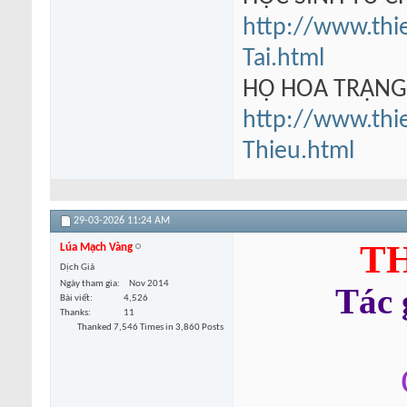
http://www.thi
Tai.html
HỘ HOA TRẠN
http://www.thi
Thieu.html
29-03-2026
11:24 AM
TH
Lúa Mạch Vàng
Dịch Giả
Ngày tham gia
Nov 2014
Tác
Bài viết
4,526
Thanks
11
Thanked 7,546 Times in 3,860 Posts