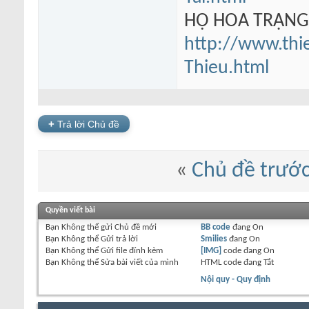
HỘ HOA TRẠN
http://www.thi
Thieu.html
+
Trả lời Chủ đề
«
Chủ đề trướ
Quyền viết bài
Bạn
Không thể
gửi Chủ đề mới
BB code
đang
On
Bạn
Không thể
Gửi trả lời
Smilies
đang
On
Bạn
Không thể
Gửi file đính kèm
[IMG]
code đang
On
Bạn
Không thể
Sửa bài viết của mình
HTML code đang
Tắt
Nội quy - Quy định