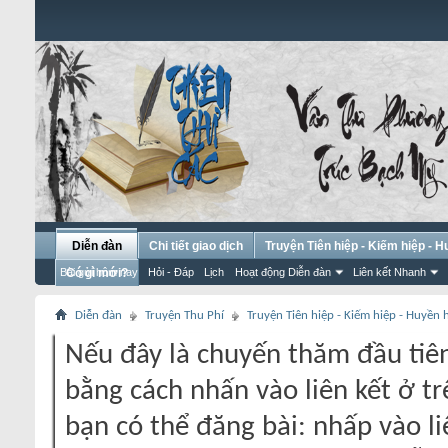
Diễn đàn
Chi tiết giao dịch
Truyện Tiên hiệp - Kiếm hiệp - 
Bài gửi hôm nay
Có gì mới?
Hỏi - Đáp
Lịch
Hoạt động Diễn đàn
Liên kết Nhanh
Diễn đàn
Truyện Thu Phí
Truyện Tiên hiệp - Kiếm hiệp - Huyền
Nếu đây là chuyến thăm đầu tiên
bằng cách nhấn vào liên kết ở tr
bạn có thể đăng bài: nhấp vào li