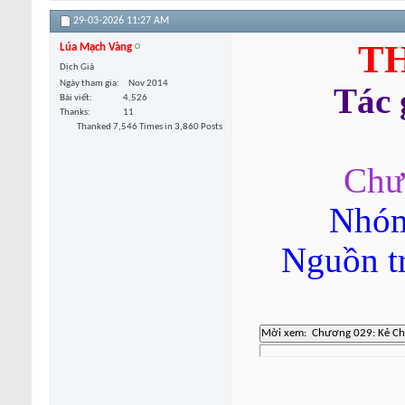
29-03-2026
11:27 AM
TH
Lúa Mạch Vàng
Dịch Giả
Ngày tham gia
Nov 2014
Tác
Bài viết
4,526
Thanks
11
Thanked 7,546 Times in 3,860 Posts
Chư
Nhóm
Nguồn t