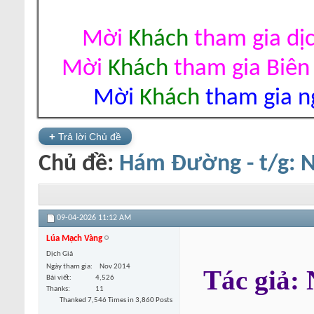
Mời
Khách
tham gia dị
Mời
Khách
tham gia Biên
Mời
Khách
tham gia ng
+
Trả lời Chủ đề
Chủ đề:
Hám Đường - t/g: 
09-04-2026
11:12 AM
Lúa Mạch Vàng
Dịch Giả
Ngày tham gia
Nov 2014
Tác giả
Bài viết
4,526
Thanks
11
Thanked 7,546 Times in 3,860 Posts