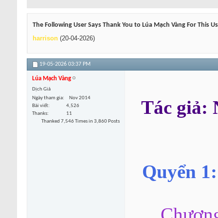
The Following User Says Thank You to Lúa Mạch Vàng For This Us
harrison
(20-04-2026)
19-05-2026
03:37 PM
Lúa Mạch Vàng
Dịch Giả
Ngày tham gia
Nov 2014
Tác giả
Bài viết
4,526
Thanks
11
Thanked 7,546 Times in 3,860 Posts
Quyển 1:
Chương