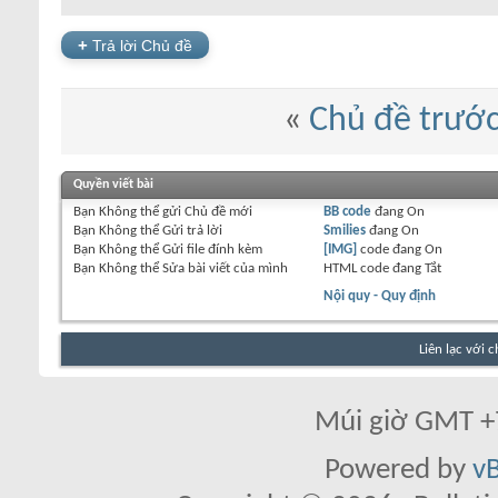
+
Trả lời Chủ đề
«
Chủ đề trướ
Quyền viết bài
Bạn
Không thể
gửi Chủ đề mới
BB code
đang
On
Bạn
Không thể
Gửi trả lời
Smilies
đang
On
Bạn
Không thể
Gửi file đính kèm
[IMG]
code đang
On
Bạn
Không thể
Sửa bài viết của mình
HTML code đang
Tắt
Nội quy - Quy định
Liên lạc với 
Múi giờ GMT +7
Powered by
vB