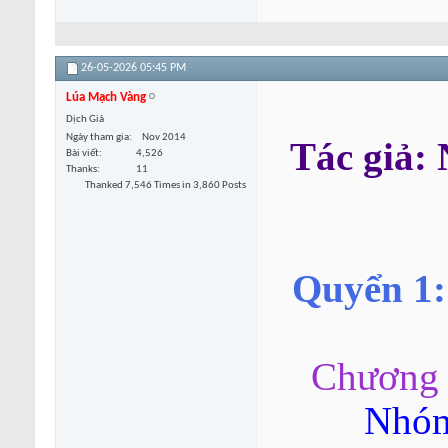
26-05-2026
05:45 PM
Lúa Mạch Vàng
Dịch Giả
Ngày tham gia
Nov 2014
Tác giả
Bài viết
4,526
Thanks
11
Thanked 7,546 Times in 3,860 Posts
Quyển 1:
Chương 
Nhóm