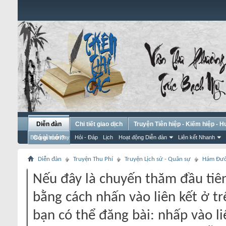
Diễn đàn
Chi tiết giao dịch
Truyện Tiên hiệp - Kiếm hiệp - 
Bài gửi hôm nay
Có gì mới?
Hỏi - Đáp
Lịch
Hoạt động Diễn đàn
Liên kết Nhanh
Diễn đàn
Truyện Thu Phí
Truyện Lịch sử - Quân sự
Hám Đư
Nếu đây là chuyến thăm đầu tiên
bằng cách nhấn vào liên kết ở tr
bạn có thể đăng bài: nhấp vào li