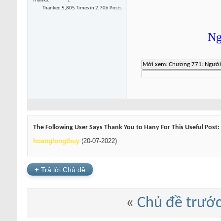
Thanks
1
Thanked 5,805 Times in 2,706 Posts
Ng
The Following User Says Thank You to Hany For This Useful Post:
hoanglongthuy
(20-07-2022)
+
Trả lời Chủ đề
«
Chủ đề trướ