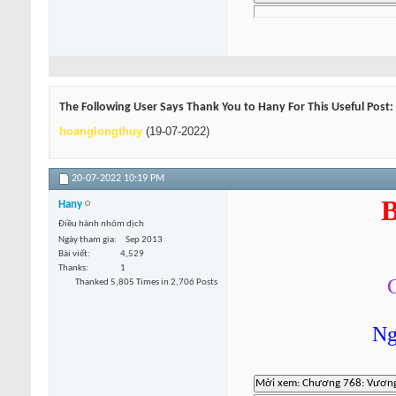
The Following User Says Thank You to Hany For This Useful Post:
hoanglongthuy
(19-07-2022)
20-07-2022
10:19 PM
B
Hany
Điều hành nhóm dịch
Ngày tham gia
Sep 2013
Bài viết
4,529
Thanks
1
Thanked 5,805 Times in 2,706 Posts
Ng