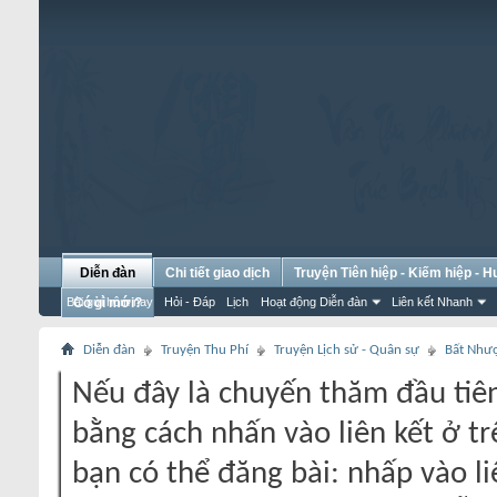
Diễn đàn
Chi tiết giao dịch
Truyện Tiên hiệp - Kiếm hiệp - 
Bài gửi hôm nay
Có gì mới?
Hỏi - Đáp
Lịch
Hoạt động Diễn đàn
Liên kết Nhanh
Diễn đàn
Truyện Thu Phí
Truyện Lịch sử - Quân sự
Bất Như
Nếu đây là chuyến thăm đầu tiên
bằng cách nhấn vào liên kết ở tr
bạn có thể đăng bài: nhấp vào li