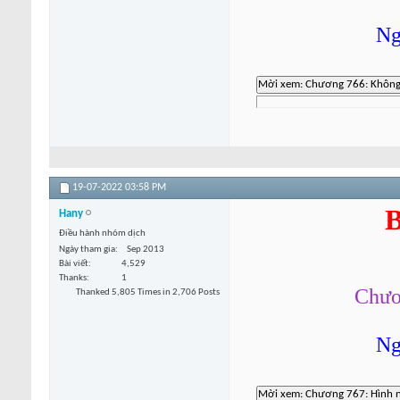
Ng
19-07-2022
03:58 PM
B
Hany
Điều hành nhóm dịch
Ngày tham gia
Sep 2013
Bài viết
4,529
Thanks
1
Chươ
Thanked 5,805 Times in 2,706 Posts
Ng