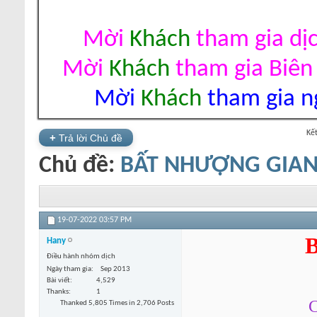
Mời
Khách
tham gia dị
Mời
Khách
tham gia Biên
Mời
Khách
tham gia ng
Kế
+
Trả lời Chủ đề
Chủ đề:
BẤT NHƯỢNG GIANG 
19-07-2022
03:57 PM
B
Hany
Điều hành nhóm dịch
Ngày tham gia
Sep 2013
Bài viết
4,529
Thanks
1
C
Thanked 5,805 Times in 2,706 Posts