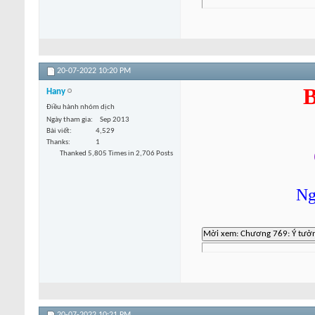
20-07-2022
10:20 PM
B
Hany
Điều hành nhóm dịch
Ngày tham gia
Sep 2013
Bài viết
4,529
Thanks
1
Thanked 5,805 Times in 2,706 Posts
Ng