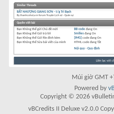
Similar Threads
BẤT NHƯỢNG GIANG SƠN - t/g Tri Bạch
By thanhcohoLa in forum Truyện Lịch sử - Quân sự
Quyền viết bài
Bạn
Không thể
gửi Chủ đề mới
BB code
đang
On
Bạn
Không thể
Gửi trả lời
Smilies
đang
On
Bạn
Không thể
Gửi file đính kèm
[IMG]
code đang
On
Bạn
Không thể
Sửa bài viết của mình
HTML code đang
Tắt
Nội quy - Quy định
Liên lạc với 
Múi giờ GMT +7
Powered by
vB
Copyright © 2026 vBulletin 
vBCredits II Deluxe v2.0.0 Co