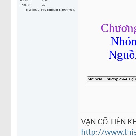
Bài viết
4,526
Thanks
11
Thanked 7,546 Times in 3,860 Posts
Chương
Nhóm
Nguồn
VẠN CỔ TIÊN KH
http://www.thi