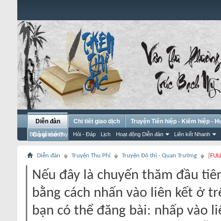
Diễn đàn
Chi tiết giao dịch
Truyện Tiên hiệp - Kiếm hiệp - 
Bài gửi hôm nay
Có gì mới?
Hỏi - Đáp
Lịch
Hoạt động Diễn đàn
Liên kết Nhanh
Diễn đàn
Truyện Thu Phí
Truyện Đô thị - Quan Trường
[
FUL
Nếu đây là chuyến thăm đầu tiên
bằng cách nhấn vào liên kết ở tr
bạn có thể đăng bài: nhấp vào li