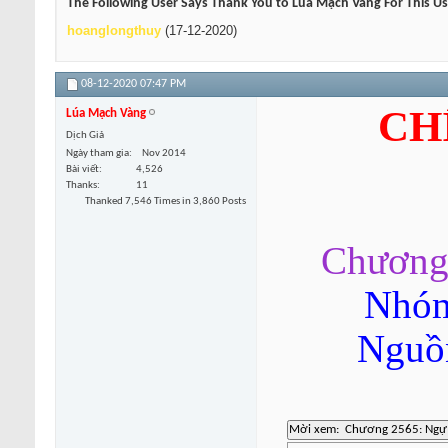
The Following User Says Thank You to Lúa Mạch Vàng For This Us
hoanglongthuy
(17-12-2020)
08-12-2020
07:47 PM
CH
Lúa Mạch Vàng
Dịch Giả
Ngày tham gia
Nov 2014
Bài viết
4,526
Thanks
11
Thanked 7,546 Times in 3,860 Posts
Chương 
Nhóm
Nguồn