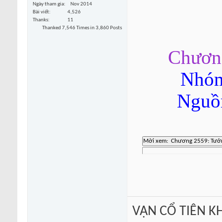
Ngày tham gia
Nov 2014
Bài viết
4,526
Thanks
11
Thanked 7,546 Times in 3,860 Posts
Chương
Nhóm
Nguồn
VẠN CỔ TIÊN KH