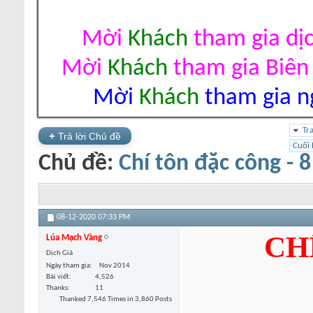
Mời
Khách
tham gia dị
Mời
Khách
tham gia Biên
Mời
Khách
tham gia ng
Tr
+
Trả lời Chủ đề
Cuối
Chủ đề:
Chí tôn đặc công - 8
08-12-2020
07:33 PM
CH
Lúa Mạch Vàng
Dịch Giả
Ngày tham gia
Nov 2014
Bài viết
4,526
Thanks
11
Thanked 7,546 Times in 3,860 Posts