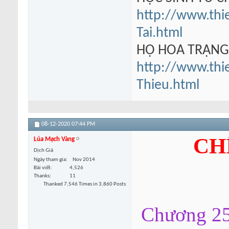
http://www.thi
Tai.html
HỘ HOA TRẠN
http://www.thi
Thieu.html
08-12-2020
07:44 PM
CH
Lúa Mạch Vàng
Dịch Giả
Ngày tham gia
Nov 2014
Bài viết
4,526
Thanks
11
Thanked 7,546 Times in 3,860 Posts
Chương 25