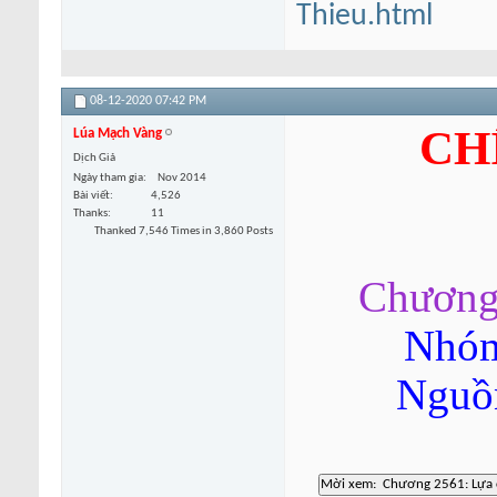
Thieu.html
08-12-2020
07:42 PM
CH
Lúa Mạch Vàng
Dịch Giả
Ngày tham gia
Nov 2014
Bài viết
4,526
Thanks
11
Thanked 7,546 Times in 3,860 Posts
Chương
Nhóm
Nguồn