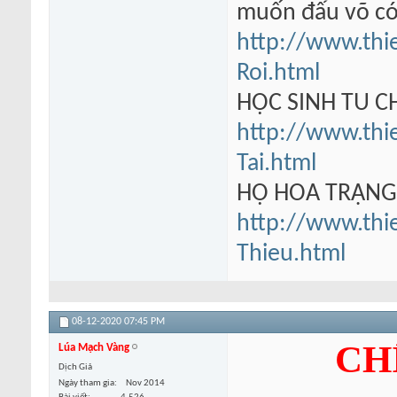
muốn đấu võ có
http://www.thi
Roi.html
HỌC SINH TU 
http://www.thi
Tai.html
HỘ HOA TRẠN
http://www.thi
Thieu.html
08-12-2020
07:45 PM
CH
Lúa Mạch Vàng
Dịch Giả
Ngày tham gia
Nov 2014