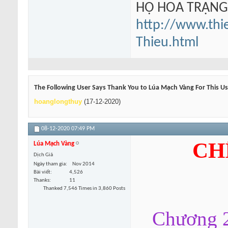
HỘ HOA TRẠN
http://www.thi
Thieu.html
The Following User Says Thank You to Lúa Mạch Vàng For This Us
hoanglongthuy
(17-12-2020)
08-12-2020
07:49 PM
CH
Lúa Mạch Vàng
Dịch Giả
Ngày tham gia
Nov 2014
Bài viết
4,526
Thanks
11
Thanked 7,546 Times in 3,860 Posts
Chương 2