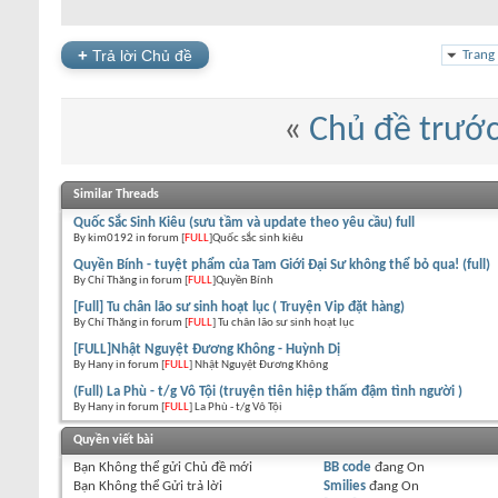
+
Trả lời Chủ đề
Trang
«
Chủ đề trướ
Similar Threads
Quốc Sắc Sinh Kiêu (sưu tầm và update theo yêu cầu) full
By kim0192 in forum [
FULL
]Quốc sắc sinh kiêu
Quyền Bính - tuyệt phẩm của Tam Giới Đại Sư không thể bỏ qua! (full)
By Chí Thăng in forum [
FULL
]Quyền Bính
[Full] Tu chân lão sư sinh hoạt lục ( Truyện Vip đặt hàng)
By Chí Thăng in forum [
FULL
] Tu chân lão sư sinh hoạt lục
[FULL]Nhật Nguyệt Đương Không - Huỳnh Dị
By Hany in forum [
FULL
] Nhật Nguyệt Đương Không
(Full) La Phù - t/g Vô Tội (truyện tiên hiệp thấm đậm tình người )
By Hany in forum [
FULL
] La Phù - t/g Vô Tội
Quyền viết bài
Bạn
Không thể
gửi Chủ đề mới
BB code
đang
On
Bạn
Không thể
Gửi trả lời
Smilies
đang
On