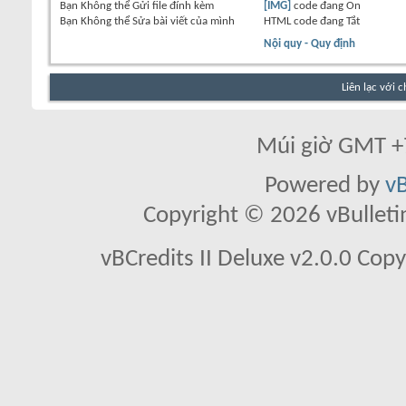
Bạn
Không thể
Gửi file đính kèm
[IMG]
code đang
On
Bạn
Không thể
Sửa bài viết của mình
HTML code đang
Tắt
Nội quy - Quy định
Liên lạc với 
Múi giờ GMT +7
Powered by
vB
Copyright © 2026 vBulletin 
vBCredits II Deluxe v2.0.0 Co