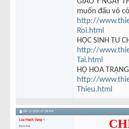
GIÁO Y NGÂY TH
muốn đấu võ có
http://www.thi
Roi.html
HỌC SINH TU 
http://www.thi
Tai.html
HỘ HOA TRẠN
http://www.thi
Thieu.html
08-12-2020
07:38 PM
CH
Lúa Mạch Vàng
Dịch Giả