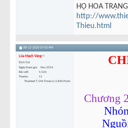
HỘ HOA TRẠN
http://www.thi
Thieu.html
08-12-2020
07:43 PM
CH
Lúa Mạch Vàng
Dịch Giả
Ngày tham gia
Nov 2014
Bài viết
4,526
Thanks
11
Thanked 7,546 Times in 3,860 Posts
Chương 2
Nhóm
Nguồn