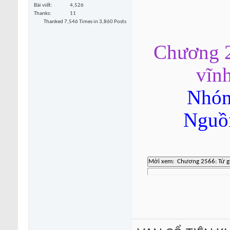
Bài viết
4,526
Thanks
11
Thanked 7,546 Times in 3,860 Posts
Chương 2
vĩnh
Nhóm
Nguồn