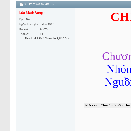
08-12-2020
07:40 PM
CH
Lúa Mạch Vàng
Dịch Giả
Ngày tham gia
Nov 2014
Bài viết
4,526
Thanks
11
Thanked 7,546 Times in 3,860 Posts
Chươn
Nhóm
Nguồn