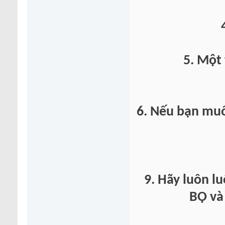
5. Một 
6. Nếu bạn muốn
9. Hãy luôn 
BỘ và