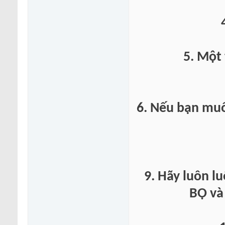
5. Một 
6. Nếu bạn muốn
9. Hãy luôn 
BỘ và