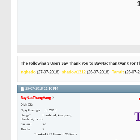
The Following 3 Users Say Thank You to BayNacThangVang For Thi
nghedo
(27-07-2018),
shadow1312
(26-07-2018),
Tamtit
(26-07-2
25-07-2018
11:10 PM
BayNacThangVang
Dịch Giả
Ngày tham gia
Jul 2018
Đang ở
thanh liet, kim giang,
thanh tri, ha noi
Bài viết
96
Thanks
7
Thanked 257 Times in 95 Posts