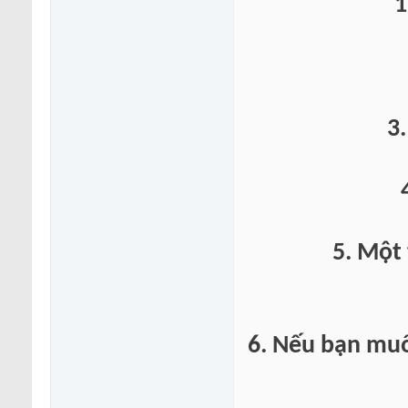
1
3
5. Một 
6. Nếu bạn muốn