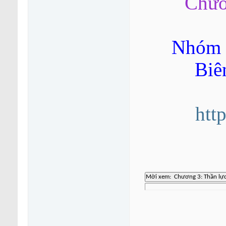
Chươ
Nhóm 
Biê
htt