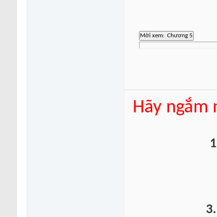
Hãy ngắm n
1
3