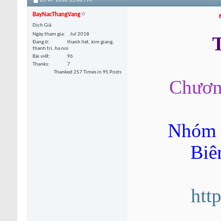
25-07-2018
11:08 PM
BayNacThangVang
Dịch Giả
Ngày tham gia
Jul 2018
Đang ở
thanh liet, kim giang,
thanh tri, ha noi
Bài viết
96
Thanks
7
Thanked 257 Times in 95 Posts
Chươn
Nhóm 
Biê
htt