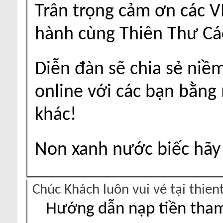
Trân trọng cảm ơn các V
hành cùng Thiên Thư Cá
Diễn đàn sẽ chia sẻ niề
online với các bạn bằng
khác!
Non xanh nước biếc hãy 
Chúc Khách luôn vui vẻ tại thie
Hướng dẫn nạp tiền tham