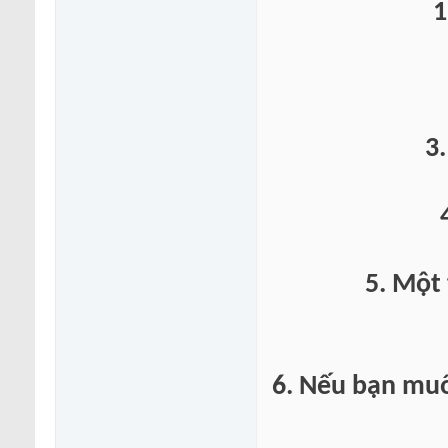
1
3
5. Một 
6. Nếu bạn muốn