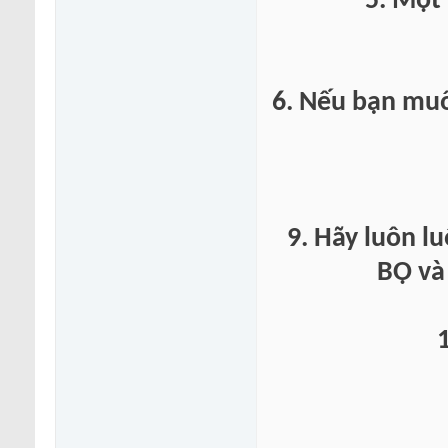
5. Một 
6. Nếu bạn muốn
9. Hãy luôn 
BỘ và