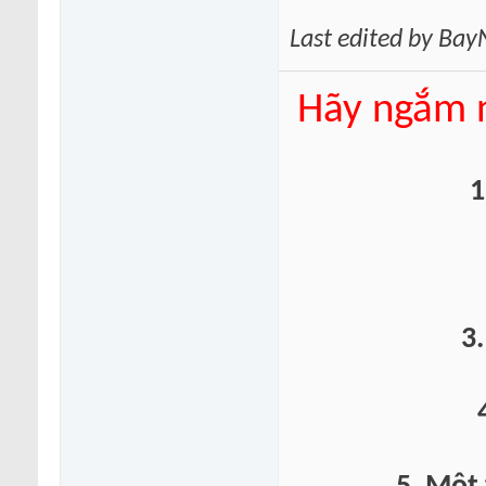
Last edited by Ba
Hãy ngắm n
1
3