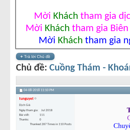
Mời
Khách
tham gia dị
Mời
Khách
tham gia Biên
Mời
Khách
tham gia ng
+
Trả lời Chủ đề
Chủ đề:
Cuồng Thám - Khoá
04-08-2018
11:10 PM
tunguyet
Dịch Giả
T
Ngày tham gia
Jul 2018
Bài viết
111
Thanks
0
Chuyể
Thanked 287 Times in 110 Posts