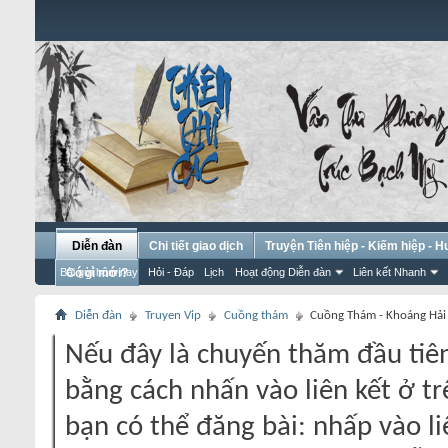
Diễn đàn
Chi tiết giao dịch
Truyện Tiên hiệp - Kiếm hiệp - 
Bài gửi hôm nay
Có gì mới?
Hỏi - Đáp
Lịch
Hoạt động Diễn đàn
Liên kết Nhanh
Diễn đàn
Truyen Vip
Cuồng thám
Cuồng Thám - Khoáng Hải
Nếu đây là chuyến thăm đầu tiên
bằng cách nhấn vào liên kết ở tr
bạn có thể đăng bài: nhấp vào li