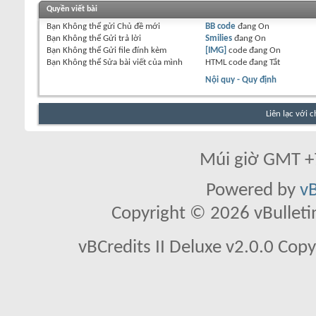
Quyền viết bài
Bạn
Không thể
gửi Chủ đề mới
BB code
đang
On
Bạn
Không thể
Gửi trả lời
Smilies
đang
On
Bạn
Không thể
Gửi file đính kèm
[IMG]
code đang
On
Bạn
Không thể
Sửa bài viết của mình
HTML code đang
Tắt
Nội quy - Quy định
Liên lạc với 
Múi giờ GMT +7
Powered by
vB
Copyright © 2026 vBulletin 
vBCredits II Deluxe v2.0.0 Co