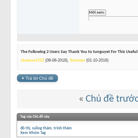
The Following 2 Users Say Thank You to tunguyet For This Useful
shadow1312
(08-08-2018),
thientav
(01-10-2018)
+
Trả lời Chủ đề
«
Chủ đề trướ
Tag của Chủ đề này
đô thị
cuồng thám
trinh thám
Xem Nhóm Tag