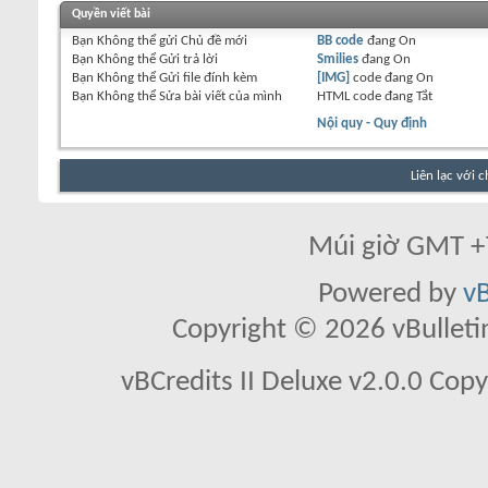
Quyền viết bài
Bạn
Không thể
gửi Chủ đề mới
BB code
đang
On
Bạn
Không thể
Gửi trả lời
Smilies
đang
On
Bạn
Không thể
Gửi file đính kèm
[IMG]
code đang
On
Bạn
Không thể
Sửa bài viết của mình
HTML code đang
Tắt
Nội quy - Quy định
Liên lạc với 
Múi giờ GMT +7
Powered by
vB
Copyright © 2026 vBulletin 
vBCredits II Deluxe v2.0.0 Co