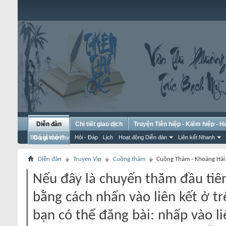
Diễn đàn
Chi tiết giao dịch
Truyện Tiên hiệp - Kiếm hiệp - 
Bài gửi hôm nay
Có gì mới?
Hỏi - Đáp
Lịch
Hoạt động Diễn đàn
Liên kết Nhanh
Diễn đàn
Truyen Vip
Cuồng thám
Cuồng Thám - Khoáng Hải
Nếu đây là chuyến thăm đầu tiên
bằng cách nhấn vào liên kết ở tr
bạn có thể đăng bài: nhấp vào li