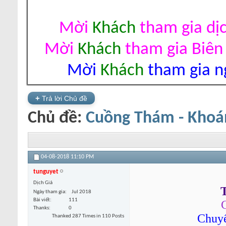
Mời
Khách
tham gia dị
Mời
Khách
tham gia Biên
Mời
Khách
tham gia ng
+
Trả lời Chủ đề
Chủ đề:
Cuồng Thám - Khoá
04-08-2018
11:10 PM
tunguyet
Dịch Giả
T
Ngày tham gia
Jul 2018
Bài viết
111
Thanks
0
Chuyể
Thanked 287 Times in 110 Posts