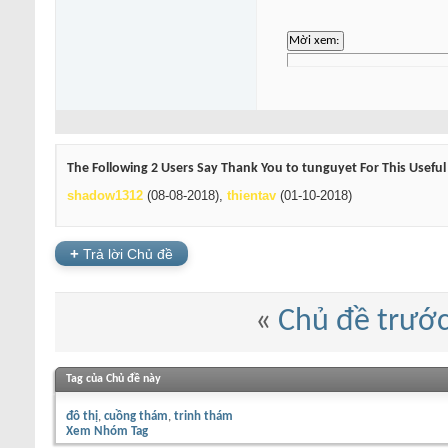
The Following 2 Users Say Thank You to tunguyet For This Useful
shadow1312
(08-08-2018),
thientav
(01-10-2018)
+
Trả lời Chủ đề
«
Chủ đề trướ
Tag của Chủ đề này
đô thị
cuồng thám
trinh thám
Xem Nhóm Tag