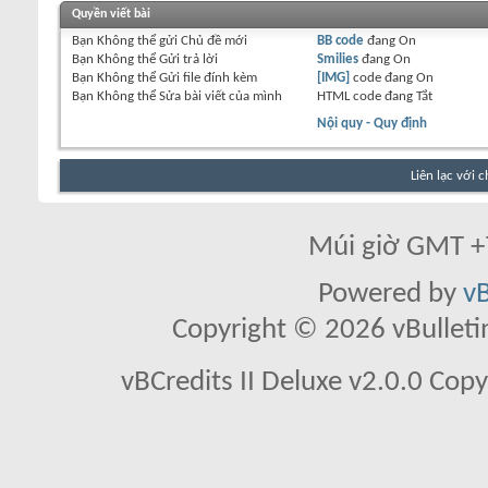
Quyền viết bài
Bạn
Không thể
gửi Chủ đề mới
BB code
đang
On
Bạn
Không thể
Gửi trả lời
Smilies
đang
On
Bạn
Không thể
Gửi file đính kèm
[IMG]
code đang
On
Bạn
Không thể
Sửa bài viết của mình
HTML code đang
Tắt
Nội quy - Quy định
Liên lạc với 
Múi giờ GMT +7
Powered by
vB
Copyright © 2026 vBulletin 
vBCredits II Deluxe v2.0.0 Co