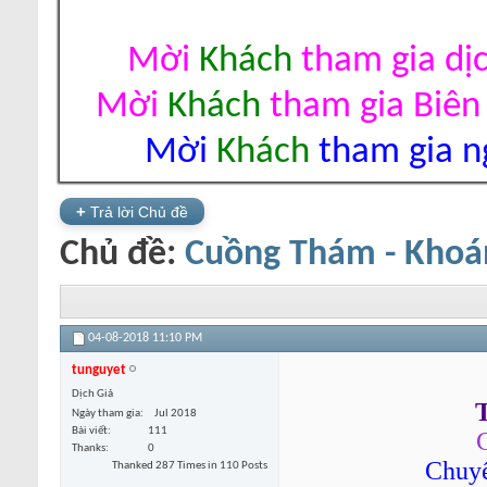
Mời
Khách
tham gia dị
Mời
Khách
tham gia Biên
Mời
Khách
tham gia ng
+
Trả lời Chủ đề
Chủ đề:
Cuồng Thám - Khoá
04-08-2018
11:10 PM
tunguyet
Dịch Giả
T
Ngày tham gia
Jul 2018
Bài viết
111
Thanks
0
Chuyể
Thanked 287 Times in 110 Posts