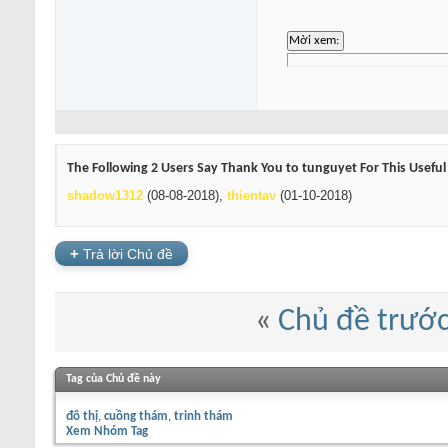
The Following 2 Users Say Thank You to tunguyet For This Useful
shadow1312
(08-08-2018),
thientav
(01-10-2018)
+
Trả lời Chủ đề
«
Chủ đề trướ
Tag của Chủ đề này
đô thị
cuồng thám
trinh thám
Xem Nhóm Tag