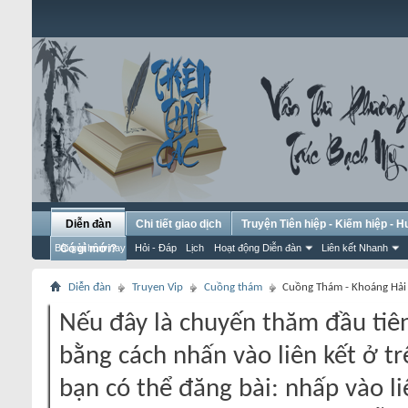
Diễn đàn
Chi tiết giao dịch
Truyện Tiên hiệp - Kiếm hiệp - 
Bài gửi hôm nay
Có gì mới?
Hỏi - Đáp
Lịch
Hoạt động Diễn đàn
Liên kết Nhanh
Diễn đàn
Truyen Vip
Cuồng thám
Cuồng Thám - Khoáng Hải
Nếu đây là chuyến thăm đầu tiên
bằng cách nhấn vào liên kết ở tr
bạn có thể đăng bài: nhấp vào li