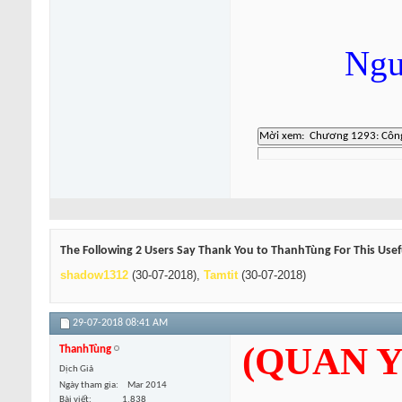
Ngu
The Following 2 Users Say Thank You to ThanhTùng For This Usef
shadow1312
(30-07-2018),
Tamtit
(30-07-2018)
29-07-2018
08:41 AM
(QUAN 
ThanhTùng
Dịch Giả
Ngày tham gia
Mar 2014
Bài viết
1,838