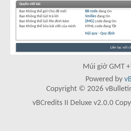
Quyền viết bài
Bạn
Không thể
gửi Chủ đề mới
BB code
đang
On
Bạn
Không thể
Gửi trả lời
Smilies
đang
On
Bạn
Không thể
Gửi file đính kèm
[IMG]
code đang
On
Bạn
Không thể
Sửa bài viết của mình
HTML code đang
Tắt
Nội quy - Quy định
Liên lạc với 
Múi giờ GMT +7
Powered by
vB
Copyright © 2026 vBulletin 
vBCredits II Deluxe v2.0.0 Co