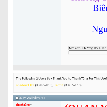
Biê
Ngu
The Following 2 Users Say Thank You to ThanhTùng For This Usef
shadow1312
(30-07-2018),
Tamtit
(30-07-2018)
29-07-2018
08:40 AM
ThanhTùng