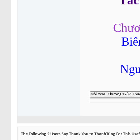
Tác
Chươ
Biê
Ngu
The Following 2 Users Say Thank You to ThanhTùng For This Usef