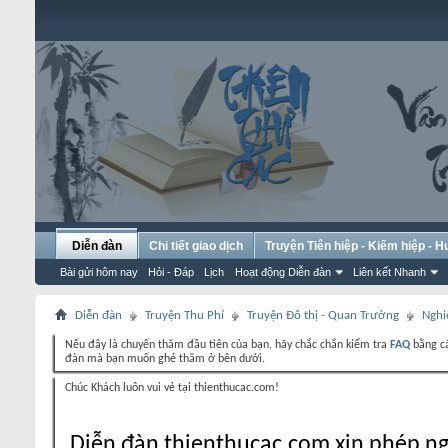
Diễn đàn
Chi tiết giao dịch
Truyện Tiên hiệp - Kiếm hiệp - 
Bài gửi hôm nay
Hỏi - Đáp
Lịch
Hoạt động Diễn đàn
Liên kết Nhanh
Diễn đàn
Truyện Thu Phí
Truyện Đô thị - Quan Trường
Nghi
Nếu đây là chuyến thăm đầu tiên của bạn, hãy chắc chắn kiểm tra
FAQ
bằng cá
đàn mà bạn muốn ghé thăm ở bên dưới.
Chúc Khách luôn vui vẻ tại thienthucac.com!
Diễn đàn thienthucac.com xin phép ng