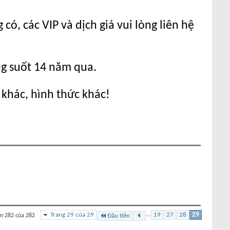
ó, các VIP và dịch giả vui lòng liên hệ
ng suốt 14 năm qua.
 khác, hình thức khác!
Trang 29 của 29
...
19
27
28
29
n 282 của 282
Đầu tiên