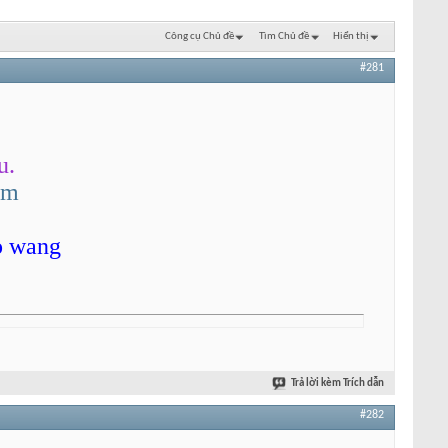
Công cụ Chủ đề
Tìm Chủ đề
Hiển thị
#281
u.
om
o wang
Trả lời kèm Trích dẫn
#282