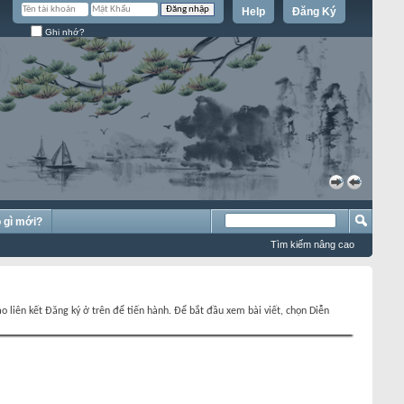
Help
Đăng Ký
Ghi nhớ?
»
«
 gì mới?
Tìm kiếm nâng cao
o liên kết Đăng ký ở trên để tiến hành. Để bắt đầu xem bài viết, chọn Diễn