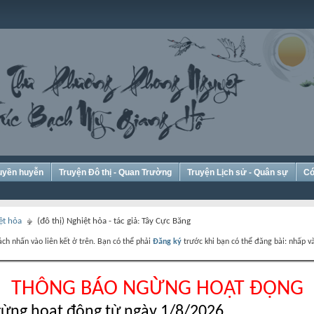
Huyền huyễn
Truyện Đô thị - Quan Trường
Truyện Lịch sử - Quân sự
Có
ệt hỏa
(đô thị) Nghiệt hỏa - tác giả: Tây Cực Băng
ch nhấn vào liên kết ở trên. Bạn có thể phải
Đăng ký
trước khi bạn có thể đăng bài: nhấp và
THÔNG BÁO NGỪNG HOẠT ĐỘNG
ừng hoạt động từ ngày 1/8/2026.