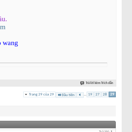
ầu.
om
o wang
Trả lời kèm Trích dẫn
Trang 29 của 29
...
19
27
28
29
Đầu tiên
Trả lời:
1