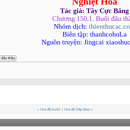
Nghiệt Hỏa
Tác giả: Tây Cực Băng
Chương 150.1. Buổi đấu th
Nhóm dịch:
thienthucac.c
Biên tập: thanhcohoLa
Nguồn truyện: Jingcai xiaoshu
«
Chủ đề trước
|
Chủ đề Tiếp theo
»