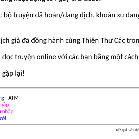
c bộ truyện đã hoàn/đang dịch, khoản xu đang c
dịch giả đã đồng hành cùng Thiên Thư Các tro
 đọc truyện online với các bạn bằng một cách
gặp lại!
ng - ATM
nhập
u nhập
ười
Kết quả 281 đế