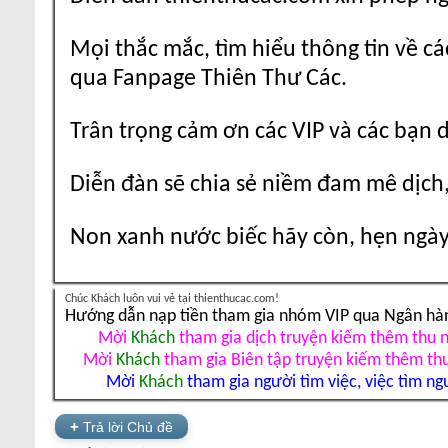
Mọi thắc mắc, tìm hiểu thông tin về cá
qua Fanpage Thiên Thư Các.
Trân trọng cảm ơn các VIP và các bạn 
Diễn đàn sẽ chia sẻ niềm đam mê dịch,
Non xanh nước biếc hãy còn, hẹn ngày 
Chúc Khách luôn vui vẻ tại thienthucac.com!
Hướng dẫn nạp tiền tham gia nhóm VIP qua Ngân hà
Mời
Khách
tham gia dịch truyện kiếm thêm thu 
Mời
Khách
tham gia Biên tập truyện kiếm thêm th
Mời
Khách
tham gia người tìm việc, việc tìm ng
+
Trả lời Chủ đề