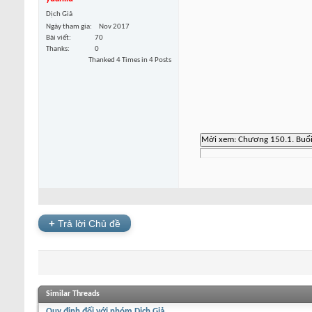
Dịch Giả
Ngày tham gia
Nov 2017
Bài viết
70
Thanks
0
Thanked 4 Times in 4 Posts
+
Trả lời Chủ đề
Similar Threads
Quy định đối với nhóm Dịch Giả