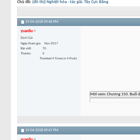
Chủ đề:
(đô thị) Nghiệt hỏa - tác giả: Tây Cực Băng
19-04-2018
09:46 PM
yuanliu
Dịch Giả
Ngày tham gia
Nov 2017
Bài viết
70
Thanks
0
Thanked 4 Times in 4 Posts
19-04-2018
09:47 PM
yuanliu