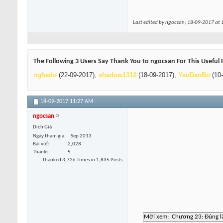
Last edited by ngocsan; 18-09-2017 at
The Following 3 Users Say Thank You to ngocsan For This Useful 
nghedo
(22-09-2017),
shadow1312
(18-09-2017),
YeuDanBo
(10-
18-09-2017
11:27 AM
ngocsan
Dịch Giả
Ngày tham gia
Sep 2013
Bài viết
2,028
Thanks
5
Thanked 3,726 Times in 1,835 Posts