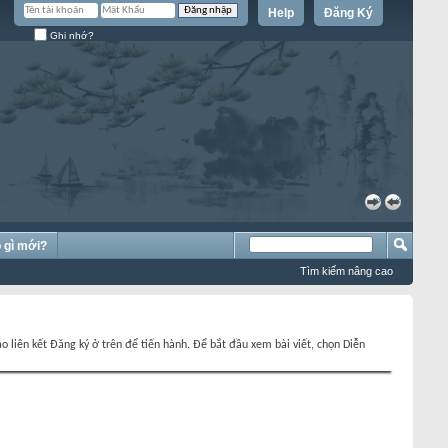
Help
Đăng Ký
Ghi nhớ?
»
«
 gì mới?
Tìm kiếm nâng cao
o liên kết Đăng ký ở trên để tiến hành. Để bắt đầu xem bài viết, chọn Diễn