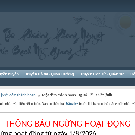
Huyền huyễn
Truyện Đô thị - Quan Trường
Truyện Lịch sử - Quân sự
Có
L
]Một đêm thành hoan
Một đêm thành hoan - tg Bố Tiểu Khiết (full)
ch nhấn vào liên kết ở trên. Bạn có thể phải
Đăng ký
trước khi bạn có thể đăng bài: nhấp và
THÔNG BÁO NGỪNG HOẠT ĐỘNG
ừng hoạt động từ ngày 1/8/2026.