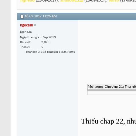
nghedo
(22-09-2017),
shadow1312
(18-09-2017),
vniso
(17-09-2
18-09-2017
11:26 AM
ngocsan
Dịch Giả
Ngày tham gia
Sep 2013
Bài viết
2,028
Thanks
5
Thanked 3,726 Times in 1,835 Posts
Thiếu chap 22, nh