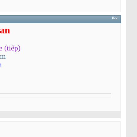
#22
an
 (tiếp)
om
m