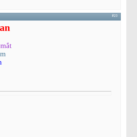
#23
an
 mắt
om
m