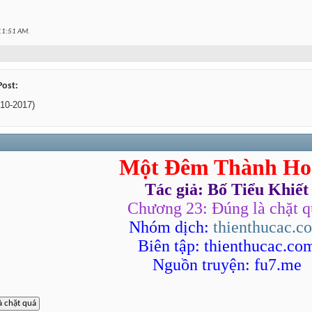
11:51 AM
.
Post:
10-2017)
Một Đêm Thành Ho
Tác giả: Bố Tiểu Khiết
Chương 23: Đúng là chặt q
Nhóm dịch:
thienthucac.c
Biên tập: thienthucac.co
Nguồn truyện: fu7.me