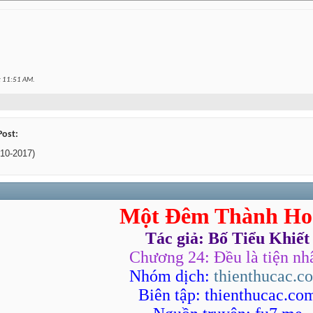
t
11:51 AM
.
Post:
10-2017)
Một Đêm Thành Ho
Tác giả: Bố Tiểu Khiết
Chương 24: Đều là tiện nh
Nhóm dịch:
thienthucac.c
Biên tập: thienthucac.co