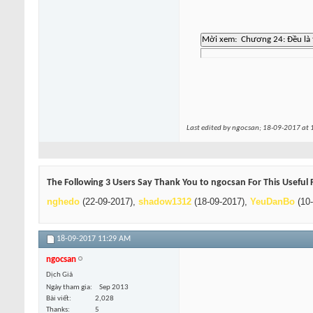
Last edited by ngocsan; 18-09-2017 at
The Following 3 Users Say Thank You to ngocsan For This Useful 
nghedo
(22-09-2017),
shadow1312
(18-09-2017),
YeuDanBo
(10-
18-09-2017
11:29 AM
ngocsan
Dịch Giả
Ngày tham gia
Sep 2013
Bài viết
2,028
Thanks
5