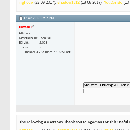
nghedo
(22-09-2017),
shadow1312
(18-09-2017),
YeuDanBo
(10-
17-09-2017
07:16 PM
ngocsan
Dịch Giả
Ngày tham gia
Sep 2013
Bài viết
2,028
Thanks
5
Thanked 3,726 Times in 1,835 Posts
The Following 4 Users Say Thank You to ngocsan For This Useful 