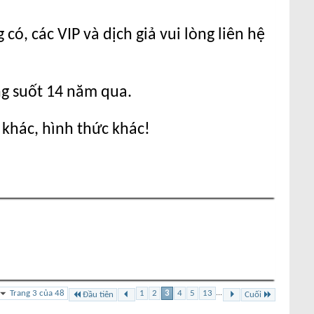
ó, các VIP và dịch giả vui lòng liên hệ
ng suốt 14 năm qua.
 khác, hình thức khác!
Trang 3 của 48
1
2
3
4
5
13
...
Đầu tiên
Cuối