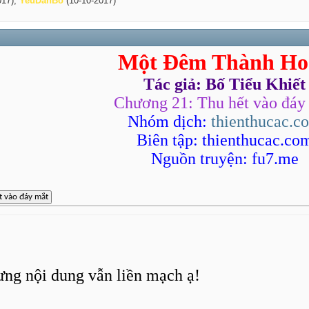
017),
YeuDanBo
(10-10-2017)
Một Đêm Thành Ho
Tác giả: Bố Tiểu Khiết
Chương 21: Thu hết vào đáy
Nhóm dịch:
thienthucac.c
Biên tập: thienthucac.co
Nguồn truyện: fu7.me
ưng nội dung vẫn liền mạch ạ!