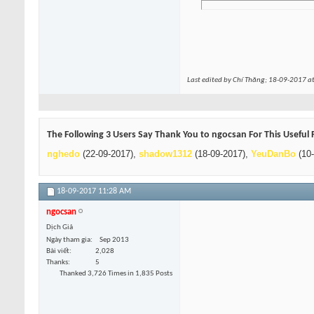
Last edited by Chí Thăng; 18-09-2017 a
The Following 3 Users Say Thank You to ngocsan For This Useful 
nghedo
(22-09-2017),
shadow1312
(18-09-2017),
YeuDanBo
(10-
18-09-2017
11:28 AM
ngocsan
Dịch Giả
Ngày tham gia
Sep 2013
Bài viết
2,028
Thanks
5
Thanked 3,726 Times in 1,835 Posts