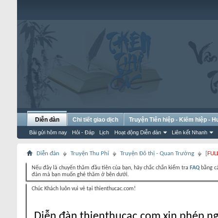
Diễn đàn
Chi tiết giao dịch
Truyện Tiên hiệp - Kiếm hiệp - 
Bài gửi hôm nay
Hỏi - Đáp
Lịch
Hoạt động Diễn đàn
Liên kết Nhanh
Diễn đàn
Truyện Thu Phí
Truyện Đô thị - Quan Trường
[
FUL
Nếu đây là chuyến thăm đầu tiên của bạn, hãy chắc chắn kiểm tra
FAQ
bằng cá
đàn mà bạn muốn ghé thăm ở bên dưới.
Chúc Khách luôn vui vẻ tại thienthucac.com!
Diễn đàn thienthucac.com xin phép ng