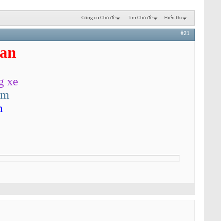
Công cụ Chủ đề
Tìm Chủ đề
Hiển thị
#21
an
g xe
om
m