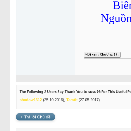
Biê
Nguồn
The Following 2 Users Say Thank You to susu96 For This Useful P
shadow1312
(25-10-2016),
Tamtit
(27-05-2017)
+
Trả lời Chủ đề