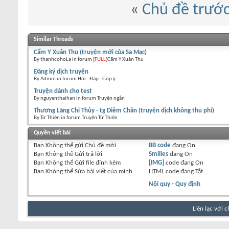
«
Chủ đề trướ
Similar Threads
Cẩm Y Xuân Thu (truyện mới của Sa Mạc)
By thanhcohoLa in forum [
FULL
]Cẩm Y Xuân Thu
Đăng ký dịch truyện
By Admin in forum Hỏi - Đáp - Góp ý
Truyện dành cho test
By nguyenthaihan in forum Truyện ngắn
Thương Lãng Chi Thủy - tg Diêm Chân (truyện dịch không thu phí)
By Từ Thiện in forum Truyện Từ Thiện
Quyền viết bài
Bạn
Không thể
gửi Chủ đề mới
BB code
đang
On
Bạn
Không thể
Gửi trả lời
Smilies
đang
On
Bạn
Không thể
Gửi file đính kèm
[IMG]
code đang
On
Bạn
Không thể
Sửa bài viết của mình
HTML code đang
Tắt
Nội quy - Quy định
Liên lạc với 