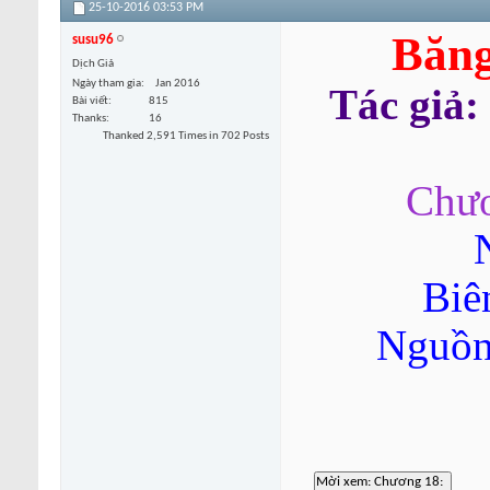
25-10-2016
03:53 PM
Băng
susu96
Dịch Giả
Ngày tham gia
Jan 2016
Tác giả:
Bài viết
815
Thanks
16
Thanked 2,591 Times in 702 Posts
Chươ
Biê
Nguồn