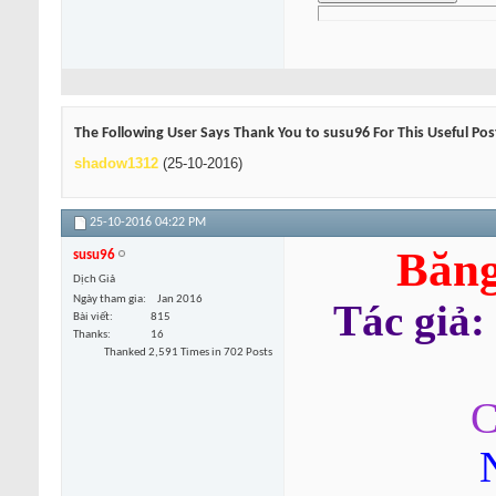
The Following User Says Thank You to susu96 For This Useful Pos
shadow1312
(25-10-2016)
25-10-2016
04:22 PM
Băng
susu96
Dịch Giả
Ngày tham gia
Jan 2016
Tác giả:
Bài viết
815
Thanks
16
Thanked 2,591 Times in 702 Posts
C