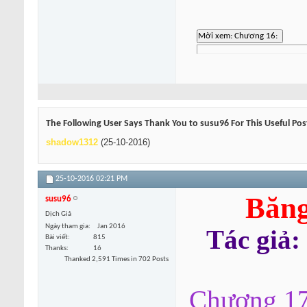
The Following User Says Thank You to susu96 For This Useful Pos
shadow1312
(25-10-2016)
25-10-2016
02:21 PM
Băng
susu96
Dịch Giả
Ngày tham gia
Jan 2016
Tác giả:
Bài viết
815
Thanks
16
Thanked 2,591 Times in 702 Posts
Chương 17