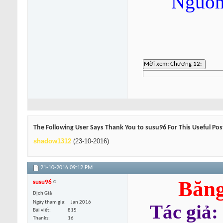
Nguồn
The Following User Says Thank You to susu96 For This Useful Pos
shadow1312
(23-10-2016)
21-10-2016
09:12 PM
Băng
susu96
Dịch Giả
Ngày tham gia
Jan 2016
Tác giả:
Bài viết
815
Thanks
16