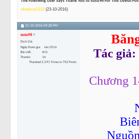
The Following User Says Thank You to susu96 For This Useful Pos
shadow1312
(23-10-2016)
21-10-2016
09:28 PM
Băng
susu96
Dịch Giả
Ngày tham gia
Jan 2016
Tác giả:
Bài viết
815
Thanks
16
Thanked 2,591 Times in 702 Posts
Chương 14
Biê
Nguồn