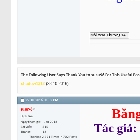
The Following User Says Thank You to susu96 For This Useful Pos
shadow1312
(23-10-2016)
25-10-2016
01:52 PM
Băng
susu96
Dịch Giả
Ngày tham gia
Jan 2016
Tác giả:
Bài viết
815
Thanks
16
Thanked 2,591 Times in 702 Posts