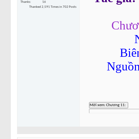
Thanks
16
Thanked 2,591 Times in 702 Posts
Chươ
Biê
Nguồn