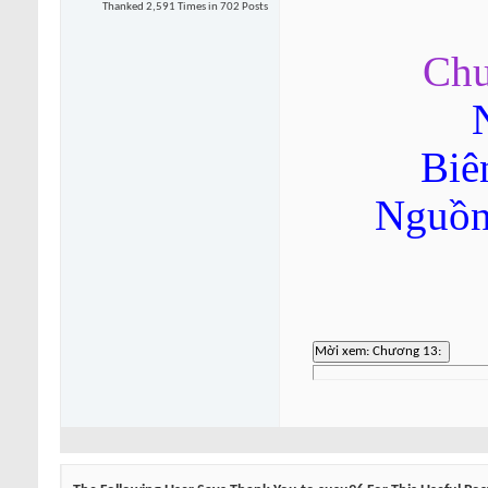
Thanked 2,591 Times in 702 Posts
Chư
Biê
Nguồn