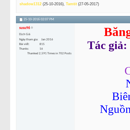
shadow1312
(25-10-2016),
Tamtit
(27-05-2017)
25-10-2016
02:07 PM
Băng
susu96
Dịch Giả
Ngày tham gia
Jan 2016
Tác giả:
Bài viết
815
Thanks
16
Thanked 2,591 Times in 702 Posts
C
Biê
Nguồn