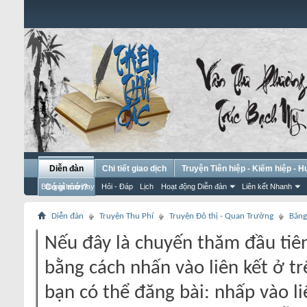
Diễn đàn
Chi tiết giao dịch
Truyện Tiên hiệp - Kiếm hiệp - 
Bài gửi hôm nay
Có gì mới?
Hỏi - Đáp
Lịch
Hoạt động Diễn đàn
Liên kết Nhanh
Diễn đàn
Truyện Thu Phí
Truyện Đô thị - Quan Trường
Băng
Nếu đây là chuyến thăm đầu tiên
bằng cách nhấn vào liên kết ở tr
bạn có thể đăng bài: nhấp vào li