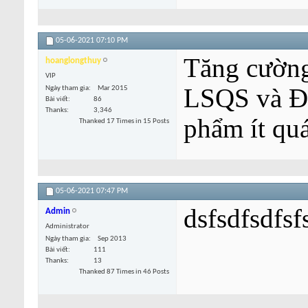
05-06-2021
07:10 PM
Tăng cường 
hoanglongthuy
VIP
LSQS và ĐT
Ngày tham gia
Mar 2015
Bài viết
86
Thanks
3,346
phẩm ít quá 
Thanked 17 Times in 15 Posts
05-06-2021
07:47 PM
dsfsdfsdfsf
Admin
Administrator
Ngày tham gia
Sep 2013
Bài viết
111
Thanks
13
Thanked 87 Times in 46 Posts