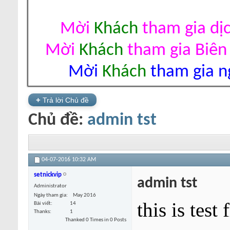
Mời
Khách
tham gia dị
Mời
Khách
tham gia Biên
Mời
Khách
tham gia ng
+
Trả lời Chủ đề
Chủ đề:
admin tst
04-07-2016
10:32 AM
setnickvip
admin tst
Administrator
Ngày tham gia
May 2016
this is test
Bài viết
14
Thanks
1
Thanked 0 Times in 0 Posts