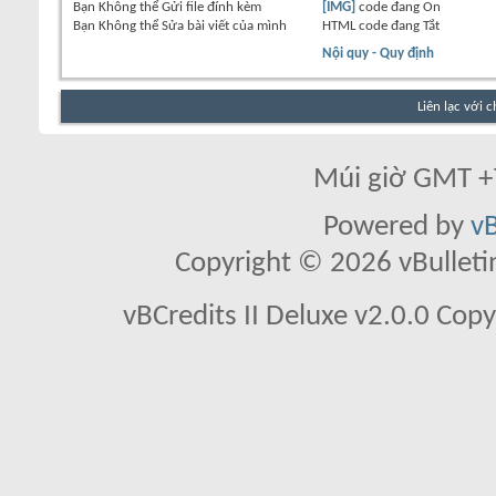
Bạn
Không thể
Gửi file đính kèm
[IMG]
code đang
On
Bạn
Không thể
Sửa bài viết của mình
HTML code đang
Tắt
Nội quy - Quy định
Liên lạc với 
Múi giờ GMT +7
Powered by
vB
Copyright © 2026 vBulletin 
vBCredits II Deluxe v2.0.0 Co