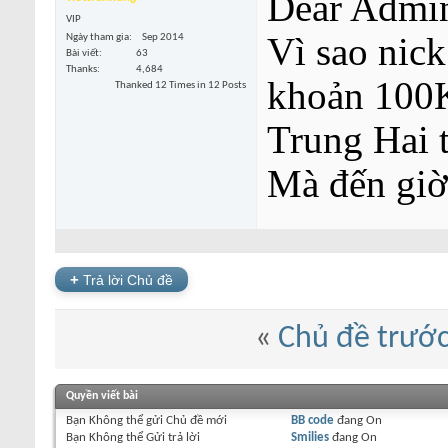
Dear Admi
VIP
Vì sao nic
Ngày tham gia
Sep 2014
Bài viết
63
Thanks
4,684
khoản 100
Thanked 12 Times in 12 Posts
Trung Hai 
Mà đến giờ
+
Trả lời Chủ đề
«
Chủ đề trướ
Quyền viết bài
Bạn
Không thể
gửi Chủ đề mới
BB code
đang
On
Bạn
Không thể
Gửi trả lời
Smilies
đang
On