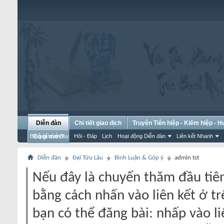
Diễn đàn
Chi tiết giao dịch
Truyện Tiên hiệp - Kiếm hiệp - 
Bài gửi hôm nay
Có gì mới?
Hỏi - Đáp
Lịch
Hoạt động Diễn đàn
Liên kết Nhanh
Diễn đàn
Đại Tửu Lâu
Bình Luận & Góp ý
admin tst
Nếu đây là chuyến thăm đầu tiên
bằng cách nhấn vào liên kết ở tr
bạn có thể đăng bài: nhấp vào li