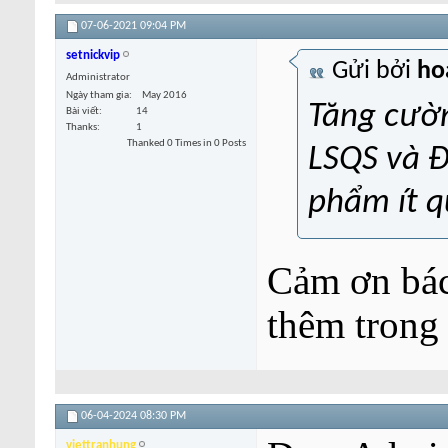
07-06-2021
09:04 PM
setnickvip
Gửi bởi
ho
Administrator
Ngày tham gia
May 2016
Tăng cườn
Bài viết
14
Thanks
1
Thanked 0 Times in 0 Posts
LSQS và ĐT
phẩm ít qu
Cảm ơn bác
thêm trong 
06-04-2024
08:30 PM
viettranhung