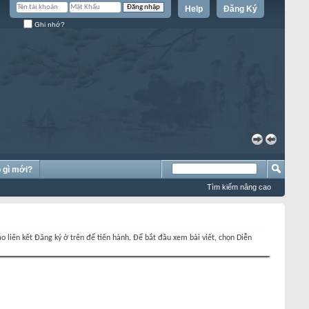
Help
Đăng Ký
Ghi nhớ?
»
«
 gì mới?
Tìm kiếm nâng cao
o liên kết Đăng ký ở trên để tiến hành. Để bắt đầu xem bài viết, chọn Diễn