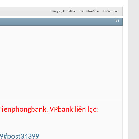
Công cụ Chủ đề
Tìm Chủ đề
Hiển thị
#1
 Tienphongbank, VPbank liên lạc:
99#post34399