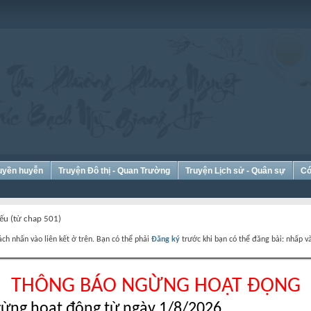
Huyền huyễn
Truyện Đô thị - Quan Trường
Truyện Lịch sử - Quân sự
Có
ếu (từ chap 501)
ch nhấn vào liên kết ở trên. Bạn có thể phải
Đăng ký
trước khi bạn có thể đăng bài: nhấp và
THÔNG BÁO NGỪNG HOẠT ĐỘNG
ừng hoạt động từ ngày 1/8/2026.