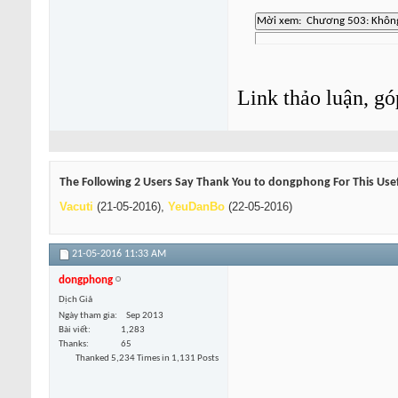
Link thảo luận, gó
The Following 2 Users Say Thank You to dongphong For This Usef
Vacuti
(21-05-2016),
YeuDanBo
(22-05-2016)
21-05-2016
11:33 AM
dongphong
Dịch Giả
Ngày tham gia
Sep 2013
Bài viết
1,283
Thanks
65
Thanked 5,234 Times in 1,131 Posts