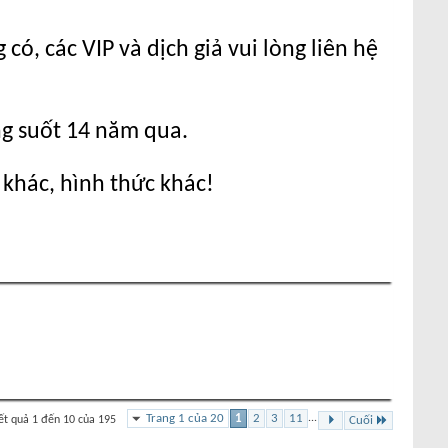
ó, các VIP và dịch giả vui lòng liên hệ
ng suốt 14 năm qua.
 khác, hình thức khác!
Trang 1 của 20
1
2
3
11
...
ết quả 1 đến 10 của 195
Cuối