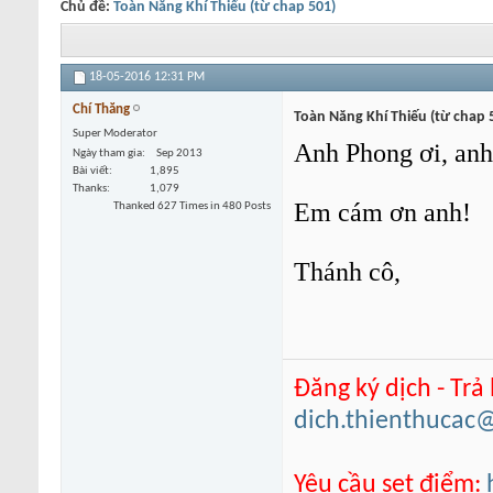
Chủ đề:
Toàn Năng Khí Thiếu (từ chap 501)
18-05-2016
12:31 PM
Chí Thăng
Toàn Năng Khí Thiếu (từ chap 
Super Moderator
Anh Phong ơi, anh 
Ngày tham gia
Sep 2013
Bài viết
1,895
Thanks
1,079
Em cám ơn anh!
Thanked 627 Times in 480 Posts
Thánh cô,
Đăng ký dịch - Trả
dich.thienthucac
Yêu cầu set điểm: