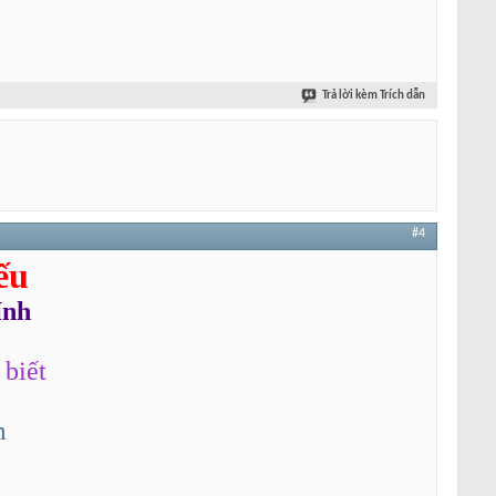
Trả lời kèm Trích dẫn
#4
ếu
ính
biết
m