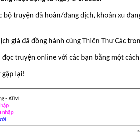
c bộ truyện đã hoàn/đang dịch, khoản xu đang c
dịch giả đã đồng hành cùng Thiên Thư Các tro
 đọc truyện online với các bạn bằng một cách
gặp lại!
ng - ATM
nhập
u nhập
ười
K