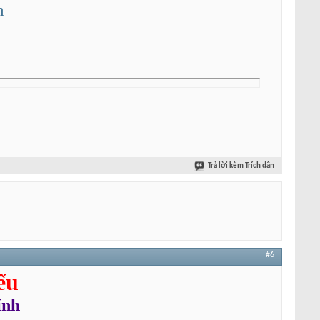
m
Trả lời kèm Trích dẫn
#6
ếu
ính