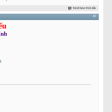
Trả lời kèm Trích dẫn
#2
ếu
ính
m