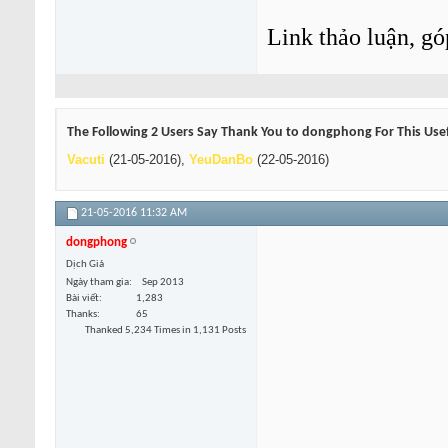
Link thảo luận, gó
The Following 2 Users Say Thank You to dongphong For This Usef
Vacuti
(21-05-2016),
YeuDanBo
(22-05-2016)
21-05-2016
11:32 AM
dongphong
Dịch Giả
Ngày tham gia
Sep 2013
Bài viết
1,283
Thanks
65
Thanked 5,234 Times in 1,131 Posts