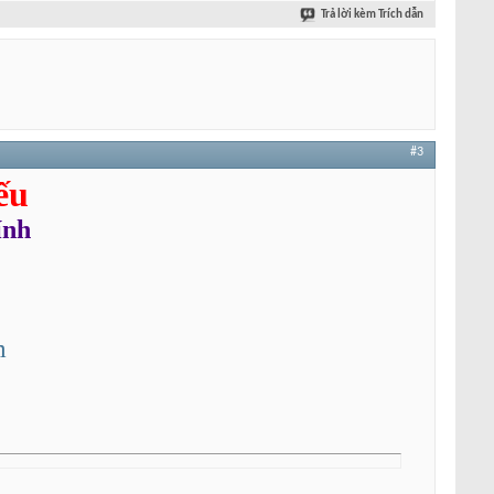
Trả lời kèm Trích dẫn
#3
ếu
ính
m