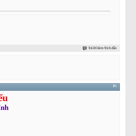
Trả lời kèm Trích dẫn
#5
ếu
ính