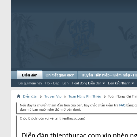
Diễn đàn
Chi tiết giao dịch
Truyện Tiên hiệp - Kiếm hiệp - 
Bài gửi hôm nay
Hỏi - Đáp
Lịch
Hoạt động Diễn đàn
Liên kết Nhanh
Diễn đàn
Truyen Vip
Toàn Năng Khí Thiếu
Toàn Năng Khí Thi
Nếu đây là chuyến thăm đầu tiên của bạn, hãy chắc chắn kiểm tra
FAQ
bằng cá
đàn mà bạn muốn ghé thăm ở bên dưới.
Chúc Khách luôn vui vẻ tại thienthucac.com!
Diễn đàn thienthucac.com xin phép ng