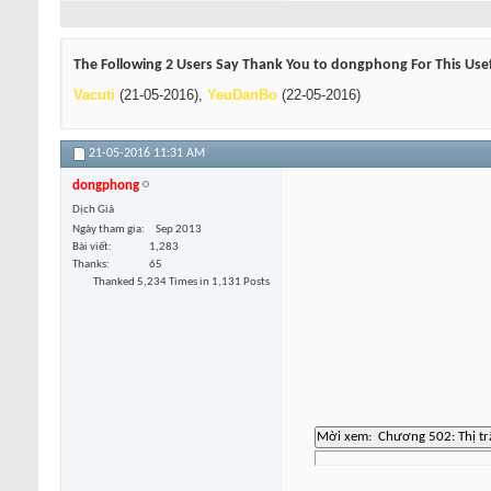
The Following 2 Users Say Thank You to dongphong For This Usef
Vacuti
(21-05-2016),
YeuDanBo
(22-05-2016)
21-05-2016
11:31 AM
dongphong
Dịch Giả
Ngày tham gia
Sep 2013
Bài viết
1,283
Thanks
65
Thanked 5,234 Times in 1,131 Posts