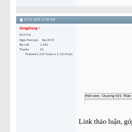
21-05-2016
11:30 AM
dongphong
Dịch Giả
Ngày tham gia
Sep 2013
Bài viết
1,283
Thanks
65
Thanked 5,234 Times in 1,131 Posts
Link thảo luận, gó