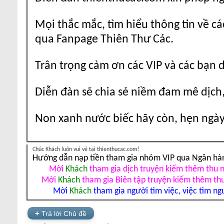
Mọi thắc mắc, tìm hiểu thông tin về cá
qua Fanpage Thiên Thư Các.
Trân trọng cảm ơn các VIP và các bạn 
Diễn đàn sẽ chia sẻ niềm đam mê dịch,
Non xanh nước biếc hãy còn, hẹn ngày 
Chúc Khách luôn vui vẻ tại thienthucac.com!
Hướng dẫn nạp tiền tham gia nhóm VIP qua Ngân hà
Mời
Khách
tham gia dịch truyện kiếm thêm thu 
Mời
Khách
tham gia Biên tập truyện kiếm thêm th
Mời
Khách
tham gia người tìm việc, việc tìm ng
+
Trả lời Chủ đề