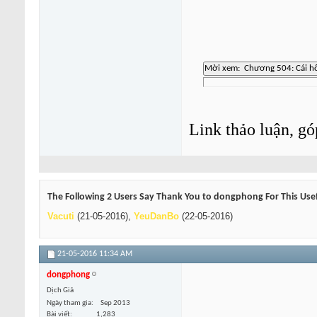
Link thảo luận, gó
The Following 2 Users Say Thank You to dongphong For This Usef
Vacuti
(21-05-2016),
YeuDanBo
(22-05-2016)
21-05-2016
11:34 AM
dongphong
Dịch Giả
Ngày tham gia
Sep 2013
Bài viết
1,283