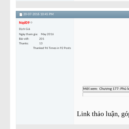
20-07-2016
10:45 PM
Nqd09
Dịch Giả
Ngày tham gia
May 2016
Bài viết
201
Thanks
13
Thanked 96 Times in 92 Posts
Link thảo luận, gó