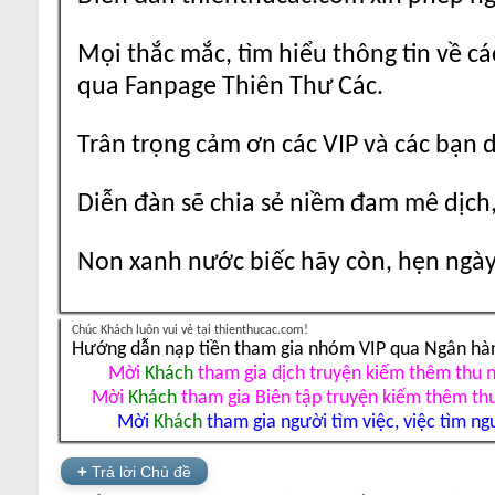
Mọi thắc mắc, tìm hiểu thông tin về cá
qua Fanpage Thiên Thư Các.
Trân trọng cảm ơn các VIP và các bạn 
Diễn đàn sẽ chia sẻ niềm đam mê dịch,
Non xanh nước biếc hãy còn, hẹn ngày 
Chúc Khách luôn vui vẻ tại thienthucac.com!
Hướng dẫn nạp tiền tham gia nhóm VIP qua Ngân hà
Mời
Khách
tham gia dịch truyện kiếm thêm thu 
Mời
Khách
tham gia Biên tập truyện kiếm thêm th
Mời
Khách
tham gia người tìm việc, việc tìm ng
+
Trả lời Chủ đề