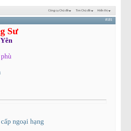
Công cụ Chủ đề
Tìm Chủ đề
Hiển thị
#181
g Sư
 Yên
 phù
m
 cấp ngoại hạng