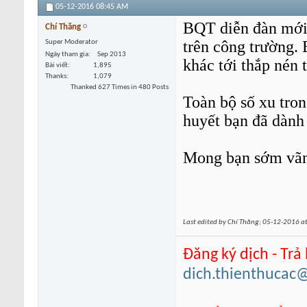
05-12-2016
08:45 AM
BQT diễn đàn mới 
Chí Thăng
trên công trường.
Super Moderator
Ngày tham gia
Sep 2013
khác tới thắp nén 
Bài viết
1,895
Thanks
1,079
Thanked 627 Times in 480 Posts
Toàn bộ số xu tron
huyết bạn đã dành
Mong bạn sớm vãng
Last edited by Chí Thăng; 05-12-2016 a
Đăng ký dịch - Trả
dich.thienthucac