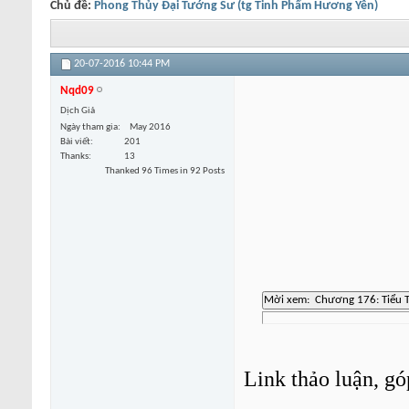
Chủ đề:
Phong Thủy Đại Tướng Sư (tg Tinh Phẩm Hương Yên)
20-07-2016
10:44 PM
Nqd09
Dịch Giả
Ngày tham gia
May 2016
Bài viết
201
Thanks
13
Thanked 96 Times in 92 Posts
Link thảo luận, gó