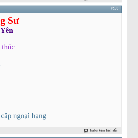
#183
g Sư
 Yên
 thúc
m
 cấp ngoại hạng
Trả lời kèm Trích dẫn