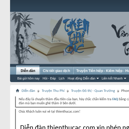
Diễn đàn
Chi tiết giao dịch
Truyện Tiên hiệp - Kiếm hiệp - 
Bài gửi hôm nay
Hỏi - Đáp
Lịch
Hoạt động Diễn đàn
Liên kết Nhanh
Diễn đàn
Truyện Thu Phí
Truyện Đô thị - Quan Trường
Phon
Nếu đây là chuyến thăm đầu tiên của bạn, hãy chắc chắn kiểm tra
FAQ
bằng cá
đàn mà bạn muốn ghé thăm ở bên dưới.
Chúc Khách luôn vui vẻ tại thienthucac.com!
Diễn đàn thienthucac.com xin phép ng