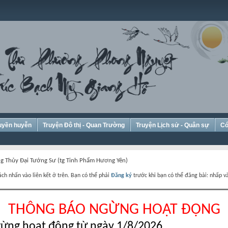
Huyền huyễn
Truyện Đô thị - Quan Trường
Truyện Lịch sử - Quân sự
Có
g Thủy Đại Tướng Sư (tg Tinh Phẩm Hương Yên)
ch nhấn vào liên kết ở trên. Bạn có thể phải
Đăng ký
trước khi bạn có thể đăng bài: nhấp và
THÔNG BÁO NGỪNG HOẠT ĐỘNG
ừng hoạt động từ ngày 1/8/2026.