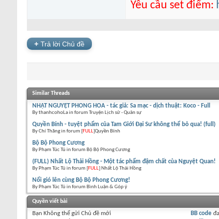
Yêu cầu set điểm:
+
Trả lời Chủ đề
Similar Threads
NHẬT NGUYỆT PHONG HOA - tác giả: Sa mạc - dịch thuật: Koco - Full
By thanhcohoLa in forum Truyện Lịch sử - Quân sự
Quyền Bính - tuyệt phẩm của Tam Giới Đại Sư không thể bỏ qua! (full)
By Chí Thăng in forum [
FULL
]Quyền Bính
Bộ Bộ Phong Cương
By Phạm Túc Tú in forum Bộ Bộ Phong Cương
(FULL) Nhất Lộ Thải Hồng - Một tác phẩm đậm chất của Nguyệt Quan!
By Phạm Túc Tú in forum [
FULL
] Nhất Lộ Thải Hồng
Nổi gió lên cùng Bộ Bộ Phong Cương!
By Phạm Túc Tú in forum Bình Luận & Góp ý
Quyền viết bài
Bạn
Không thể
gửi Chủ đề mới
BB code
đ