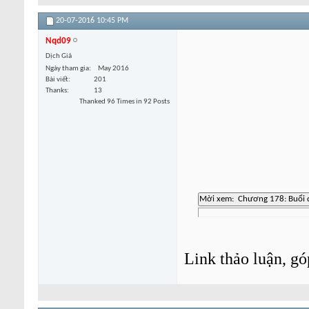
20-07-2016
10:45 PM
Nqd09
Dịch Giả
Ngày tham gia
May 2016
Bài viết
201
Thanks
13
Thanked 96 Times in 92 Posts
Link thảo luận, gó