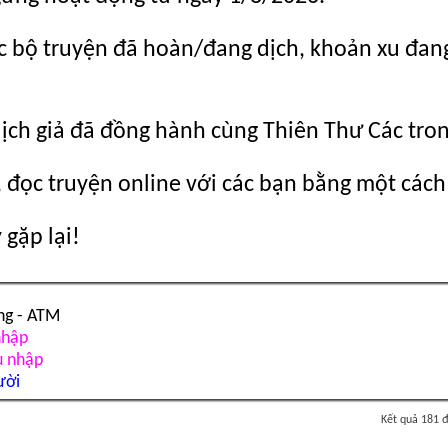
c bộ truyện đã hoàn/đang dịch, khoản xu đang c
dịch giả đã đồng hành cùng Thiên Thư Các tro
 đọc truyện online với các bạn bằng một cách
gặp lại!
ng - ATM
nhập
u nhập
ười
Kết quả 181 