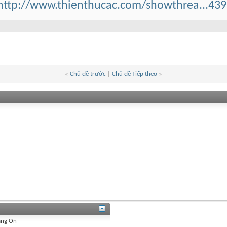
http://www.thienthucac.com/showthrea...43
«
Chủ đề trước
|
Chủ đề Tiếp theo
»
ang
On