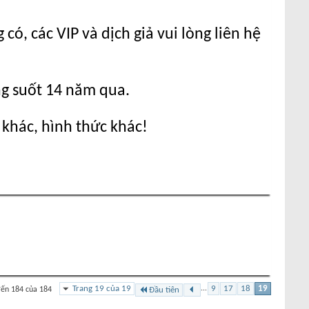
ó, các VIP và dịch giả vui lòng liên hệ
ng suốt 14 năm qua.
 khác, hình thức khác!
Trang 19 của 19
...
9
17
18
19
đến 184 của 184
Đầu tiên