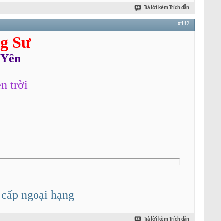
Trả lời kèm Trích dẫn
#182
g Sư
 Yên
n trời
m
 cấp ngoại hạng
Trả lời kèm Trích dẫn