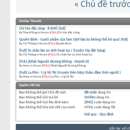
«
Chủ đề trướ
Similar Threads
Chí tôn đặc công - 8 KHÓ (full)
By ThanhTùng in forum [
FULL
]Chí tôn đặc công
Quyền Bính - tuyệt phẩm của Tam Giới Đại Sư không thể bỏ qua! (full)
By Chí Thăng in forum [
FULL
]Quyền Bính
[Full] Tu chân lão sư sinh hoạt lục ( Truyện Vip đặt hàng)
By Chí Thăng in forum [
FULL
] Tu chân lão sư sinh hoạt lục
[FULL]Nhật Nguyệt Đương Không - Huỳnh Dị
By Hany in forum [
FULL
] Nhật Nguyệt Đương Không
(Full) La Phù - t/g Vô Tội (truyện tiên hiệp thấm đậm tình người )
By Hany in forum [
FULL
] La Phù - t/g Vô Tội
Quyền viết bài
Bạn
Không thể
gửi Chủ đề mới
BB code
đang
On
Bạn
Không thể
Gửi trả lời
Smilies
đang
On
Bạn
Không thể
Gửi file đính kèm
[IMG]
code đang
On
Bạn
Không thể
Sửa bài viết của mình
HTML code đang
Tắt
Nội quy - Quy định
Liên lạc với 