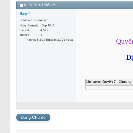
01-09-2016
12:08 AM
Hany
Điều hành nhóm dịch
Ngày tham gia
Sep 2013
Bài viết
4,529
Thanks
1
Quyển
Thanked 5,805 Times in 2,706 Posts
Dị
Đóng Chủ đề