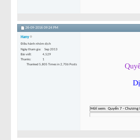
26-09-2016
09:24 PM
Hany
Điều hành nhóm dịch
Ngày tham gia
Sep 2013
Bài viết
4,529
Thanks
1
Quyể
Thanked 5,805 Times in 2,706 Posts
Dị