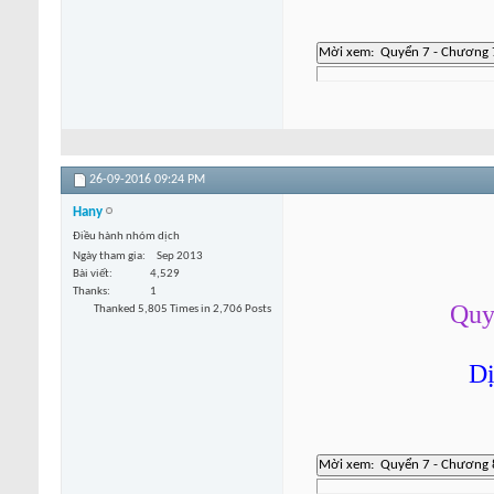
26-09-2016
09:24 PM
Hany
Điều hành nhóm dịch
Ngày tham gia
Sep 2013
Bài viết
4,529
Thanks
1
Quy
Thanked 5,805 Times in 2,706 Posts
Dị