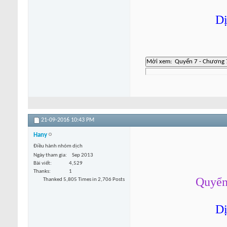
Dị
21-09-2016
10:43 PM
Hany
Điều hành nhóm dịch
Ngày tham gia
Sep 2013
Bài viết
4,529
Thanks
1
Quyển 
Thanked 5,805 Times in 2,706 Posts
Dị