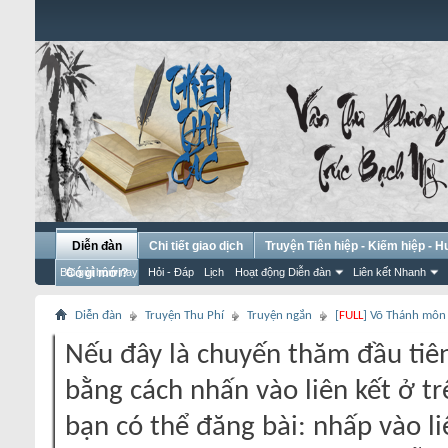
Diễn đàn
Chi tiết giao dịch
Truyện Tiên hiệp - Kiếm hiệp - 
Bài gửi hôm nay
Có gì mới?
Hỏi - Đáp
Lịch
Hoạt động Diễn đàn
Liên kết Nhanh
Diễn đàn
Truyện Thu Phí
Truyện ngắn
[
FULL
] Võ Thánh môn
Nếu đây là chuyến thăm đầu tiên
bằng cách nhấn vào liên kết ở tr
bạn có thể đăng bài: nhấp vào li