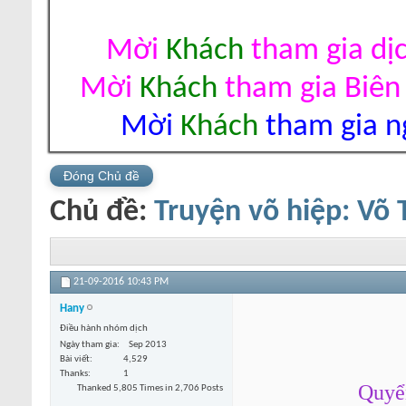
Mời
Khách
tham gia dị
Mời
Khách
tham gia Biên
Mời
Khách
tham gia ng
Đóng Chủ đề
Chủ đề:
Truyện võ hiệp: Võ
21-09-2016
10:43 PM
Hany
Điều hành nhóm dịch
Ngày tham gia
Sep 2013
Bài viết
4,529
Thanks
1
Quyển
Thanked 5,805 Times in 2,706 Posts