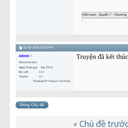
10-10-2016
09:33 PM
Truyện đã kết thú
Admin
Administrator
Ngày tham gia
Sep 2013
Bài viết
111
Thanks
13
Thanked 87 Times in 46 Posts
Đóng Chủ đề
«
Chủ đề trướ