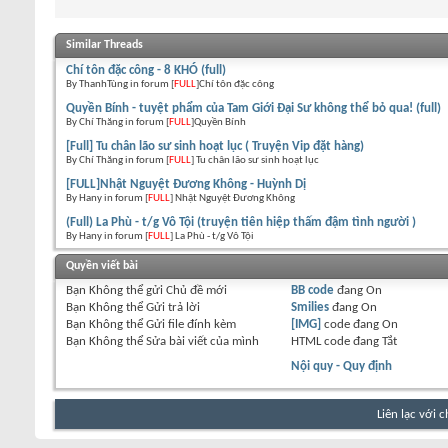
Similar Threads
Chí tôn đặc công - 8 KHÓ (full)
By ThanhTùng in forum [
FULL
]Chí tôn đặc công
Quyền Bính - tuyệt phẩm của Tam Giới Đại Sư không thể bỏ qua! (full)
By Chí Thăng in forum [
FULL
]Quyền Bính
[Full] Tu chân lão sư sinh hoạt lục ( Truyện Vip đặt hàng)
By Chí Thăng in forum [
FULL
] Tu chân lão sư sinh hoạt lục
[FULL]Nhật Nguyệt Đương Không - Huỳnh Dị
By Hany in forum [
FULL
] Nhật Nguyệt Đương Không
(Full) La Phù - t/g Vô Tội (truyện tiên hiệp thấm đậm tình người )
By Hany in forum [
FULL
] La Phù - t/g Vô Tội
Quyền viết bài
Bạn
Không thể
gửi Chủ đề mới
BB code
đang
On
Bạn
Không thể
Gửi trả lời
Smilies
đang
On
Bạn
Không thể
Gửi file đính kèm
[IMG]
code đang
On
Bạn
Không thể
Sửa bài viết của mình
HTML code đang
Tắt
Nội quy - Quy định
Liên lạc với 