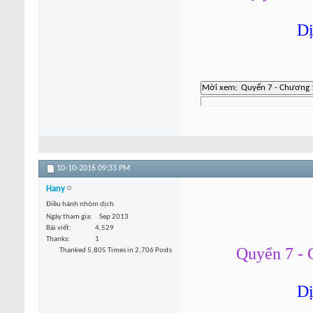
Dị
10-10-2016
09:33 PM
Hany
Điều hành nhóm dịch
Ngày tham gia
Sep 2013
Bài viết
4,529
Thanks
1
Quyển 7 - 
Thanked 5,805 Times in 2,706 Posts
Dị