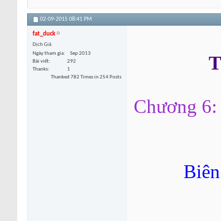
02-09-2015
08:41 PM
fat_duck
Dịch Giả
Ngày tham gia
Sep 2013
T
Bài viết
292
Thanks
1
Thanked 782 Times in 254 Posts
Chương 6: 
Biên