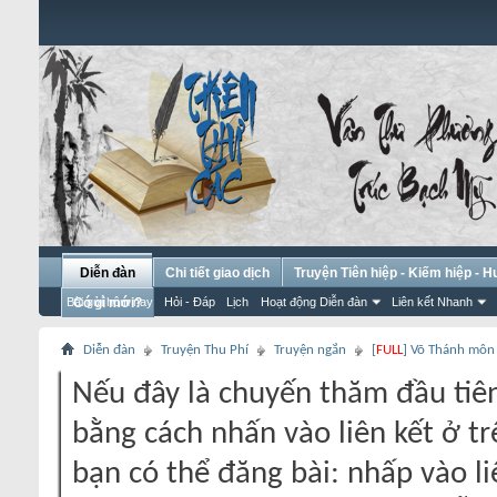
Diễn đàn
Chi tiết giao dịch
Truyện Tiên hiệp - Kiếm hiệp - 
Bài gửi hôm nay
Có gì mới?
Hỏi - Đáp
Lịch
Hoạt động Diễn đàn
Liên kết Nhanh
Diễn đàn
Truyện Thu Phí
Truyện ngắn
[
FULL
] Võ Thánh môn
Nếu đây là chuyến thăm đầu tiên
bằng cách nhấn vào liên kết ở tr
bạn có thể đăng bài: nhấp vào li