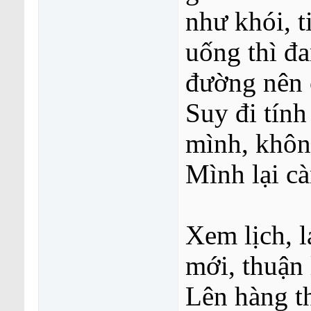
như khói, t
fat_duck
Võ Thánh Môn Tác giả: Long...
06-09-2015,
10:20
kobayashimidori
Võ Thánh Môn Tác giả: Long...
08-09-2015,
10:4
uống thì đ
Wandering Path
Võ Thánh Môn Tác giả: Long...
08-09-2015,
1
Wandering Path
Võ Thánh Môn Tác giả: Long...
12-09-201
đường nên 
kobayashimidori
Võ Thánh Môn Tác giả: Long...
13-09-
More replies below current depth...
Suy đi tính 
Wandering Path
Võ Thánh Môn Tác giả: Long...
08-09-2015,
11:0
Wandering Path
Võ Thánh Môn Tác giả: Long...
12-09-2015,
09:0
mình, khôn
kobayashimidori
Võ Thánh Môn Tác giả: Long...
13-09-2015,
09:1
kobayashimidori
Võ Thánh Môn Tác giả: Long...
15-09-2015,
11:4
Mình lại c
thanhcohoLa
Võ Thánh Môn Tác giả: Long...
21-09-2015,
11:13 P
thanhcohoLa
Võ Thánh Môn Tác giả: Long...
24-09-2015,
10:44 P
Giang Hồ
Võ Thánh Môn Tác giả: Long...
28-09-2015,
02:43 PM
Xem lịch, l
Giang Hồ
Võ Thánh Môn Tác giả: Long...
28-09-2015,
03:12 PM
Giang Hồ
Võ Thánh Môn Tác giả: Long...
28-09-2015,
03:30 PM
mới, thuận 
Giang Hồ
Võ Thánh Môn Tác giả: Long...
28-09-2015,
03:40 PM
Giang Hồ
Võ Thánh Môn Tác giả: Long...
01-10-2015,
09:23 A
Lên hàng th
Giang Hồ
Võ Thánh Môn Tác giả: Long...
01-10-2015,
10:1