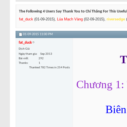
The Following 4 Users Say Thank You to Chí Thăng For This Useful
fat_duck
(01-09-2015),
Lúa Mạch Vàng
(02-09-2015),
riversedge
(
01-09-2015
11:00 PM
fat_duck
Dịch Giả
Ngày tham gia
Sep 2013
T
Bài viết
292
Thanks
1
Thanked 782 Times in 254 Posts
Chương 1: 
Biên