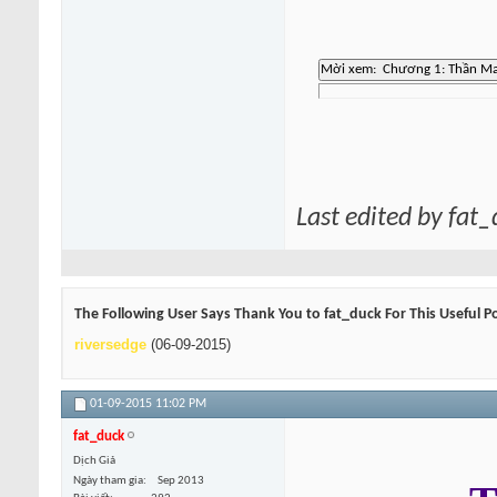
Last edited by fat
The Following User Says Thank You to fat_duck For This Useful P
riversedge
(06-09-2015)
01-09-2015
11:02 PM
fat_duck
Dịch Giả
Ngày tham gia
Sep 2013