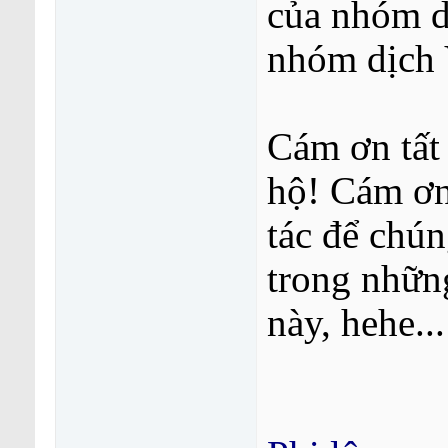
của nhóm dị
Hany
Võ Thánh Môn Tác giả: Long...
14-07-2016,
10:2
More replies below current depth...
nhóm dịch
fat_duck
Võ Thánh Môn Tác giả: Long...
26-10-2015,
10:25 PM
Admin
Truyện đã kết thúc
10-10-2016,
09:33 PM
Cám ơn tất
hộ! Cám ơn 
tác để chún
trong những
này, hehe...