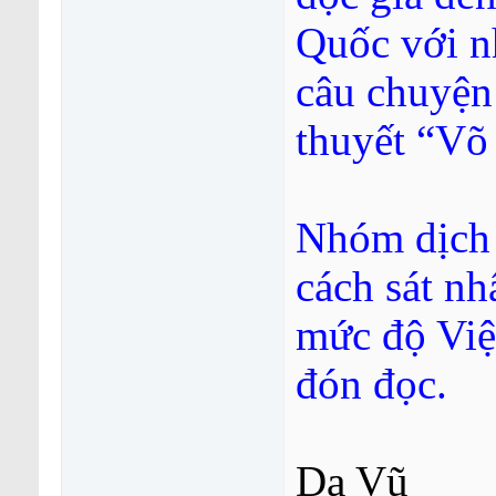
Quốc với n
câu chuyện 
thuyết “Võ
Nhóm dịch 
cách sát nh
mức độ Việ
đón đọc.
Dạ Vũ