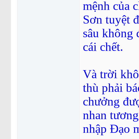
mệnh của c
Sơn tuyệt 
sâu không 
cái chết.
Và trời kh
thù phải b
chưởng được
nhan tương
nhập Đạo mà