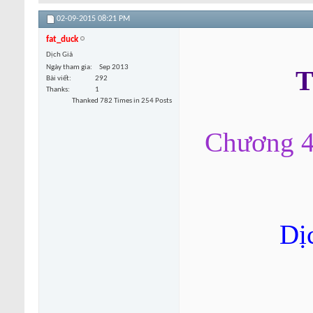
02-09-2015
08:21 PM
fat_duck
Dịch Giả
Ngày tham gia
Sep 2013
T
Bài viết
292
Thanks
1
Thanked 782 Times in 254 Posts
Chương 4
Dị