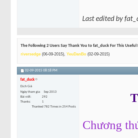
Last edited by fat
The Following 2 Users Say Thank You to fat_duck For This Useful 
riversedge
(06-09-2015),
YeuDanBo
(02-09-2015)
02-09-2015
08:18 PM
fat_duck
Dịch Giả
Ngày tham gia
Sep 2013
T
Bài viết
292
Thanks
1
Thanked 782 Times in 254 Posts
Chương thứ