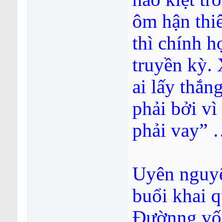
ôm hận thiê
thì chính h
truyền kỳ. 
ai lấy thắn
phải bởi vì
phải vay”
Uyên nguyê
buổi khai 
Đườnng vố