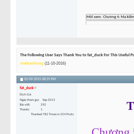
The Following User Says Thank You to fat_duck For This Useful P
viettranhung
(11-10-2016)
02-09-2015
08:35 PM
fat_duck
Dịch Giả
Ngày tham gia
Sep 2013
T
Bài viết
292
Thanks
1
Thanked 782 Times in 254 Posts
Chương 5