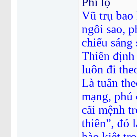
Phi lộ
Vũ trụ bao 
ngôi sao, p
chiếu sáng
Thiên định
luôn đi the
Là tuân th
mạng, phú q
cãi mệnh t
thiên”, đó 
hào kiệt tr