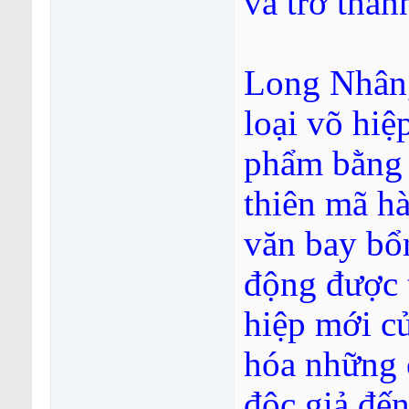
và trở thàn
Long Nhân, 
loại võ hi
phẩm bằng 
thiên mã h
văn bay bổ
động được 
hiệp mới củ
hóa những 
độc giả đến