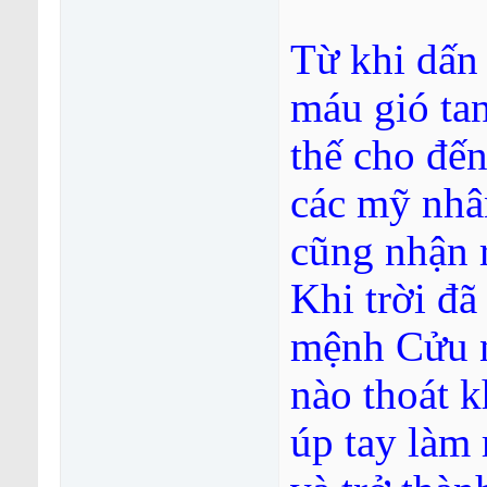
Từ khi dấn
máu gió tan
thế cho đến
các mỹ nhân
cũng nhận r
Khi trời đ
mệnh Cửu n
nào thoát k
úp tay làm