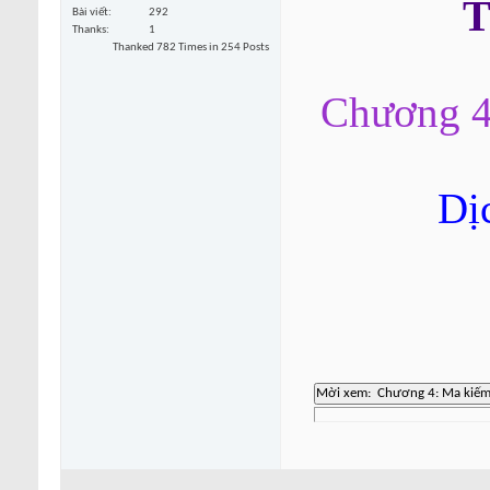
T
Bài viết
292
Thanks
1
Thanked 782 Times in 254 Posts
Chương 4
Dị