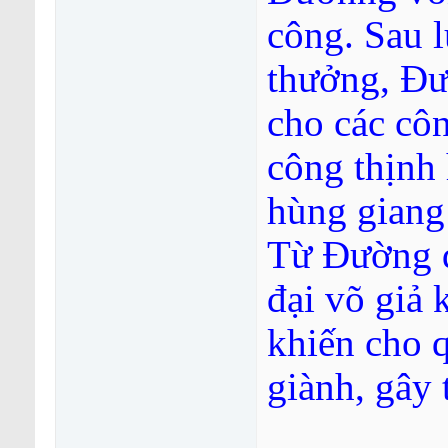
công. Sau 
thưởng, Đư
cho các cô
công thịnh 
hùng giang
Từ Đường đ
đại võ giả 
khiến cho q
giành, gây t