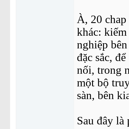
Giang Hồ
Võ Thánh Môn Tác giả: Long...
01-10-2015,
09:23 AM
Giang Hồ
Võ Thánh Môn Tác giả: Long...
01-10-2015,
10:12 AM
Giang Hồ
Võ Thánh Môn Tác giả: Long...
01-10-2015,
10:22 AM
À, 20 chap 
Giang Hồ
Võ Thánh Môn Tác giả: Long...
01-10-2015,
10:43 AM
khác: kiếm
Giang Hồ
Võ Thánh Môn Tác giả: Long...
01-10-2015,
11:32 A
Giang Hồ
Võ Thánh Môn Tác giả: Long...
01-10-2015,
11:33 A
nghiệp bên
fat_duck
Võ Thánh Môn Tác giả: Long...
05-10-2015,
11:32
fat_duck
Võ Thánh Môn Tác giả: Long...
05-10-2015,
11
đặc sắc, để
Giang Hồ
Võ Thánh Môn Tác giả: Long...
01-10-2015,
11:29 AM
fat_duck
Võ Thánh Môn Tác giả: Long...
06-10-2015,
11:02 PM
nối, trong 
fat_duck
Võ Thánh Môn Tác giả: Long...
09-10-2015,
10:58 PM
fat_duck
Võ Thánh Môn Tác giả: Long...
09-10-2015,
10:57 PM
một bộ tru
fat_duck
Võ Thánh Môn Tác giả: Long...
12-10-2015,
03:26 PM
fat_duck
Võ Thánh Môn Tác giả: Long...
13-10-2015,
09:49 AM
sàn, bên ki
fat_duck
Võ Thánh Môn Tác giả: Long...
13-10-2015,
09:48 AM
fat_duck
Võ Thánh Môn Tác giả: Long...
15-10-2015,
10:16 AM
fat_duck
Võ Thánh Môn Tác giả: Long...
15-10-2015,
10:17 AM
Sau đây là
fat_duck
Võ Thánh Môn Tác giả: Long...
26-10-2015,
10:26 PM
Hany
Võ Thánh Môn Tác giả: Long...
14-07-2016,
10:26 A