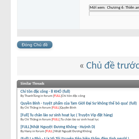
Đóng Chủ đề
«
Chủ đề trướ
Similar Threads
Chí tôn đặc công - 8 KHÓ (full)
By ThanhTùng in forum [
FULL
]Chí tôn đặc công
Quyền Bính - tuyệt phẩm của Tam Giới Đại Sư không thể bỏ qua! (full)
By Chí Thăng in forum [
FULL
]Quyền Bính
[Full] Tu chân lão sư sinh hoạt lục ( Truyện Vip đặt hàng)
By Chí Thăng in forum [
FULL
] Tu chân lão sư sinh hoạt lục
[FULL]Nhật Nguyệt Đương Không - Huỳnh Dị
By Hany in forum [
FULL
] Nhật Nguyệt Đương Không
(Full) La Phù - t/g Vô Tội (truyện tiên hiệp thấm đậm tình người )