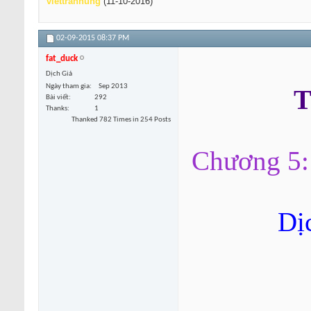
viettranhung
(11-10-2016)
02-09-2015
08:37 PM
fat_duck
Dịch Giả
Ngày tham gia
Sep 2013
T
Bài viết
292
Thanks
1
Thanked 782 Times in 254 Posts
Chương 5: 
Dị