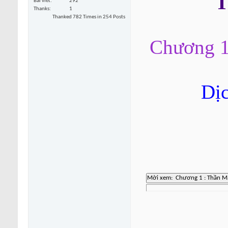
T
Bài viết
292
Thanks
1
Thanked 782 Times in 254 Posts
Chương 1
Dị