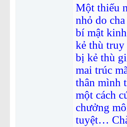
Một thiếu n
nhỏ do cha
bí mật kinh
kẻ thù truy
bị kẻ thù g
mai trúc mã
thân mình t
một cách cứ
chưởng môn
tuyệt… Chà