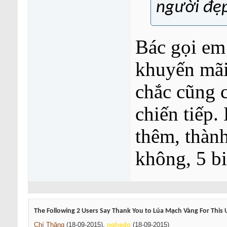
người đẹp.
Bác gọi em
khuyến mãi
chắc cũng c
chiến tiếp.
thêm, thành
không, 5 bi
The Following 2 Users Say Thank You to Lúa Mạch Vàng For This U
Chí Thăng
(18-09-2015),
nghedo
(18-09-2015)