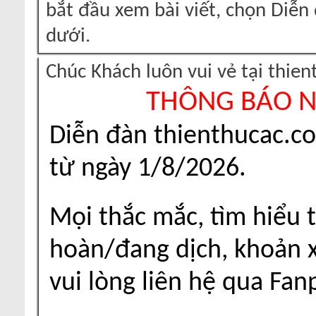
bắt đầu xem bài viết, chọn Diễ
dưới.
Chúc Khách luôn vui vẻ tại thie
THÔNG BÁO 
Diễn đàn thienthucac.c
từ ngày 1/8/2026.
Mọi thắc mắc, tìm hiểu t
hoàn/đang dịch, khoản xu
vui lòng liên hệ qua Fa