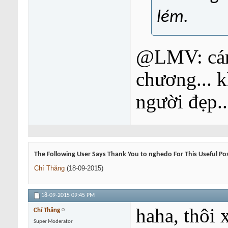
lém.
@LMV: cám 
chương... 
người đẹp..
The Following User Says Thank You to nghedo For This Useful Pos
Chí Thăng
(18-09-2015)
18-09-2015
09:45 PM
haha, thôi 
Chí Thăng
Super Moderator