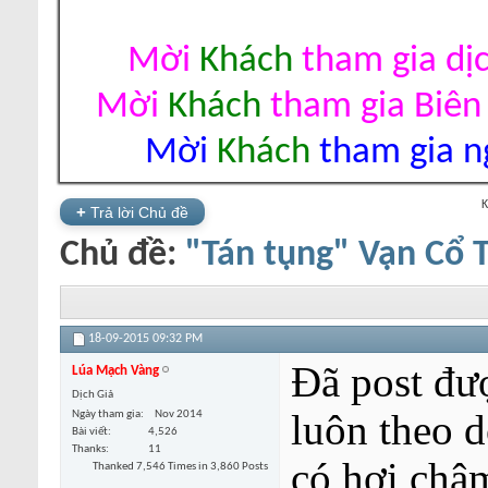
Mời
Khách
tham gia dị
Mời
Khách
tham gia Biên
Mời
Khách
tham gia ng
K
+
Trả lời Chủ đề
Chủ đề:
"Tán tụng" Vạn Cổ 
18-09-2015
09:32 PM
Đã post đư
Lúa Mạch Vàng
Dịch Giả
luôn theo d
Ngày tham gia
Nov 2014
Bài viết
4,526
Thanks
11
có hơi chậm
Thanked 7,546 Times in 3,860 Posts