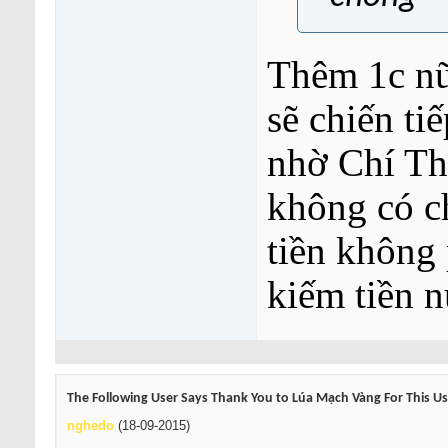
Thêm 1c nữ
sẽ chiến ti
nhờ Chí Thă
không có c
tiền không 
kiếm tiền n
The Following User Says Thank You to Lúa Mạch Vàng For This Us
nghedo
(18-09-2015)