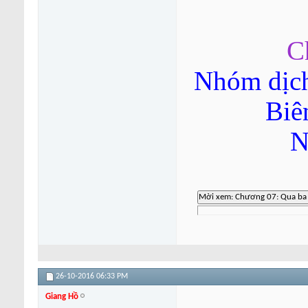
C
Nhóm dịch
Biê
N
26-10-2016
06:33 PM
Giang Hồ