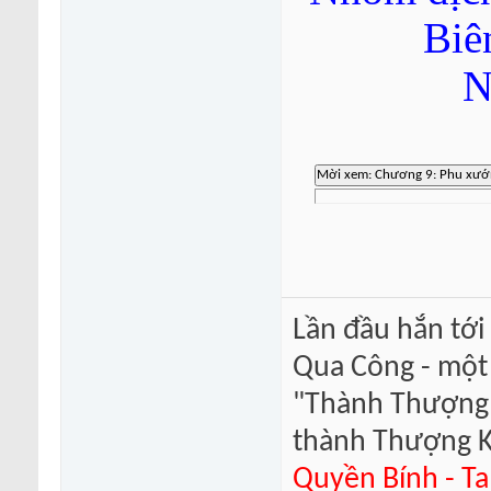
Biê
N
Lần đầu hắn tới
Qua Công - một
"Thành Thượng Ki
thành Thượng Ki
Quyền Bính - Ta