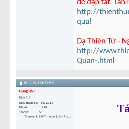
để dập tắt. Tàn
http://thienth
qua!
Dạ Thiên Tử - N
http://www.thi
Quan-.html
26-10-2016
06:34 PM
Giang Hồ
Dịch Giả
Ngày tham gia
Sep 2013
Tá
Bài viết
1,728
Thanks
55
Thanked 5,189 Times in 1,364 Posts