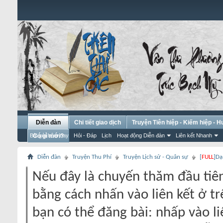
Diễn đàn
Chi tiết giao dịch
Truyện Tiên hiệp - Kiếm hiệp - 
Bài gửi hôm nay
Có gì mới?
Hỏi - Đáp
Lịch
Hoạt động Diễn đàn
Liên kết Nhanh
Diễn đàn
Truyện Thu Phí
Truyện Lịch sử - Quân sự
[
FULL
]Dạ
Nếu đây là chuyến thăm đầu tiên
bằng cách nhấn vào liên kết ở tr
bạn có thể đăng bài: nhấp vào li