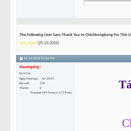
The Following User Says Thank You to Chichbongbong For This Us
tieu ngao
(25-10-2016)
26-10-2016
03:24 PM
Xiaoxingxing
Dịch Giả
Ngày tham gia
Jun 2014
Tá
Bài viết
194
Thanks
0
Thanked 449 Times in 175 Posts
C