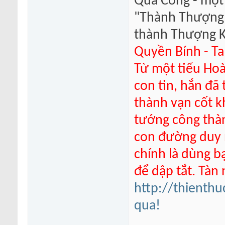
Qua Công - một
"Thành Thượng Ki
thành Thượng Ki
Quyền Bính - Ta
Từ một tiểu Hoà
con tin, hắn đã
thành vạn cốt k
tướng công thàn
con đường duy 
chính là dùng 
để dập tắt. Tàn
http://thienth
qua!