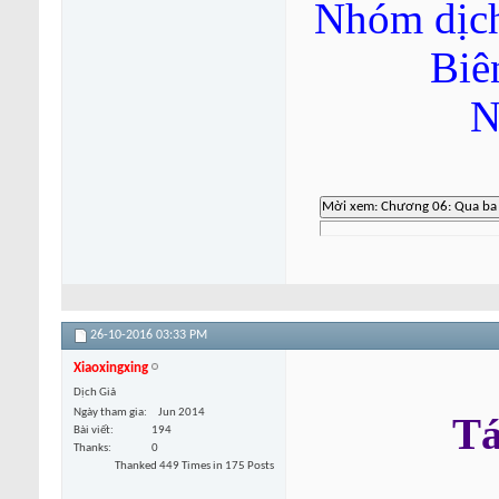
Nhóm dịch
Biê
N
26-10-2016
03:33 PM
Xiaoxingxing
Dịch Giả
Ngày tham gia
Jun 2014
Tá
Bài viết
194
Thanks
0
Thanked 449 Times in 175 Posts