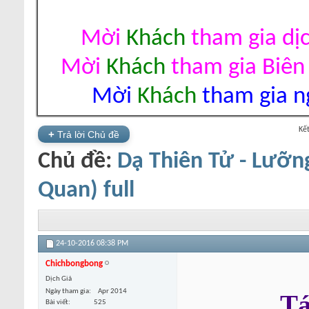
Mời
Khách
tham gia dị
Mời
Khách
tham gia Biên
Mời
Khách
tham gia ng
Kế
+
Trả lời Chủ đề
Chủ đề:
Dạ Thiên Tử - Lưỡn
Quan) full
24-10-2016
08:38 PM
Chichbongbong
Dịch Giả
Ngày tham gia
Apr 2014
Tá
Bài viết
525