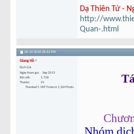
Dạ Thiên Tử - N
http://www.thi
Quan-.html
26-10-2016
06:43 PM
Giang Hồ
Dịch Giả
Ngày tham gia
Sep 2013
Tá
Bài viết
1,728
Thanks
55
Thanked 5,189 Times in 1,364 Posts
Chươn
Nhóm dịch