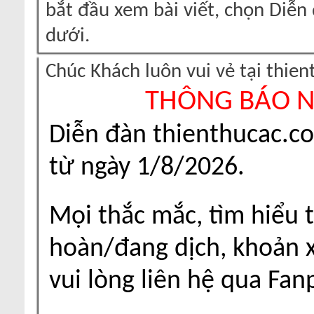
bắt đầu xem bài viết, chọn Diễ
dưới.
Chúc Khách luôn vui vẻ tại thie
THÔNG BÁO 
Diễn đàn thienthucac.c
từ ngày 1/8/2026.
Mọi thắc mắc, tìm hiểu t
hoàn/đang dịch, khoản xu
vui lòng liên hệ qua Fa