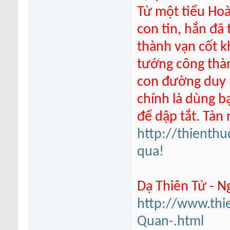
Từ một tiểu Hoà
con tin, hắn đã
thành vạn cốt k
tướng công thàn
con đường duy 
chính là dùng 
để dập tắt. Tàn
http://thienth
qua!
Dạ Thiên Tử - N
http://www.thi
Quan-.html