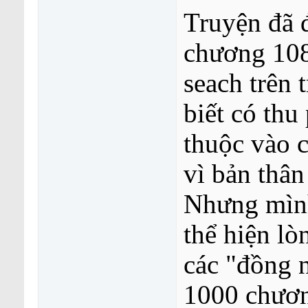
Truyện đã 
chương 108
seach trên 
biết có thu
thuộc vào 
vì bản thâ
Nhưng mình
thể hiện lò
các "đồng 
1000 chươ