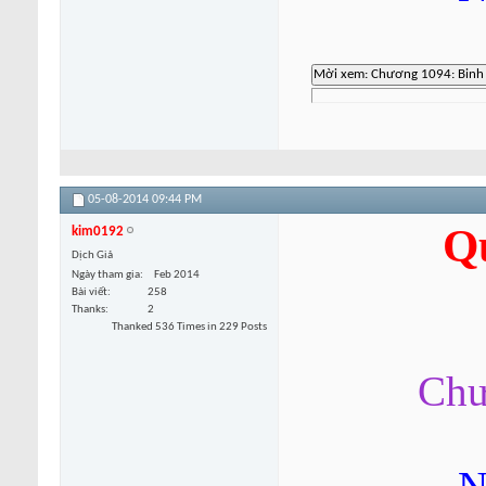
05-08-2014
09:44 PM
Q
kim0192
Dịch Giả
Ngày tham gia
Feb 2014
Bài viết
258
Thanks
2
Thanked 536 Times in 229 Posts
Chư