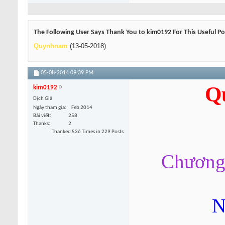
The Following User Says Thank You to kim0192 For This Useful Po
Quynhnam
(13-05-2018)
05-08-2014
09:39 PM
Q
kim0192
Dịch Giả
Ngày tham gia
Feb 2014
Bài viết
258
Thanks
2
Thanked 536 Times in 229 Posts
Chương 
N