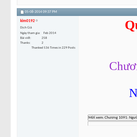
05-08-2014
09:37 PM
Q
kim0192
Dịch Giả
Ngày tham gia
Feb 2014
Bài viết
258
Thanks
2
Thanked 536 Times in 229 Posts
Chươn
N