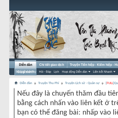
Diễn đàn
Chi tiết giao dịch
Truyện Tiên hiệp - Kiếm hiệp - 
Bài gửi hôm nay
Có gì mới?
Hỏi - Đáp
Lịch
Hoạt động Diễn đàn
Liên kết Nhanh
Diễn đàn
Truyện Thu Phí
Truyện Lịch sử - Quân sự
[
FULL
]Qu
Nếu đây là chuyến thăm đầu tiên
bằng cách nhấn vào liên kết ở tr
bạn có thể đăng bài: nhấp vào li