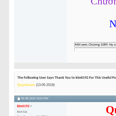
Chươn
N
The Following User Says Thank You to kim0192 For This Useful Po
Quynhnam
(13-05-2018)
04-08-2014
10:03 PM
Q
kim0192
Dịch Giả