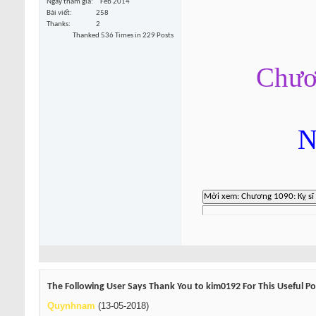
Ngày tham gia
Feb 2014
Bài viết
258
Thanks
2
Thanked 536 Times in 229 Posts
Chươn
N
The Following User Says Thank You to kim0192 For This Useful Po
Quynhnam
(13-05-2018)