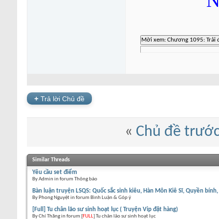
N
+
Trả lời Chủ đề
«
Chủ đề trướ
Similar Threads
Yêu cầu set điểm
By Admin in forum Thông báo
Bàn luận truyện LSQS: Quốc sắc sinh kiêu, Hàn Môn Kiê Sĩ, Quyền bính
By Phong Nguyệt in forum Bình Luận & Góp ý
[Full] Tu chân lão sư sinh hoạt lục ( Truyện Vip đặt hàng)
By Chí Thăng in forum [
FULL
] Tu chân lão sư sinh hoạt lục