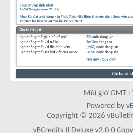
Chúc mừng sinh nhật!
By Chí Thăng in forum Tửu Lâu
Mạo Bài đại anh hùng - tg Thất Thập Nhị Biên (truyện dịch theo yêu cầu
By Phạm Túc Tú in forum Mạo Bài Đại Anh Hùng
Quyền viết bài
Bạn
Không thể
gửi Chủ đề mới
BB code
đang
On
Bạn
Không thể
Gửi trả lời
Smilies
đang
On
Bạn
Không thể
Gửi file đính kèm
[IMG]
code đang
On
Bạn
Không thể
Sửa bài viết của mình
HTML code đang
Tắt
Nội quy - Quy định
Liên lạc với 
Múi giờ GMT +7
Powered by
vB
Copyright © 2026 vBulletin 
vBCredits II Deluxe v2.0.0 Co