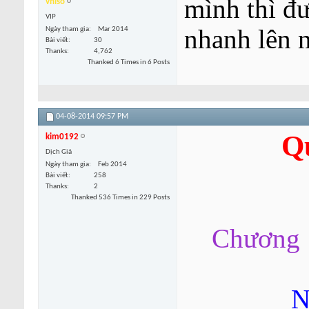
mình thì đư
vniso
VIP
nhanh lên n
Ngày tham gia
Mar 2014
Bài viết
30
Thanks
4,762
Thanked 6 Times in 6 Posts
04-08-2014
09:57 PM
Q
kim0192
Dịch Giả
Ngày tham gia
Feb 2014
Bài viết
258
Thanks
2
Thanked 536 Times in 229 Posts
Chương 1
N