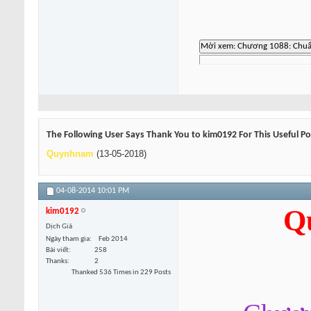
The Following User Says Thank You to kim0192 For This Useful Po
Quynhnam
(13-05-2018)
04-08-2014
10:01 PM
Q
kim0192
Dịch Giả
Ngày tham gia
Feb 2014
Bài viết
258
Thanks
2
Thanked 536 Times in 229 Posts