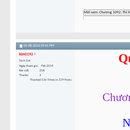
05-08-2014
09:41 PM
Q
kim0192
Dịch Giả
Ngày tham gia
Feb 2014
Bài viết
258
Thanks
2
Thanked 536 Times in 229 Posts
Chươn
N