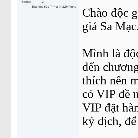
Thanks
2
Thanked 536 Times in 229 Posts
Chào độc g
giả Sa Mạc
Mình là độc
đến chương
thích nên m
có VIP đề 
VIP đặt hà
ký dịch, để