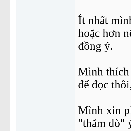
Ít nhất mìn
hoặc hơn n
đồng ý.
Mình thích 
để đọc thôi
Mình xin p
"thăm dò" ý