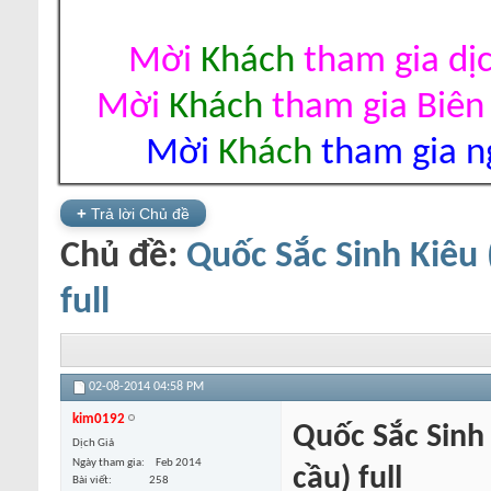
Mời
Khách
tham gia dị
Mời
Khách
tham gia Biên
Mời
Khách
tham gia ng
+
Trả lời Chủ đề
Chủ đề:
Quốc Sắc Sinh Kiêu
full
02-08-2014
04:58 PM
kim0192
Quốc Sắc Sinh
Dịch Giả
Ngày tham gia
Feb 2014
cầu) full
Bài viết
258