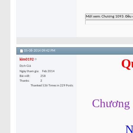
05-08-2014
09:42 PM
Q
kim0192
Dịch Giả
Ngày tham gia
Feb 2014
Bài viết
258
Thanks
2
Thanked 536 Times in 229 Posts
Chương 
N