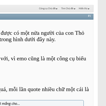
Công cụ Chủ đề
Tìm Chủ đề
Hiển thị
#1
ị được có một nửa người của con Thỏ
 trong hình dưới đây này.
 với, vì emo cũng là một công cụ biểu
uá, mỗi lần quote nhiều chữ một cái là
i mắng cho...