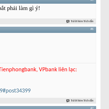
#5
ắt phải làm gì ý!
Trả lời kèm Trích dẫn
#6
 Tienphongbank, VPbank liên lạc:
99#post34399
Trả lời kèm Trích dẫn
#7