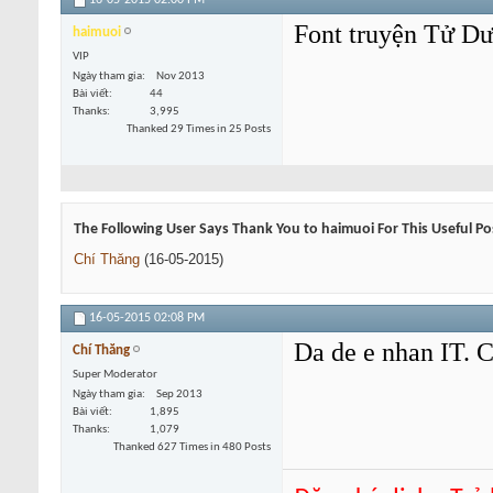
16-05-2015
02:00 PM
Font truyện Tử Dư
haimuoi
VIP
Ngày tham gia
Nov 2013
Bài viết
44
Thanks
3,995
Thanked 29 Times in 25 Posts
The Following User Says Thank You to haimuoi For This Useful Po
Chí Thăng
(16-05-2015)
16-05-2015
02:08 PM
Da de e nhan IT. 
Chí Thăng
Super Moderator
Ngày tham gia
Sep 2013
Bài viết
1,895
Thanks
1,079
Thanked 627 Times in 480 Posts