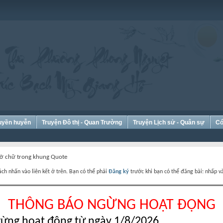
Huyền huyễn
Truyện Đô thị - Quan Trường
Truyện Lịch sử - Quân sự
Có
cỡ chữ trong khung Quote
ch nhấn vào liên kết ở trên. Bạn có thể phải
Đăng ký
trước khi bạn có thể đăng bài: nhấp và
THÔNG BÁO NGỪNG HOẠT ĐỘNG
ừng hoạt động từ ngày 1/8/2026.