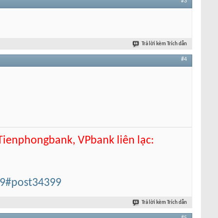
#3
Trả lời kèm Trích dẫn
#4
 Tienphongbank, VPbank liên lạc:
99#post34399
Trả lời kèm Trích dẫn