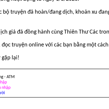
c bộ truyện đã hoàn/đang dịch, khoản xu đang c
dịch giả đã đồng hành cùng Thiên Thư Các tro
 đọc truyện online với các bạn bằng một cách
gặp lại!
ng - ATM
nhập
u nhập
ười