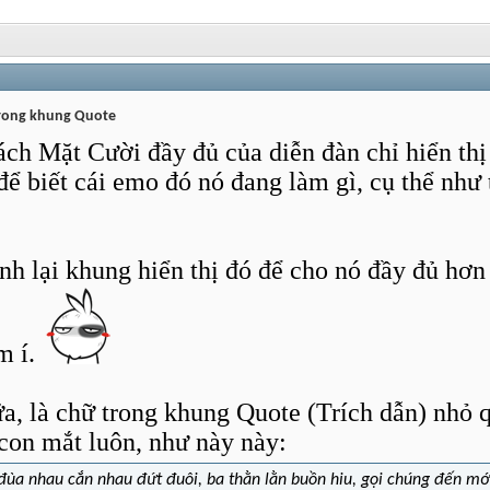
trong khung Quote
ch Mặt Cười đầy đủ của diễn đàn chỉ hiển th
ó để biết cái emo đó nó đang làm gì, cụ thể như
h lại khung hiển thị đó để cho nó đầy đủ hơn
m í.
, là chữ trong khung Quote (Trích dẫn) nhỏ q
 con mắt luôn, như này này:
 đùa nhau cắn nhau đứt đuôi, ba thằn lằn buồn hiu, gọi chúng đến mớ