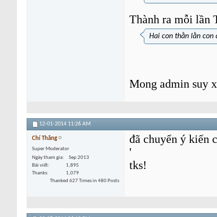
Thành ra mỗi lần T
Hai con thằn lằn con
Mong admin suy xé
12-01-2014
11:26 AM
đã chuyển ý kiến c
Chí Thăng
'
Super Moderator
Ngày tham gia
Sep 2013
tks!
Bài viết
1,895
Thanks
1,079
Thanked 627 Times in 480 Posts