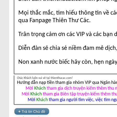
Mọi thắc mắc, tìm hiểu thông tin về cá
qua Fanpage Thiên Thư Các.
Trân trọng cảm ơn các VIP và các bạn 
Diễn đàn sẽ chia sẻ niềm đam mê dịch,
Non xanh nước biếc hãy còn, hẹn ngày 
Chúc Khách luôn vui vẻ tại thienthucac.com!
Hướng dẫn nạp tiền tham gia nhóm VIP qua Ngân hà
Mời
Khách
tham gia dịch truyện kiếm thêm thu 
Mời
Khách
tham gia Biên tập truyện kiếm thêm th
Mời
Khách
tham gia người tìm việc, việc tìm ng
+
Trả lời Chủ đề