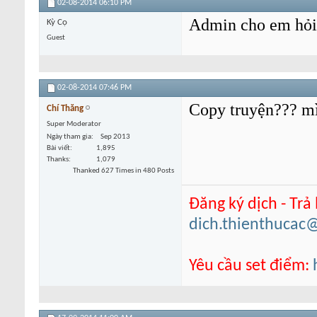
02-08-2014
06:10 PM
Admin cho em hỏi 
Kỳ Cọ
Guest
02-08-2014
07:46 PM
Copy truyện??? mì
Chí Thăng
Super Moderator
Ngày tham gia
Sep 2013
Bài viết
1,895
Thanks
1,079
Thanked 627 Times in 480 Posts
Đăng ký dịch - Trả
dich.thienthucac
Yêu cầu set điểm: