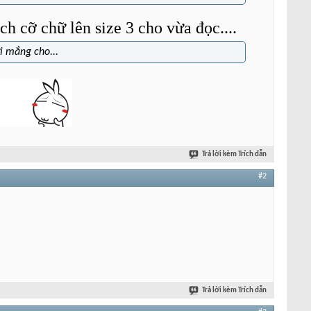
ch cỡ chữ lên size 3 cho vừa đọc....
i mắng cho...
Trả lời kèm Trích dẫn
#2
Trả lời kèm Trích dẫn