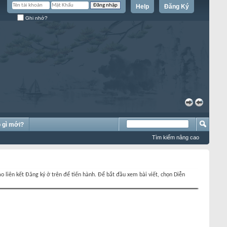
Help
Đăng Ký
Ghi nhớ?
»
«
 gì mới?
Tìm kiếm nâng cao
o liên kết Đăng ký ở trên để tiến hành. Để bắt đầu xem bài viết, chọn Diễn