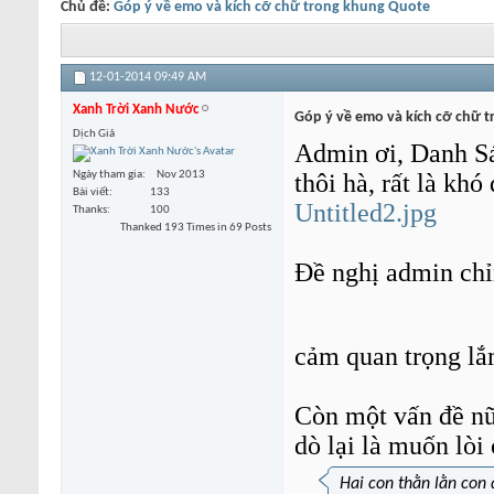
Chủ đề:
Góp ý về emo và kích cỡ chữ trong khung Quote
12-01-2014
09:49 AM
Xanh Trời Xanh Nước
Góp ý về emo và kích cỡ chữ 
Dịch Giả
Admin ơi, Danh Sá
thôi hà, rất là kh
Ngày tham gia
Nov 2013
Bài viết
133
Untitled2.jpg
Thanks
100
Thanked 193 Times in 69 Posts
Đề nghị admin chỉn
cảm quan trọng lắ
Còn một vấn đề nữa
dò lại là muốn lòi
Hai con thằn lằn con