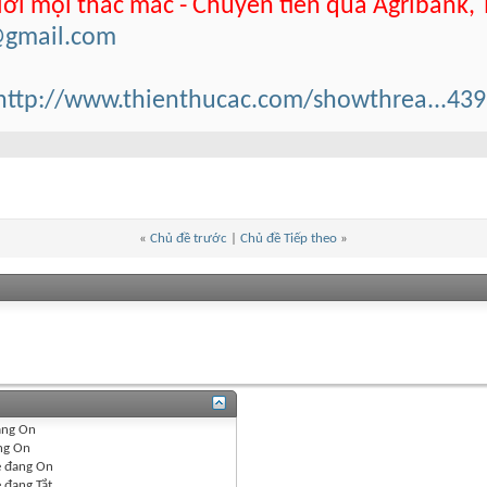
 lời mọi thắc mắc - Chuyển tiền qua Agribank,
@gmail.com
http://www.thienthucac.com/showthrea...43
«
Chủ đề trước
|
Chủ đề Tiếp theo
»
ang
On
ng
On
 đang
On
e đang
Tắt