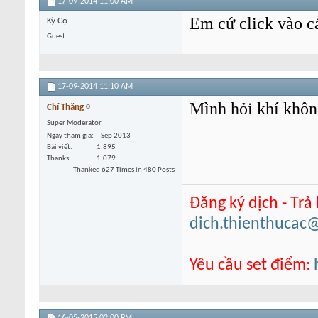
17-09-2014
11:00 AM
Em cứ click vào cá
Kỳ Cọ
Guest
17-09-2014
11:10 AM
Mình hỏi khí khôn
Chí Thăng
Super Moderator
Ngày tham gia
Sep 2013
Bài viết
1,895
Thanks
1,079
Thanked 627 Times in 480 Posts
Đăng ký dịch - Trả
dich.thienthucac
Yêu cầu set điểm: