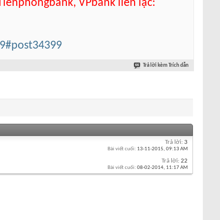
 Tienphongbank, VPbank liên lạc:
99#post34399
Trả lời kèm Trích dẫn
Trả lời:
3
Bài viết cuối:
13-11-2015,
09:13 AM
Trả lời:
22
Bài viết cuối:
08-02-2014,
11:17 AM