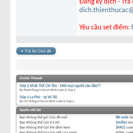
Đăng ký dịch - Trả
dich.thienthucac
Yêu cầu set điểm:
+
Trả lời Chủ đề
Similar Threads
Góp ý Nhất Thế Chi Tôn - Mời mọi người vào đây!!!
By ThanhTùng in forum Bình Luận & Góp ý
Góp ý La Phù - tg Vô Tội
By Chí Thăng in forum Bình Luận & Góp ý
Quyền viết bài
Bạn
Không thể
gửi Chủ đề mới
BB code
đ
Bạn
Không thể
Gửi trả lời
Smilies
đa
Bạn
Không thể
Gửi file đính kèm
[IMG]
code
Bạn
Không thể
Sửa bài viết của mình
HTML cod