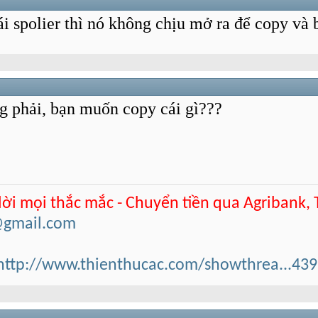
i spolier thì nó không chịu mở ra để copy và b
g phải, bạn muốn copy cái gì???
 lời mọi thắc mắc - Chuyển tiền qua Agribank,
@gmail.com
http://www.thienthucac.com/showthrea...43