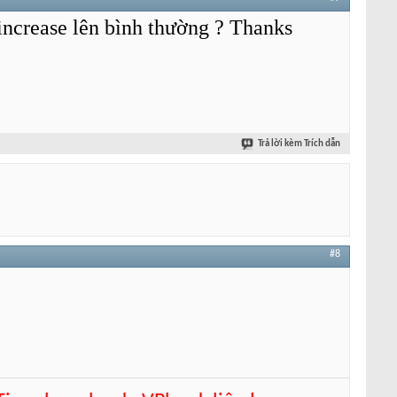
increase lên bình thường ? Thanks
Trả lời kèm Trích dẫn
#8