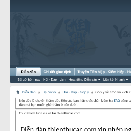
Diễn đàn
Chi tiết giao dịch
Truyện Tiên hiệp - Kiếm hiệp - 
Bài gửi hôm nay
Hỏi - Đáp
Lịch
Hoạt động Diễn đàn
Liên kết Nhanh
Diễn đàn
Đại Sảnh
Hỏi - Đáp - Góp ý
Góp ý về emo và kích 
Nếu đây là chuyến thăm đầu tiên của bạn, hãy chắc chắn kiểm tra
FAQ
bằng cá
đàn mà bạn muốn ghé thăm ở bên dưới.
Chúc Khách luôn vui vẻ tại thienthucac.com!
Diễn đàn thienthucac.com xin phép ng