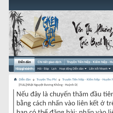
Diễn đàn
Chi tiết giao dịch
Truyện Tiên hiệp - Kiếm hiệp - 
Bài gửi hôm nay
Có gì mới?
Hỏi - Đáp
Lịch
Hoạt động Diễn đàn
Liên kết Nhanh
Diễn đàn
Truyện Thu Phí
Truyện Tiên hiệp - Kiếm hiệp - Huyền
[FULL]Nhật Nguyệt Đương Không - Huỳnh Dị
Nếu đây là chuyến thăm đầu tiên
bằng cách nhấn vào liên kết ở tr
bạn có thể đăng bài: nhấp vào li