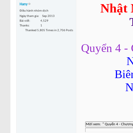
Nhật 
Hany
Điều hành nhóm dịch
Ngày tham gia
Sep 2013
Bài viết
4,529
Thanks
1
Thanked 5,805 Times in 2,706 Posts
Quyển 4 - 
N
Biê
N