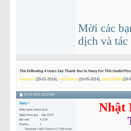
Mời các bạ
dịch và tá
The Following 4 Users Say Thank You to Hany For This Useful Pos
haimuoi
(29-01-2014),
one7piece
(10-05-2014),
qnh123456
(29-0
13-01-2014
12:52 AM
Nhật 
Hany
Điều hành nhóm dịch
Ngày tham gia
Sep 2013
Bài viết
4,529
Thanks
1
Thanked 5,805 Times in 2,706 Posts