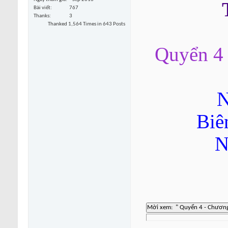
Bài viết
767
Thanks
3
Thanked 1,564 Times in 643 Posts
Quyển 4 
N
Biê
N