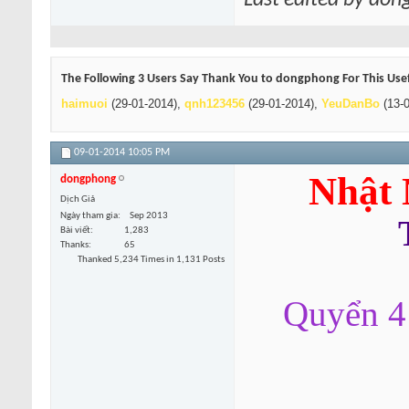
Last edited by do
The Following 3 Users Say Thank You to dongphong For This Usef
haimuoi
(29-01-2014),
qnh123456
(29-01-2014),
YeuDanBo
(13-0
09-01-2014
10:05 PM
Nhật 
dongphong
Dịch Giả
Ngày tham gia
Sep 2013
Bài viết
1,283
Thanks
65
Thanked 5,234 Times in 1,131 Posts
Quyển 4 