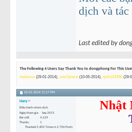
dịch và tá
Last edited by do
The Following 4 Users Say Thank You to dongphong For This Usef
haimuoi
(29-01-2014),
one7piece
(10-05-2014),
qnh123456
(29-0
10-01-2014
11:17 PM
Nhật 
Hany
Điều hành nhóm dịch
Ngày tham gia
Sep 2013
Bài viết
4,529
Thanks
1
Thanked 5,805 Times in 2,706 Posts