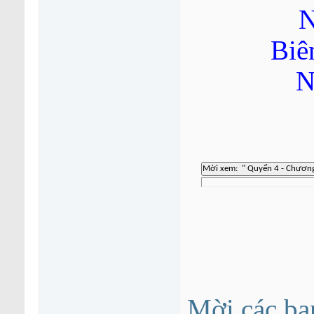
N
Biê
N
Mời các bạ