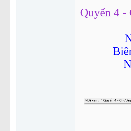
Quyển 4 - 
N
Biê
N