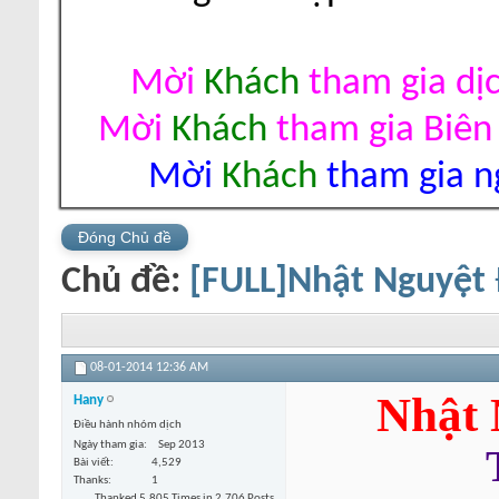
Mời
Khách
tham gia dị
Mời
Khách
tham gia Biên
Mời
Khách
tham gia ng
Đóng Chủ đề
Chủ đề:
[FULL]Nhật Nguyệt
08-01-2014
12:36 AM
Nhật 
Hany
Điều hành nhóm dịch
Ngày tham gia
Sep 2013
Bài viết
4,529
Thanks
1
Thanked 5,805 Times in 2,706 Posts