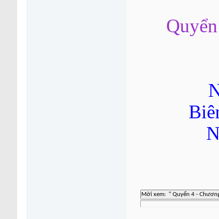
Quyển 
N
Biê
N