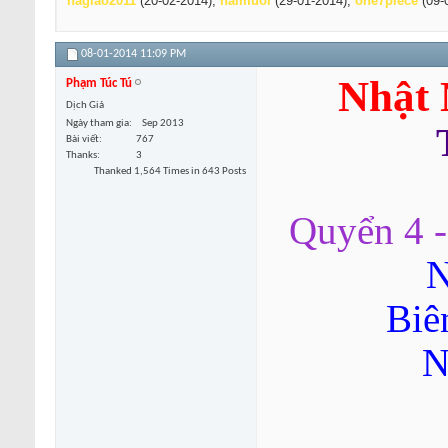
hagiao2011
(20-02-2014),
haimuoi
(29-01-2014),
one7piece
(09-
08-01-2014
11:09 PM
Nhật 
Phạm Túc Tú
Dịch Giả
Ngày tham gia
Sep 2013
Bài viết
767
Thanks
3
Thanked 1,564 Times in 643 Posts
Quyển 4 
N
Biê
N