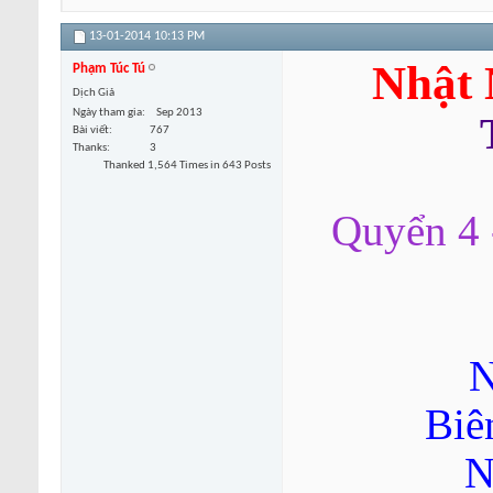
13-01-2014
10:13 PM
Nhật 
Phạm Túc Tú
Dịch Giả
Ngày tham gia
Sep 2013
Bài viết
767
Thanks
3
Thanked 1,564 Times in 643 Posts
Quyển 4 
N
Biê
N