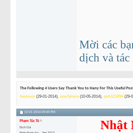
Mời các bạ
dịch và tá
The Following 4 Users Say Thank You to Hany For This Useful Pos
haimuoi
(29-01-2014),
one7piece
(10-05-2014),
qnh123456
(29-0
13-01-2014
09:49 PM
Nhật 
Phạm Túc Tú
Dịch Giả
Ngày tham gia
Sep 2013