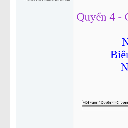
Quyển 4 - 
N
Biê
N