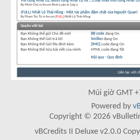
Vui cùng Nhất Lộ, Buồn cùng Nhất Lộ và ....Chảy máu mũi cùng Nhất Lộ
By Minh Chủ in forum Bình Luận & Góp ý
(FULL) Nhất Lộ Thải Hồng - Một tác phẩm đậm chất của Nguyệt Quan!
By Phạm Túc Tú in forum [
FULL
] Nhất Lộ Thải Hồng
Quyền viết bài
Bạn
Không thể
gửi Chủ đề mới
BB code
đang
On
Bạn
Không thể
Gửi trả lời
Smilies
đang
On
Bạn
Không thể
Gửi file đính kèm
[IMG]
code đang
On
Bạn
Không thể
Sửa bài viết của mình
HTML code đang
Tắt
Nội quy - Quy định
Liên lạc với 
Múi giờ GMT +7
Powered by
vB
Copyright © 2026 vBulletin 
vBCredits II Deluxe v2.0.0 Co