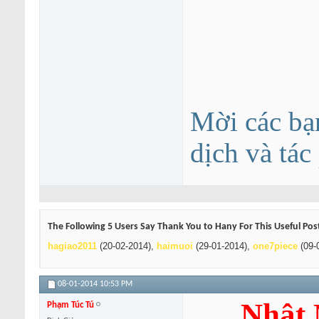
Mời các bạ
dịch và tá
The Following 5 Users Say Thank You to Hany For This Useful Pos
hagiao2011
(20-02-2014),
haimuoi
(29-01-2014),
one7piece
(09-
08-01-2014
10:53 PM
Nhật 
Phạm Túc Tú