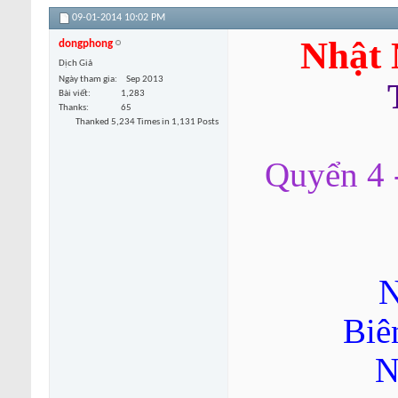
09-01-2014
10:02 PM
Nhật 
dongphong
Dịch Giả
Ngày tham gia
Sep 2013
Bài viết
1,283
Thanks
65
Thanked 5,234 Times in 1,131 Posts
Quyển 4 
N
Biê
N