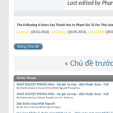
Last edited by Phạ
The Following 4 Users Say Thank You to Phạm Túc Tú For This Use
haimuoi
(29-01-2014),
one7piece
(10-05-2014),
qnh123456
(29-0
Đóng Chủ đề
«
Chủ đề trướ
Similar Threads
NHẬT NGUYỆT PHONG HOA - tác giả: Sa mạc - dịch thuật: Koco - Full
By thanhcohoLa in forum [
FULL
]Nhật Nguyệt Phong Hoa
NHẬT NGUYỆT PHONG HOA - tác giả: Sa mạc - dịch thuật: Koco - Full
By thanhcohoLa in forum Truyện Lịch sử - Quân sự
Dạo bước cùng Nhật Nguyệt
By Hư Trúc in forum Bình Luận & Góp ý