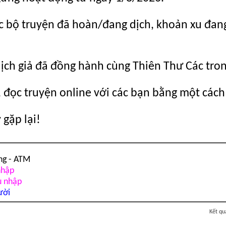
c bộ truyện đã hoàn/đang dịch, khoản xu đang c
dịch giả đã đồng hành cùng Thiên Thư Các tro
 đọc truyện online với các bạn bằng một cách
gặp lại!
ng - ATM
nhập
u nhập
ười
Kết qu