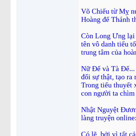
Võ Chiếu từ Mỵ nư
Hoàng đế Thánh th
Còn Long Ưng lại 
tên vô danh tiểu t
trung tâm của hoàn
Nữ Đế và Tà Đế...
đổi sự thật, tạo ra
Trong tiểu thuyết 
con người ta chìm 
Nhật Nguyệt Đương
làng truyện online
Có lẽ, bởi vì tất 