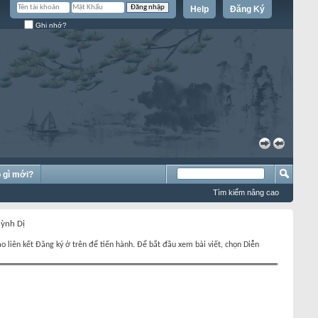
Help
Đăng Ký
Ghi nhớ?
»
«
 gì mới?
Tìm kiếm nâng cao
uỳnh Dị
o liên kết Đăng ký ở trên để tiến hành. Để bắt đầu xem bài viết, chọn Diễn