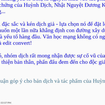
chứng của Huỳnh Dịch, Nhật Nguyệt Đương Kh
...
 đặc sắc và kén dịch giả - lựa chọn nó để đặt 
uốn một lần nữa khẳng định con đường xây dự
à yếu tố hàng đầu. Văn học mạng không có nghĩ
 edit convert!
, nhóm dịch rất mong nhận được sự cổ vũ của 
 thiện bản thân, phấn đấu đem đến cho độc giả
luận góp ý cho bản dịch và tác phẩm của Huỳ
t
03:07 PM
.