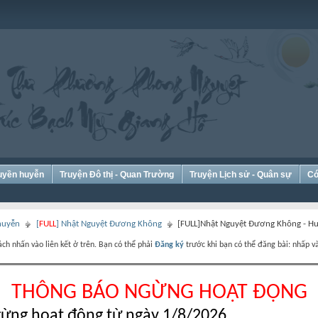
Huyền huyễn
Truyện Đô thị - Quan Trường
Truyện Lịch sử - Quân sự
Có
 huyễn
[
FULL
] Nhật Nguyệt Đương Không
[FULL]Nhật Nguyệt Đương Không - H
ch nhấn vào liên kết ở trên. Bạn có thể phải
Đăng ký
trước khi bạn có thể đăng bài: nhấp và
THÔNG BÁO NGỪNG HOẠT ĐỘNG
ừng hoạt động từ ngày 1/8/2026.