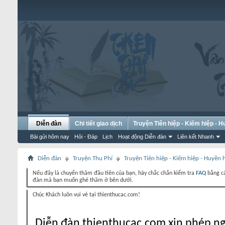
Diễn đàn
Chi tiết giao dịch
Truyện Tiên hiệp - Kiếm hiệp - 
Bài gửi hôm nay
Hỏi - Đáp
Lịch
Hoạt động Diễn đàn
Liên kết Nhanh
Diễn đàn
Truyện Thu Phí
Truyện Tiên hiệp - Kiếm hiệp - Huyền
Nếu đây là chuyến thăm đầu tiên của bạn, hãy chắc chắn kiểm tra
FAQ
bằng cá
đàn mà bạn muốn ghé thăm ở bên dưới.
Chúc Khách luôn vui vẻ tại thienthucac.com!
Diễn đàn thienthucac.com xin phép ng