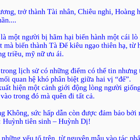
ơng, trở thành Tài nhân, Chiêu nghi, Hoàng 
ần....
là một người bị hãm hại biến hành một cái lò
ốt mà biến thành Tà Đế kiêu ngạo thiên hạ, từ 
g triều, mỹ nữ ưu ái.
 trong lịch sử có những điểm có thể tin nhưng
 mối quan hệ khó phân biệt giữa hai vị “đế”.
xuất hiện một cảnh giới động lòng người giốn
vào trong đó mà quên đi tất cả.
 Không, sức hấp dẫn còn được đảm bảo bởi mộ
: Huỳnh tiên sinh – Huỳnh Dị!
cả những yếu tố trên, từ nguyên mẫu vào tác ph