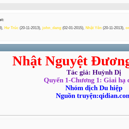
st:
3),
Hư Trúc
(20-11-2013),
john_dang
(02-01-2015),
Nhật Yên
(20-11-2013),
o
Nhật Nguyệt Đươn
Tác giả: Huỳnh Dị
Quyển 1-Chương 1: Giai hạ c
Nhóm dịch Du hiệp
Nguồn truyện:qidian.co