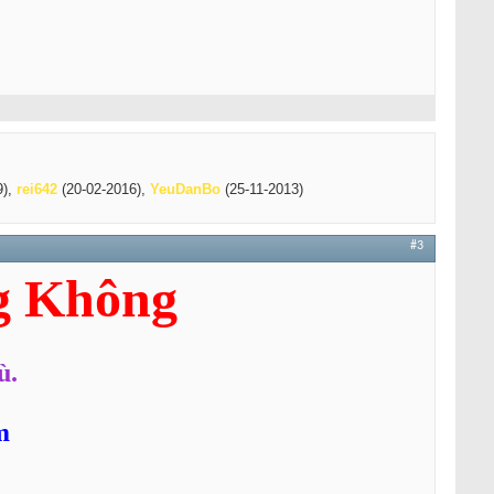
9),
rei642
(20-02-2016),
YeuDanBo
(25-11-2013)
#3
g Không
ù.
m