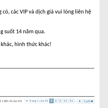
ó, các VIP và dịch giả vui lòng liên hệ
ng suốt 14 năm qua.
 khác, hình thức khác!
Trang 1 của 56
1
2
3
11
51
...
ả 1 đến 10 của 555
Cuối