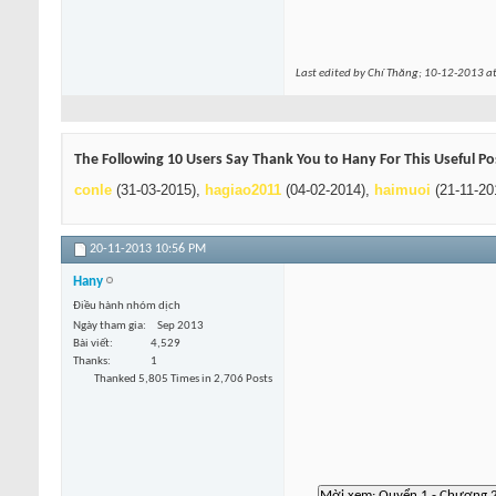
Last edited by Chí Thăng; 10-12-2013 a
The Following 10 Users Say Thank You to Hany For This Useful Po
conle
(31-03-2015),
hagiao2011
(04-02-2014),
haimuoi
(21-11-20
20-11-2013
10:56 PM
Hany
Điều hành nhóm dịch
Ngày tham gia
Sep 2013
Bài viết
4,529
Thanks
1
Thanked 5,805 Times in 2,706 Posts