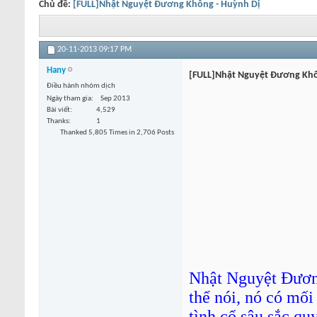
Chủ đề:
[FULL]Nhật Nguyệt Đương Không - Huỳnh Dị
20-11-2013
09:17 PM
Hany
[FULL]Nhật Nguyệt Đương Khô
Điều hành nhóm dịch
Ngày tham gia
Sep 2013
Bài viết
4,529
Thanks
1
Thanked 5,805 Times in 2,706 Posts
Nhật Nguyệt Đương 
thể nói, nó có mối
tình cổ sâu sắc qu