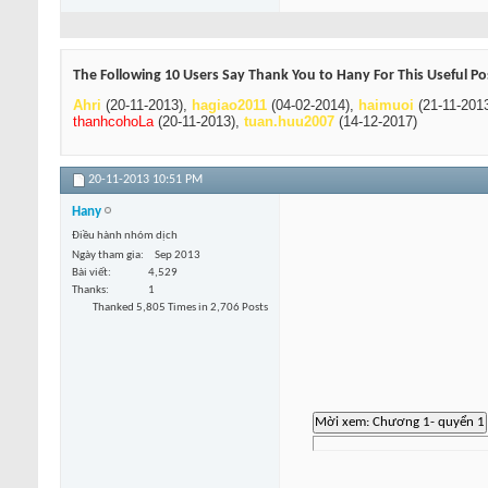
The Following 10 Users Say Thank You to Hany For This Useful Po
Ahri
(20-11-2013),
hagiao2011
(04-02-2014),
haimuoi
(21-11-201
thanhcohoLa
(20-11-2013),
tuan.huu2007
(14-12-2017)
20-11-2013
10:51 PM
Hany
Điều hành nhóm dịch
Ngày tham gia
Sep 2013
Bài viết
4,529
Thanks
1
Thanked 5,805 Times in 2,706 Posts