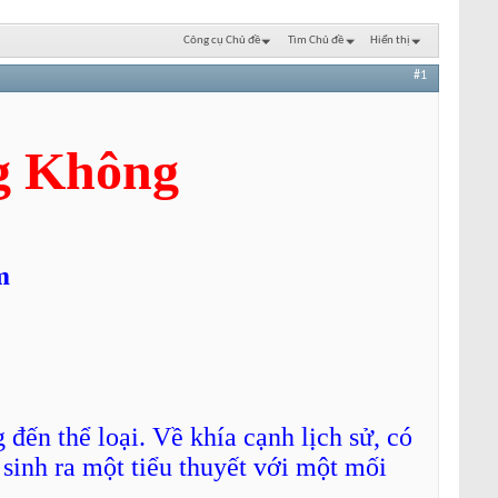
Công cụ Chủ đề
Tìm Chủ đề
Hiển thị
#1
g Không
m
đến thể loại. Về khía cạnh lịch sử, có
sinh ra một tiểu thuyết với một mối