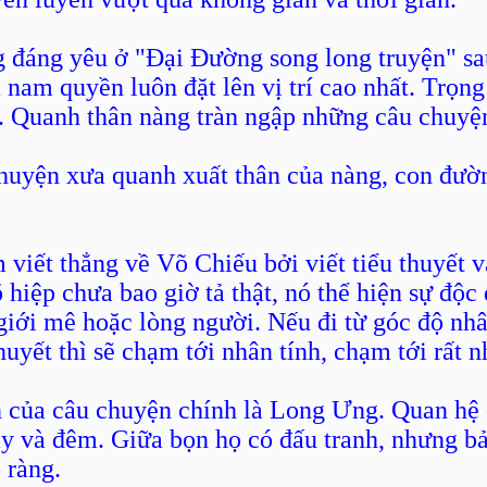
đáng yêu ở "Đại Đường song long truyện" sa
 nam quyền luôn đặt lên vị trí cao nhất. Trọn
. Quanh thân nàng tràn ngập những câu chuyệ
chuyện xưa quanh xuất thân của nàng, con đườ
viết thẳng về Võ Chiếu bởi viết tiểu thuyết v
õ hiệp chưa bao giờ tả thật, nó thể hiện sự độc
giới mê hoặc lòng người. Nếu đi từ góc độ nh
huyết thì sẽ chạm tới nhân tính, chạm tới rất n
iển của câu chuyện chính là Long Ưng. Quan h
y và đêm. Giữa bọn họ có đấu tranh, nhưng bản
 ràng.