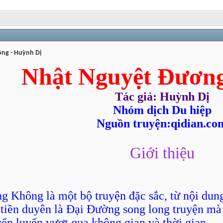
ng - Huỳnh Dị
Nhật Nguyệt Đươn
Tác giả: Huỳnh Dị
Nhóm dịch Du hiệp
Nguồn truyện:qidian.co
Giới thiệu
Không là một bộ truyện đặc sắc, từ nội dung 
 tiền duyên là Đại Đường song long truyện mà 
yến luyến vượt qua không gian và thời gian.