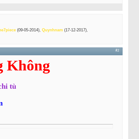
ne7piece
(09-05-2014),
Quynhnam
(17-12-2017),
#2
g Không
hi tù
m