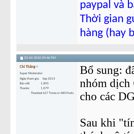
paypal và 
Thời gian g
hàng (hay 
03-04-2016
09:46 PM
Bổ sung: đ
Chí Thăng
Super Moderator
nhóm dịch G
Ngày tham gia
Sep 2013
Bài viết
1,895
Thanks
1,079
cho các DG
Thanked 627 Times in 480 Posts
Sau khi "tí