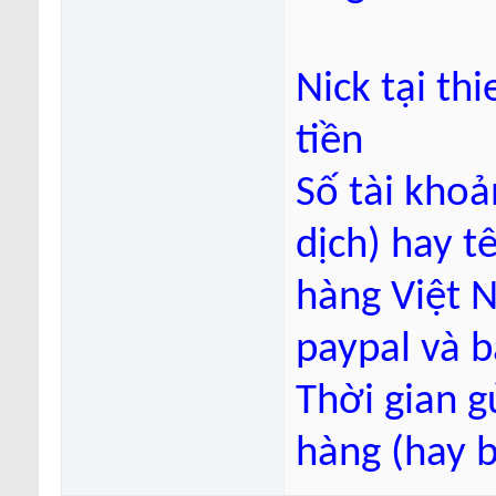
Nick tại t
tiền
Số tài khoả
dịch) hay t
hàng Việt 
paypal và 
Thời gian g
hàng (hay 