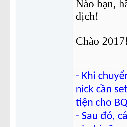
Nào bạn, hã
dịch!
Chào 2017
- Khi chuyể
nick cần se
tiện cho BQ
- Sau đó, c