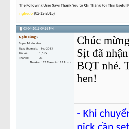
The Following User Says Thank You to Chí Thăng For This Useful 
nghedo
(02-12-2015)
03-04-2016
09:16 PM
Chúc mừng 
Ngân Hàng
Super Moderator
Sịt đã nhậ
Ngày tham gia
Sep 2013
Bài viết
1,655
Thanks
31
BQT nhé. Ti
Thanked 173 Times in 158 Posts
hen!
- Khi chuyể
nick cần se