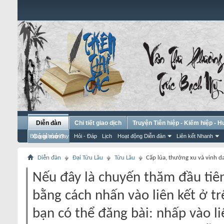
Diễn đàn
Chi tiết giao dịch
Truyện Tiên hiệp - Kiếm hiệp - 
Bài gửi hôm nay
Có gì mới?
Hỏi - Đáp
Lịch
Hoạt động Diễn đàn
Liên kết Nhanh
Diễn đàn
Đại Tửu Lâu
Tửu Lâu
Cấp lúa, thưởng xu và vinh d
Nếu đây là chuyến thăm đầu tiên
bằng cách nhấn vào liên kết ở tr
bạn có thể đăng bài: nhấp vào li