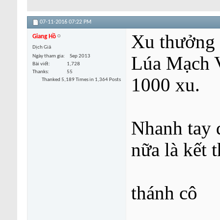
07-11-2016
07:22 PM
Xu thưởng 
Giang Hồ
Dịch Giả
Lúa Mạch V
Ngày tham gia
Sep 2013
Bài viết
1,728
Thanks
55
1000 xu.
Thanked 5,189 Times in 1,364 Posts
Nhanh tay d
nữa là kết 
thánh cô