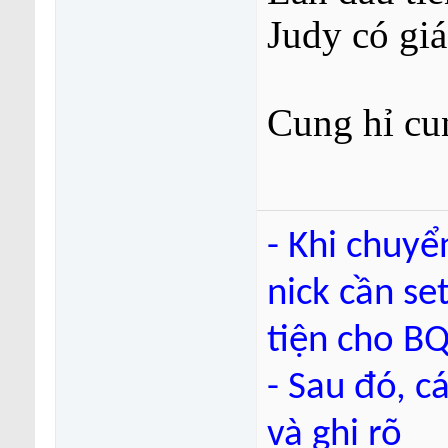
Judy có giá
Cung hỉ cu
- Khi chuyể
nick cần se
tiện cho BQ
- Sau đó, c
và ghi rõ