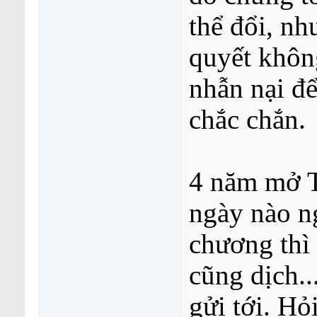
thể đổi, nh
quyết khôn
nhẫn nại để
chắc chắn.
4 năm mở T
ngày nào n
chương thì 
cũng dịch..
gửi tới. H