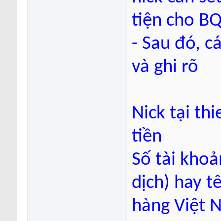
tiện cho BQ
- Sau đó, c
và ghi rõ
Nick tại t
tiền
Số tài khoả
dịch) hay t
hàng Việt 