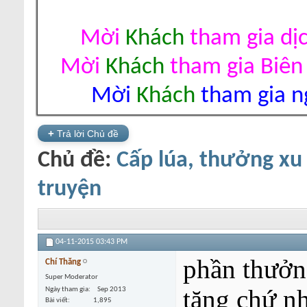
Mời
Khách
tham gia dị
Mời
Khách
tham gia Biên
Mời
Khách
tham gia ng
+
Trả lời Chủ đề
Chủ đề:
Cấp lúa, thưởng xu 
truyện
04-11-2015
03:43 PM
phần thưởn
Chí Thăng
Super Moderator
tặng chứ n
Ngày tham gia
Sep 2013
Bài viết
1,895