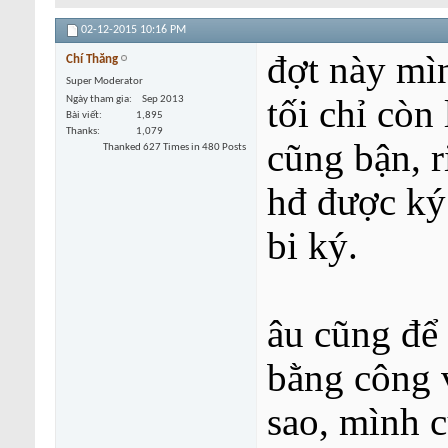
02-12-2015
10:16 PM
đợt này mì
Chí Thăng
Super Moderator
tối chỉ còn
Ngày tham gia
Sep 2013
Bài viết
1,895
Thanks
1,079
cũng bận, r
Thanked 627 Times in 480 Posts
hđ được ký 
bi ký.
âu cũng để 
bằng công 
sao, mình 