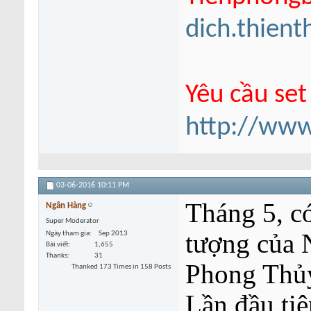
dich.thien
Yêu cầu set
http://www
03-06-2016
10:11 PM
Tháng 5, c
Ngân Hàng
Super Moderator
tượng của 
Ngày tham gia
Sep 2013
Bài viết
1,655
Thanks
31
Phong Thủy
Thanked 173 Times in 158 Posts
Lần đầu ti