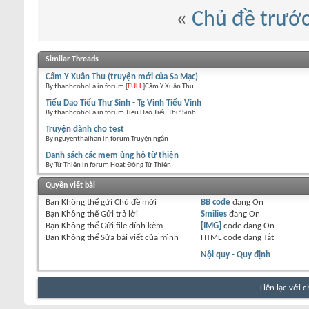
«
Chủ đề trướ
Similar Threads
Cẩm Y Xuân Thu (truyện mới của Sa Mạc)
By thanhcohoLa in forum [
FULL
]Cẩm Y Xuân Thu
Tiểu Dao Tiểu Thư Sinh - Tg Vinh Tiểu Vinh
By thanhcohoLa in forum Tiêu Dao Tiểu Thư Sinh
Truyện dành cho test
By nguyenthaihan in forum Truyện ngắn
Danh sách các mem ủng hộ từ thiện
By Từ Thiện in forum Hoạt Động Từ Thiện
Quyền viết bài
Bạn
Không thể
gửi Chủ đề mới
BB code
đang
On
Bạn
Không thể
Gửi trả lời
Smilies
đang
On
Bạn
Không thể
Gửi file đính kèm
[IMG]
code đang
On
Bạn
Không thể
Sửa bài viết của mình
HTML code đang
Tắt
Nội quy - Quy định
Liên lạc với 