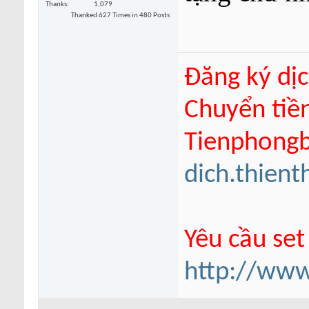
Thanks
1,079
Thanked 627 Times in 480 Posts
Đăng ký dịc
Chuyển tiề
Tienphongba
dich.thien
Yêu cầu set
http://www