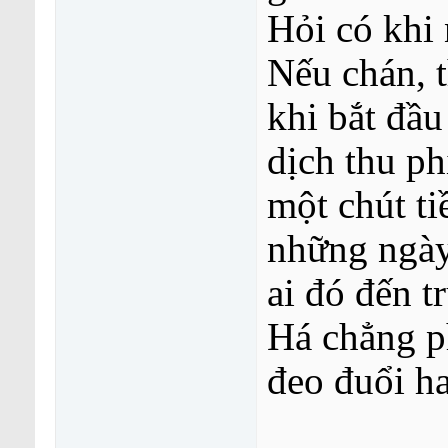
Hỏi có khi
Nếu chán, t
khi bắt đầu
dịch thu ph
một chút ti
những ngày
ai đó đến t
Há chẳng ph
đeo đuổi h