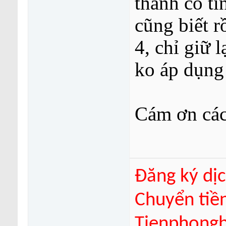
thánh cô tí
cũng biết r
4, chỉ giữ
ko áp dụng
Cám ơn các
Đăng ký dịc
Chuyển tiề
Tienphongba