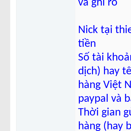
và ghi rõ
Nick tại t
tiền
Số tài khoả
dịch) hay t
hàng Việt 
paypal và 
Thời gian g
hàng (hay 