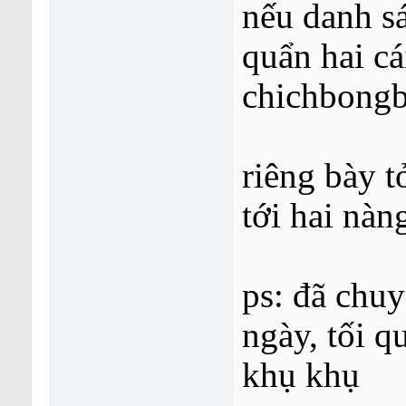
nếu danh s
quẩn hai c
chichbong
riêng bày t
tới hai nàn
ps: đã chu
ngày, tối q
khụ khụ