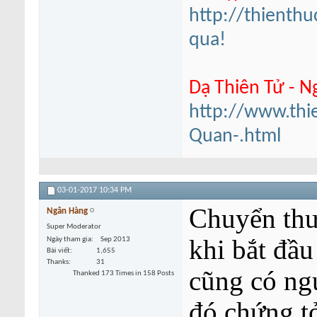
http://thienth
qua!
Dạ Thiên Tử - N
http://www.thi
Quan-.html
03-01-2017
10:34 PM
Chuyển thư
Ngân Hàng
Super Moderator
khi bắt đầu
Ngày tham gia
Sep 2013
Bài viết
1,655
Thanks
31
cũng có ng
Thanked 173 Times in 158 Posts
đó chứng t