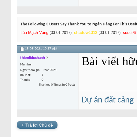
The Following 3 Users Say Thank You to Ngân Hàng For This Usefu
Lúa Mạch Vàng
(03-01-2017),
shadow1312
(03-01-2017),
susu96
15-03-2021
10:57 AM
Bài viết hữ
thienlidochanh
Member
Ngày tham gia
Mar 2021
Bài viết
1
Thanks
0
Thanked 0 Times in 0 Posts
Dự án đất cảng
+
Trả lời Chủ đề