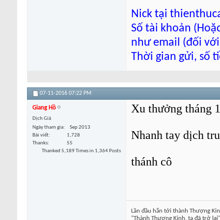
Nick tại thienthu
Số tài khoản (Hoặc
như email (đối với
Thời gian gửi, số 
07-11-2016
07:22 PM
Xu thưởng tháng 1
Giang Hồ
Dịch Giả
Ngày tham gia
Sep 2013
Nhanh tay dịch tru
Bài viết
1,728
Thanks
55
Thanked 5,189 Times in 1,364 Posts
thánh cô
Lần đầu hắn tới thành Thượng Kin
"Thành Thượng Kinh, ta đã trở lại"