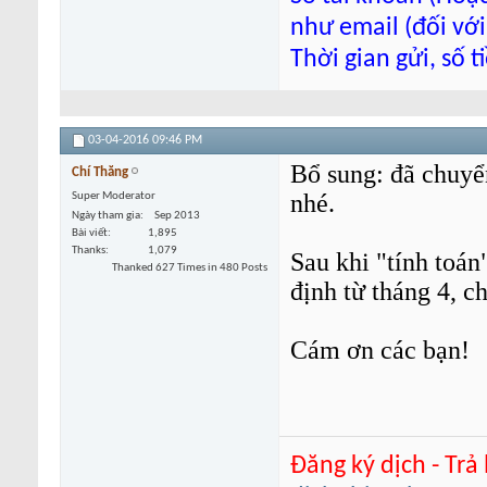
như email (đối với
Thời gian gửi, số 
03-04-2016
09:46 PM
Bổ sung: đã chuyể
Chí Thăng
nhé.
Super Moderator
Ngày tham gia
Sep 2013
Bài viết
1,895
Thanks
1,079
Sau khi "tính toán
Thanked 627 Times in 480 Posts
định từ tháng 4, 
Cám ơn các bạn!
Đăng ký dịch - Trả