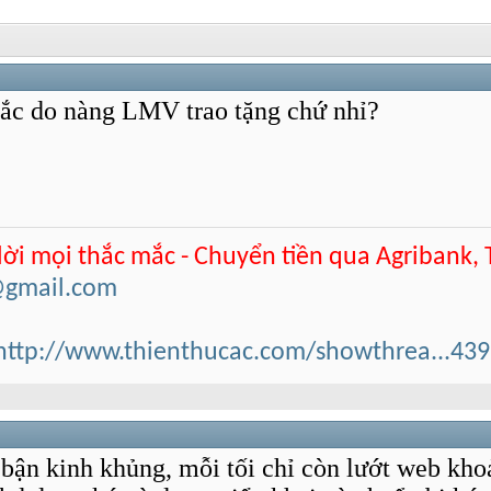
ắc do nàng LMV trao tặng chứ nhỉ?
 lời mọi thắc mắc - Chuyển tiền qua Agribank,
@gmail.com
http://www.thienthucac.com/showthrea...43
bận kinh khủng, mỗi tối chỉ còn lướt web khoả