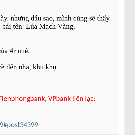
này. nhưng dẫu sao, mình cũng sẽ thấy
i cái tên: Lúa Mạch Vàng,
của 4r nhé.
về đến nha, khụ khụ
 Tienphongbank, VPbank liên lạc:
99#post34399