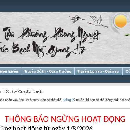
Huyền huyễn
Truyện Đô thị - Quan Trường
Truyện Lịch sử - Quân sự
Có
anh Bàn tay Vàng dịch truyện
ch nhấn vào liên kết ở trên. Bạn có thể phải
Đăng ký
trước khi bạn có thể đăng bài: nhấp và
THÔNG BÁO NGỪNG HOẠT ĐỘNG
ừng hoạt động từ ngày 1/8/2026.