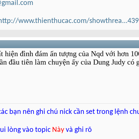
@gmail.com
http://www.thienthucac.com/showthrea...43
ất hiện đình đám ấn tượng của Nqd với hơn 1
ần đầu tiên làm chuyện ấy của Dung Judy có gi
 các bạn nên ghi chú nick cần set trong lệnh ch
vui lòng vào topic
Này
và ghi rõ