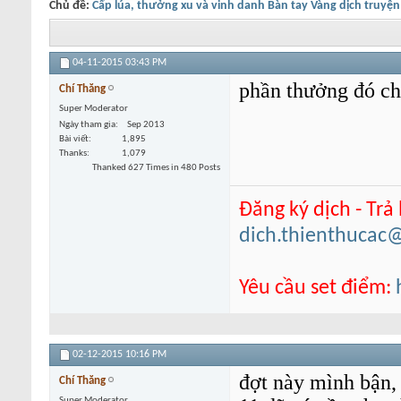
Chủ đề:
Cấp lúa, thưởng xu và vinh danh Bàn tay Vàng dịch truyện
04-11-2015
03:43 PM
phần thưởng đó ch
Chí Thăng
Super Moderator
Ngày tham gia
Sep 2013
Bài viết
1,895
Thanks
1,079
Thanked 627 Times in 480 Posts
Đăng ký dịch - Trả
dich.thienthucac
Yêu cầu set điểm:
02-12-2015
10:16 PM
đợt này mình bận, 
Chí Thăng
Super Moderator