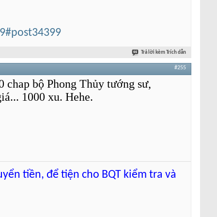
99#post34399
Trả lời kèm Trích dẫn
#255
00 chap bộ Phong Thủy tướng sư,
á... 1000 xu. Hehe.
uyển tiền, để tiện cho BQT kiểm tra và