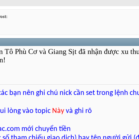
Post:
 Tô Phù Cơ và Giang Sịt đã nhận được xu thư
n!
 các bạn nên ghi chú nick cần set trong lệnh ch
vui lòng vào topic
Này
và ghi rõ
cac.com mới chuyển tiền
 số tham chiếu giao dịch) hay tên người gửi (