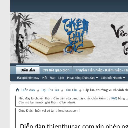
Diễn đàn
Chi tiết giao dịch
Truyện Tiên hiệp - Kiếm hiệp - 
Bài gửi hôm nay
Hỏi - Đáp
Lịch
Hoạt động Diễn đàn
Liên kết Nhanh
Diễn đàn
Đại Tửu Lâu
Tửu Lâu
Cấp lúa, thưởng xu và vinh d
Nếu đây là chuyến thăm đầu tiên của bạn, hãy chắc chắn kiểm tra
FAQ
bằng cá
đàn mà bạn muốn ghé thăm ở bên dưới.
Chúc Khách luôn vui vẻ tại thienthucac.com!
Diễn đàn thienthucac.com xin phép ng