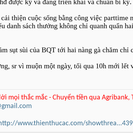
hđ được ký và đang triển khai và chuẩn bi ký.
cải thiện cuộc sống bằng công việc parttime 
ếu danh sách thưởng không chỉ quanh quẩn ha
cảm sụt sùi của BQT tới hai nàng gà chăm chỉ 
ng, sr vì muộn một ngày, tối qua 10h mới lết 
 lời mọi thắc mắc - Chuyển tiền qua Agribank,
@gmail.com
http://www.thienthucac.com/showthrea...43