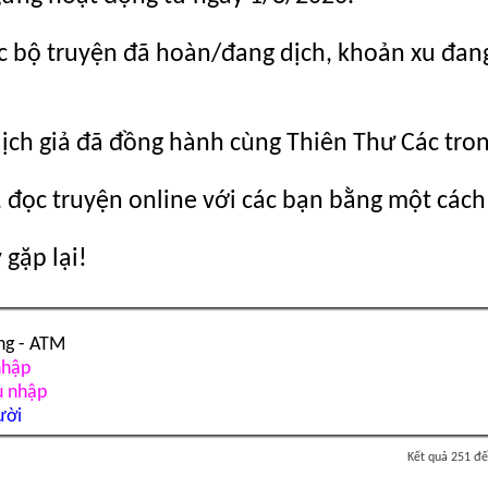
c bộ truyện đã hoàn/đang dịch, khoản xu đang c
dịch giả đã đồng hành cùng Thiên Thư Các tro
 đọc truyện online với các bạn bằng một cách
gặp lại!
ng - ATM
nhập
u nhập
ười
Kết quả 251 đế