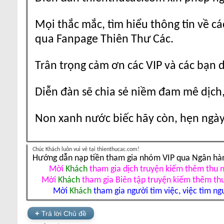
Mọi thắc mắc, tìm hiểu thông tin về cá
qua Fanpage Thiên Thư Các.
Trân trọng cảm ơn các VIP và các bạn 
Diễn đàn sẽ chia sẻ niềm đam mê dịch,
Non xanh nước biếc hãy còn, hẹn ngày 
Chúc Khách luôn vui vẻ tại thienthucac.com!
Hướng dẫn nạp tiền tham gia nhóm VIP qua Ngân hà
Mời
Khách
tham gia dịch truyện kiếm thêm thu 
Mời
Khách
tham gia Biên tập truyện kiếm thêm th
Mời
Khách
tham gia người tìm việc, việc tìm ng
+
Trả lời Chủ đề