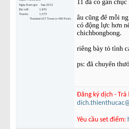
11 đã có gần chục 
Ngày tham gia
Sep 2013
Bài viết
1,895
Thanks
1,079
âu cũng để mỗi ng 
Thanked 627 Times in 480 Posts
có động lực hơn n
chichbongbong.
riêng bày tỏ tình 
ps: đã chuyển thưở
Đăng ký dịch - Trả
dich.thienthucac
Yêu cầu set điểm: