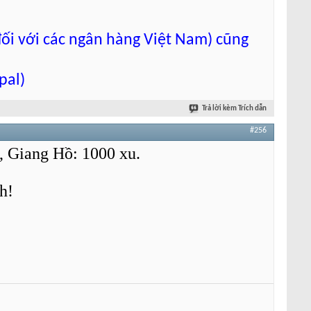
đối với các ngân hàng Việt Nam) cũng
pal)
Trả lời kèm Trích dẫn
#256
, Giang Hồ: 1000 xu.
h!