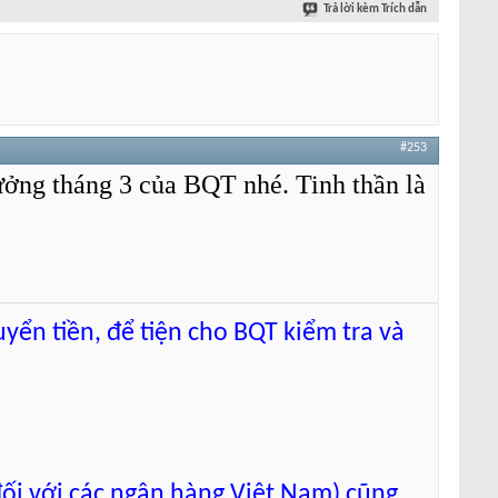
Trả lời kèm Trích dẫn
#253
ởng tháng 3 của BQT nhé. Tinh thần là
uyển tiền, để tiện cho BQT kiểm tra và
đối với các ngân hàng Việt Nam) cũng