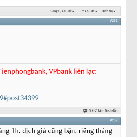
Công cụ Chủ đề
Tìm Chủ đề
Hiển thị
#251
 Tienphongbank, VPbank liên lạc:
99#post34399
Trả lời kèm Trích dẫn
#252
ng 1h. dịch giả cũng bận, riêng tháng