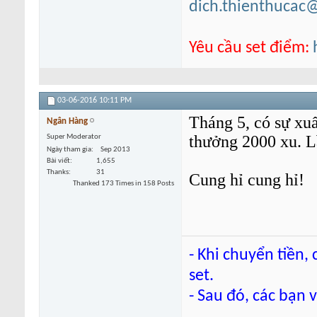
dich.thienthucac
Yêu cầu set điểm:
03-06-2016
10:11 PM
Tháng 5, có sự xu
Ngân Hàng
thưởng 2000 xu. L
Super Moderator
Ngày tham gia
Sep 2013
Bài viết
1,655
Thanks
31
Cung hỉ cung hỉ!
Thanked 173 Times in 158 Posts
- Khi chuyển tiền,
set.
- Sau đó, các bạn 