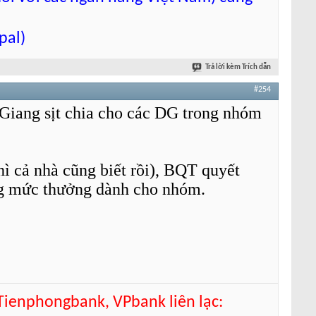
pal)
Trả lời kèm Trích dẫn
#254
Giang sịt chia cho các DG trong nhóm
thì cả nhà cũng biết rồi), BQT quyết
ụng mức thưởng dành cho nhóm.
 Tienphongbank, VPbank liên lạc: