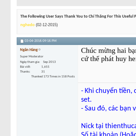
The Following User Says Thank You to Chí Thăng For This Useful 
nghedo
(02-12-2015)
03-04-2016
09:16 PM
Chúc mừng hai bạn
Ngân Hàng
cứ thế phát huy he
Super Moderator
Ngày tham gia
Sep 2013
Bài viết
1,655
Thanks
31
Thanked 173 Times in 158 Posts
- Khi chuyển tiền,
set.
- Sau đó, các bạn 
Nick tại thienthu
Số tài khoản (Hoặc