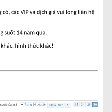
ó, các VIP và dịch giả vui lòng liên hệ
ng suốt 14 năm qua.
 khác, hình thức khác!
Trang 26 của 26
...
16
24
25
26
n 258 của 258
Đầu tiên