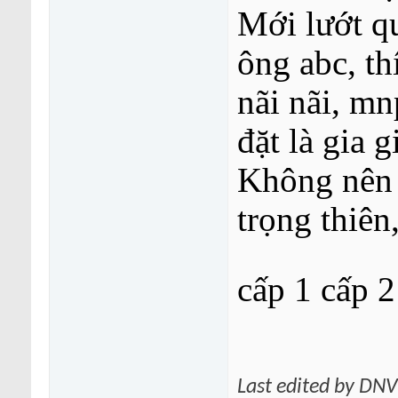
Mới lướt qu
ông abc, th
nãi nãi, m
đặt là gia g
Không nên đ
trọng thiên
cấp 1 cấp 2
Last edited by DN