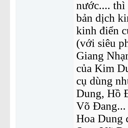
nước.... thì
bản dịch ki
kinh điển c
(với siêu 
Giang Nhạn (
của Kim Dung
cụ dùng n
Dung, Hồ Đ
Võ Đang... 
Hoa Dung đ