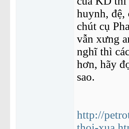
của KD thì
huynh, đệ,
chút cụ Pha
vẫn xưng an
nghĩ thì ca
hơn, hãy đọ
sao.
http://petr
thoi-xua.h