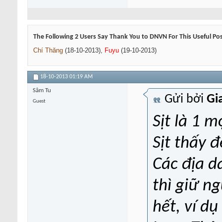
The Following 2 Users Say Thank You to DNVN For This Useful Pos
Chí Thăng
(18-10-2013),
Fuyu
(19-10-2013)
18-10-2013
01:19 AM
Sâm Tu
Gửi bởi
Gi
Guest
Sịt là 1 m
Sịt thấy 
Các địa d
thì giữ n
hết, ví d