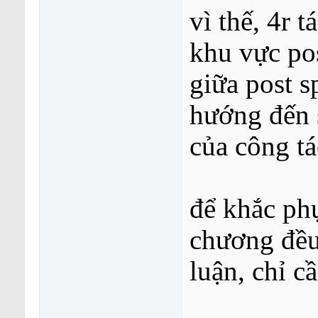
vì thế, 4r 
khu vực pos
giữa post s
hướng đến 
của công tá
để khắc phụ
chương đều 
luận, chỉ cầ