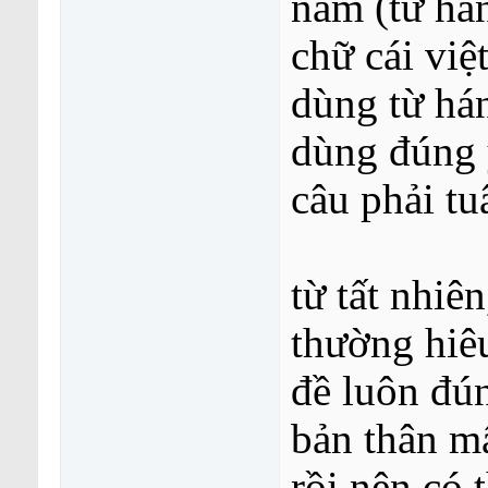
nam (từ hán
chữ cái viê
dùng từ hán
dùng đúng 
câu phải tu
từ tất nhi
thường hiêu 
đề luôn đú
bản thân mấy
rồi nên có 