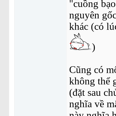
"cuồng bạo"
nguyên gốc
khác (có lú
)
Cũng có một
không thể 
(đặt sau ch
nghĩa về mặ
này nghĩa h