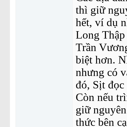
thì giữ ng
hết, ví dụ
Long Thập 
Trần Vương
biệt hơn. N
nhưng có và
đó, Sịt đọc
Còn nếu trì
giữ nguyên
thức bên c