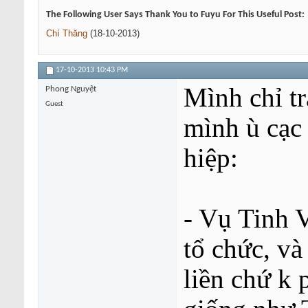
The Following User Says Thank You to Fuyu For This Useful Post:
Chí Thăng
(18-10-2013)
17-10-2013
10:43 PM
Mình chỉ tr
Phong Nguyệt
Guest
mình ù cạc 
hiệp:
- Vụ Tinh 
tổ chức, và
liền chứ k 