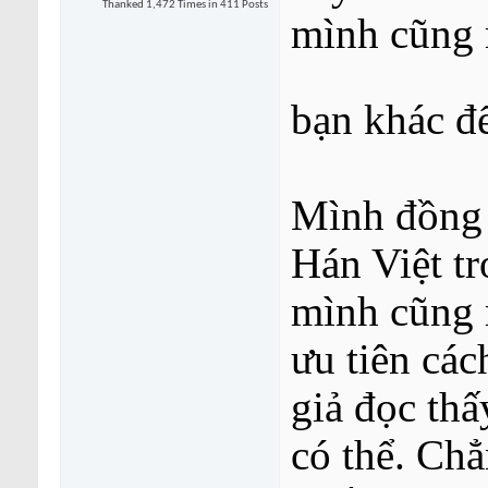
Thanked 1,472 Times in 411 Posts
mình cũng 
bạn khác đ
Mình đồng 
Hán Việt tr
mình cũng r
ưu tiên các
giả đọc thấ
có thể. Ch