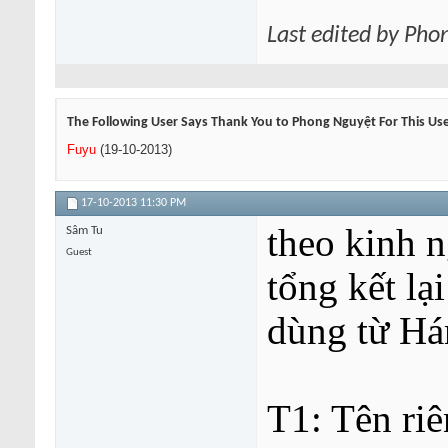
Last edited by Pho
The Following User Says Thank You to Phong Nguyệt For This Use
Fuyu
(19-10-2013)
17-10-2013
11:30 PM
theo kinh ng
Sâm Tu
Guest
tổng kết lạ
dùng từ Ha
T1: Tên riê