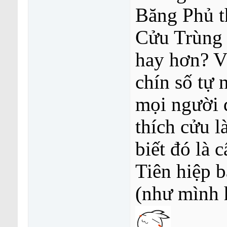
Băng Phủ t
Cửu Trùng 
hay hơn? V
chín số tự 
mọi người đ
thích cửu l
biết đó là 
Tiên hiệp b
(như mình 