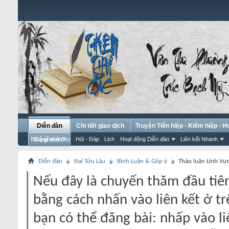
Diễn đàn
Chi tiết giao dịch
Truyện Tiên hiệp - Kiếm hiệp - 
Bài gửi hôm nay
Có gì mới?
Hỏi - Đáp
Lịch
Hoạt động Diễn đàn
Liên kết Nhanh
Diễn đàn
Đại Tửu Lâu
Bình Luận & Góp ý
Thảo luận Linh Vự
Nếu đây là chuyến thăm đầu tiên
bằng cách nhấn vào liên kết ở tr
bạn có thể đăng bài: nhấp vào li