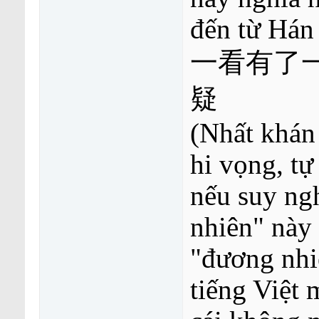
đến từ Hán 
一看有了一
疑
(Nhất khán 
hi vọng, tự
nếu suy ngh
nhiên" này
"đương nhiê
tiếng Việt 