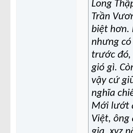
Long Thập
Trần Vươn
biệt hơn.
nhưng có 
trước đó, 
gió gì. Cò
vậy cứ gi
nghĩa chi
Mới lướt 
Việt, ông
gia, xyz 