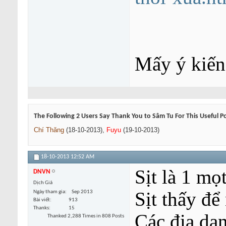
Mấy ý kiế
The Following 2 Users Say Thank You to Sâm Tu For This Useful P
Chí Thăng
(18-10-2013),
Fuyu
(19-10-2013)
18-10-2013
12:52 AM
Sịt là 1 mọ
DNVN
Dịch Giả
Sịt thấy để
Ngày tham gia
Sep 2013
Bài viết
913
Thanks
15
Các địa da
Thanked 2,288 Times in 808 Posts