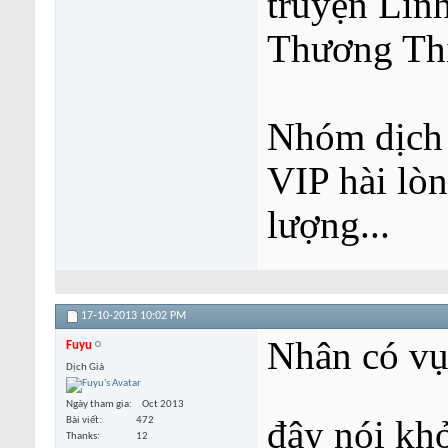
truyện Lin
Thương Thi
Nhóm dịch 
VIP hài lòn
lượng...
17-10-2013
10:02 PM
Nhân có vụ 
Fuyu
Dịch Giả
Ngày tham gia
Oct 2013
đây nói kh
Bài viết
472
Thanks
12