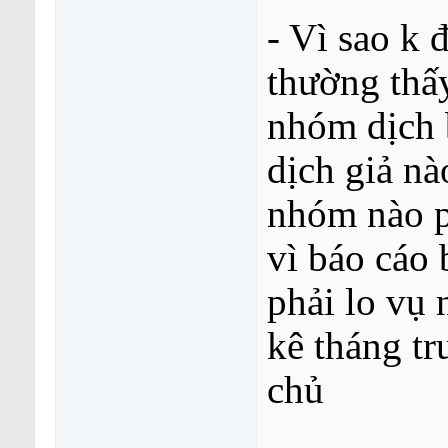
- Vì sao k 
thường thấ
nhóm dịch 
dịch giả n
nhóm nào p
vì báo cáo
phải lo vụ 
kê tháng tr
chủ