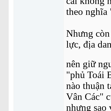
cái không n
theo nghĩa 
Nhưng còn v
lực, địa da
nên giữ ng
"phủ Toái 
nào thuận t
Vân Các" cũ
nhưng sao 