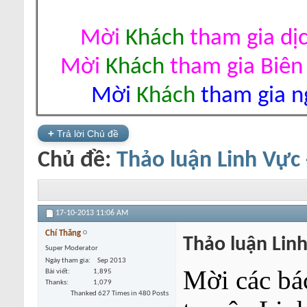
Mời
Khách
tham gia dị
Mời
Khách
tham gia Biên
Mời
Khách
tham gia ng
+
Trả lời Chủ đề
Chủ đề:
Thảo luận Linh Vực
17-10-2013
11:06 AM
Chí Thăng
Thảo luận Lin
Super Moderator
Ngày tham gia
Sep 2013
Mời các bá
Bài viết
1,895
Thanks
1,079
Thanked 627 Times in 480 Posts