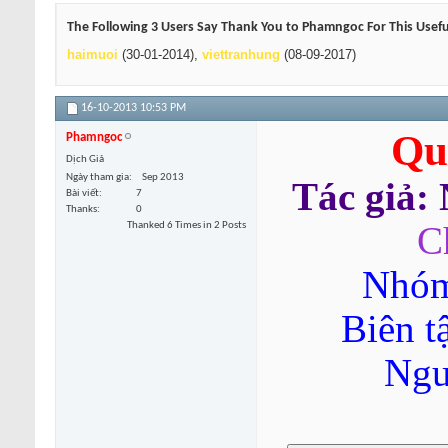
The Following 3 Users Say Thank You to Phamngoc For This Usefu
haimuoi
(30-01-2014),
viettranhung
(08-09-2017)
16-10-2013
10:53 PM
Qu
Phamngoc
Dịch Giả
Ngày tham gia
Sep 2013
Tác giả:
Bài viết
7
Thanks
0
Thanked 6 Times in 2 Posts
C
Nhóm
Biên t
Ngu