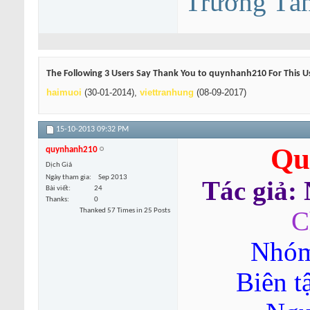
Trường Tâ
The Following 3 Users Say Thank You to quynhanh210 For This Us
haimuoi
(30-01-2014),
viettranhung
(08-09-2017)
15-10-2013
09:32 PM
Qu
quynhanh210
Dịch Giả
Ngày tham gia
Sep 2013
Tác giả:
Bài viết
24
Thanks
0
Thanked 57 Times in 25 Posts
C
Nhóm
Biên t