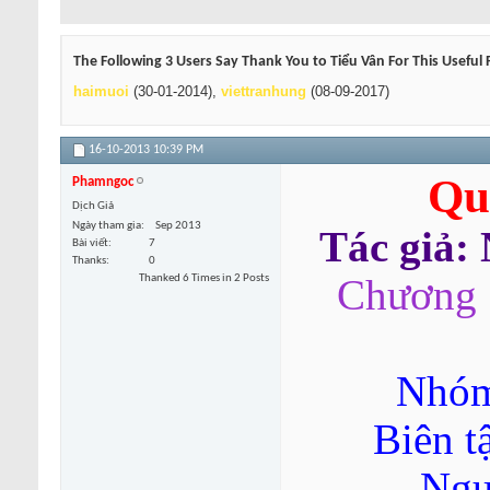
The Following 3 Users Say Thank You to Tiểu Vân For This Useful 
haimuoi
(30-01-2014),
viettranhung
(08-09-2017)
16-10-2013
10:39 PM
Qu
Phamngoc
Dịch Giả
Ngày tham gia
Sep 2013
Tác giả:
Bài viết
7
Thanks
0
Thanked 6 Times in 2 Posts
Chương 
Nhóm
Biên t
Ngu