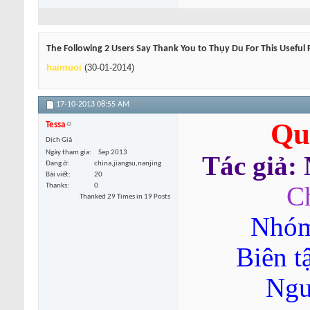
The Following 2 Users Say Thank You to Thụy Du For This Useful 
haimuoi
(30-01-2014)
17-10-2013
08:55 AM
Qu
Tessa
Dịch Giả
Ngày tham gia
Sep 2013
Tác giả:
Đang ở
china,jiangsu,nanjing
Bài viết
20
Thanks
0
C
Thanked 29 Times in 19 Posts
Nhóm
Biên t
Ngu