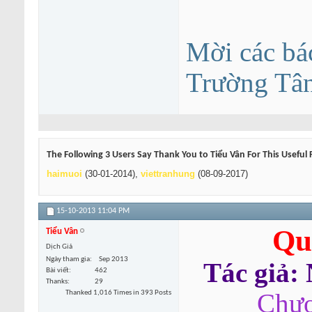
Mời các bá
Trường Tâ
The Following 3 Users Say Thank You to Tiểu Vân For This Useful 
haimuoi
(30-01-2014),
viettranhung
(08-09-2017)
15-10-2013
11:04 PM
Qu
Tiểu Vân
Dịch Giả
Ngày tham gia
Sep 2013
Tác giả:
Bài viết
462
Thanks
29
Thanked 1,016 Times in 393 Posts
Chươ