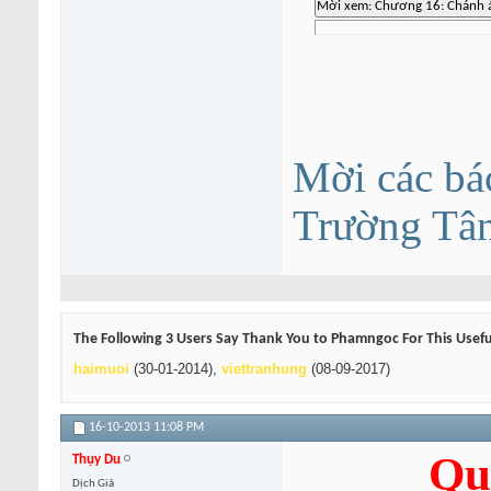
Mời các bá
Trường Tâ
The Following 3 Users Say Thank You to Phamngoc For This Usefu
haimuoi
(30-01-2014),
viettranhung
(08-09-2017)
16-10-2013
11:08 PM
Qu
Thụy Du
Dịch Giả