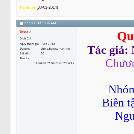
haimuoi
(30-01-2014)
17-10-2013
10:26 AM
Qu
Tessa
Dịch Giả
Ngày tham gia
Sep 2013
Tác giả:
Đang ở
china,jiangsu,nanjing
Bài viết
20
Thanks
0
Chươn
Thanked 29 Times in 19 Posts
Nhóm
Biên t
Ngu