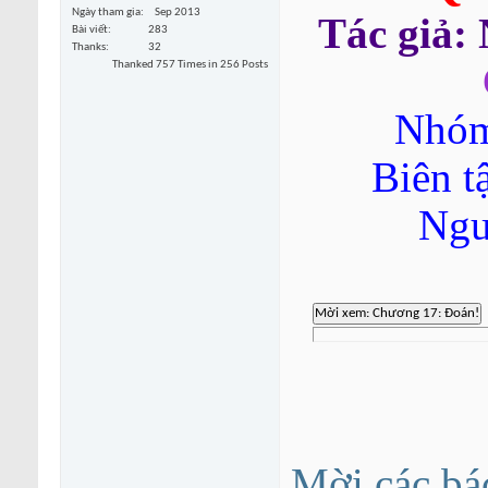
Ngày tham gia
Sep 2013
Tác giả:
Bài viết
283
Thanks
32
Thanked 757 Times in 256 Posts
Nhóm
Biên t
Ngu
Mời các bá