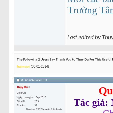
Trường Tâ
Last edited by Thụ
The Following 2 Users Say Thank You to Thụy Du For This Useful 
haimuoi
(30-01-2014)
16-10-2013
11:24 PM
Qu
Thụy Du
Dịch Giả
Ngày tham gia
Sep 2013
Tác giả:
Bài viết
283
Thanks
32
Thanked 757 Times in 256 Posts