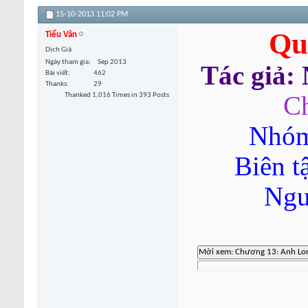
15-10-2013
11:02 PM
Qu
Tiểu Vân
Dịch Giả
Ngày tham gia
Sep 2013
Tác giả:
Bài viết
462
Thanks
29
Thanked 1,016 Times in 393 Posts
C
Nhóm
Biên t
Ngu