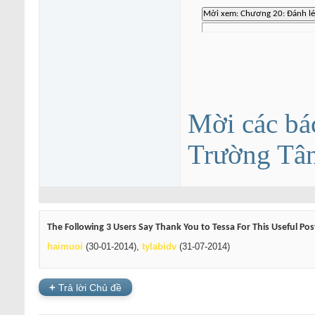
Mời các bá
Trường Tâ
The Following 3 Users Say Thank You to Tessa For This Useful Pos
haimuoi
(30-01-2014),
tylabidv
(31-07-2014)
+
Trả lời Chủ đề