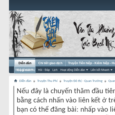
Diễn đàn
Chi tiết giao dịch
Truyện Tiên hiệp - Kiếm hiệp - 
Bài gửi hôm nay
Có gì mới?
Hỏi - Đáp
Lịch
Hoạt động Diễn đàn
Liên kết Nhanh
Diễn đàn
Truyện Thu Phí
Truyện Đô thị - Quan Trường
Quan
Nếu đây là chuyến thăm đầu tiên
bằng cách nhấn vào liên kết ở tr
bạn có thể đăng bài: nhấp vào li