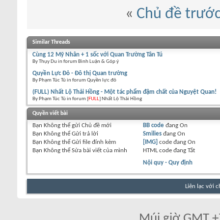
«
Chủ đề trướ
Similar Threads
Cùng 12 Mỹ Nhân + 1 sốc với Quan Trường Tân Tú
By Thụy Du in forum Bình Luận & Góp ý
Quyền Lực Đỏ - Đô thị Quan trường
By Phạm Túc Tú in forum Quyền lực đỏ
(FULL) Nhất Lộ Thải Hồng - Một tác phẩm đậm chất của Nguyệt Quan!
By Phạm Túc Tú in forum [
FULL
] Nhất Lộ Thải Hồng
Quyền viết bài
Bạn
Không thể
gửi Chủ đề mới
BB code
đang
On
Bạn
Không thể
Gửi trả lời
Smilies
đang
On
Bạn
Không thể
Gửi file đính kèm
[IMG]
code đang
On
Bạn
Không thể
Sửa bài viết của mình
HTML code đang
Tắt
Nội quy - Quy định
Liên lạc với 
Múi giờ GMT +7