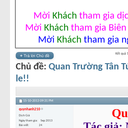
Mời
Khách
tham gia dị
Mời
Khách
tham gia Biên
Mời
Khách
tham gia ng
Kết quả 
+
Trả lời Chủ đề
Chủ đề:
Quan Trường Tân Tú
le!!
15-10-2013
09:31 PM
Qu
quynhanh210
Dịch Giả
Ngày tham gia
Sep 2013
Tác giả:
Bài viết
24