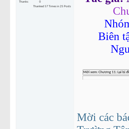
Thanks
0
Thanked 57 Times in 25 Posts
Chư
Nhóm
Biên t
Ngu
Mời các bá