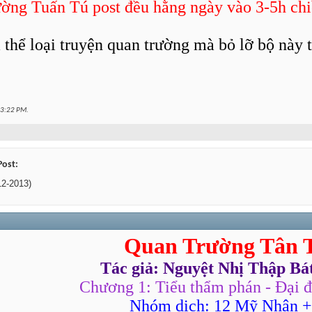
ờng Tuấn Tú post đều hằng ngày vào 3-5h chiề
04:00 PM
04:05 PM
thể loại truyện quan trường mà bỏ lỡ bộ này thì
3:22 PM
.
Post:
12-2013)
Quan Trường Tân 
Tác giả: Nguyệt Nhị Thập Bá
3,
10:56 PM
Chương 1: Tiểu thẩm phán - Đại đ
3,
11:00 PM
Nhóm dịch: 12 Mỹ Nhân +