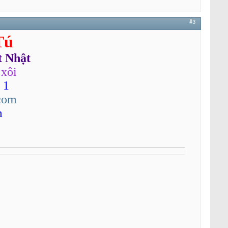
#3
Tú
t Nhật
 xôi
 1
com
m