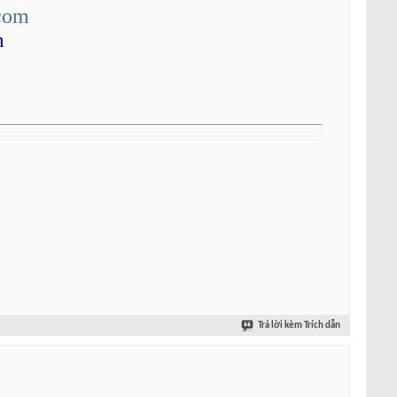
com
m
Trả lời kèm Trích dẫn