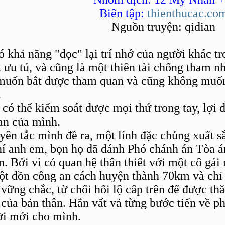
Biên tập:
thienthucac.co
Nguồn truyện: qidian
 khả năng "đọc" lại trí nhớ của người khác tr
t ưu tú, và cũng là một thiên tài chống tham n
29 PM
uốn bắt được tham quan và cũng không muốn 
35 PM
.
07:06 PM
PM
ó thể kiểm soát được mọi thứ trong tay, lợi d
PM
an của mình.
uyên tắc mình đề ra, một lính đặc chủng xuất 
hí anh em, bọn họ đã đánh Phó chánh án Tòa án
. Bởi vì có quan hệ thân thiết với một cô gái
ột đồn công an cách huyện thành 70km và chỉ 
ững chắc, từ chối hối lộ cấp trên để được thă
của bản thân. Hắn vất vả từng bước tiến về ph
M
M
ời mới cho mình.