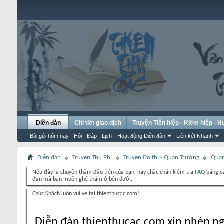
Diễn đàn
Chi tiết giao dịch
Truyện Tiên hiệp - Kiếm hiệp - 
Bài gửi hôm nay
Hỏi - Đáp
Lịch
Hoạt động Diễn đàn
Liên kết Nhanh
Diễn đàn
Truyện Thu Phí
Truyện Đô thị - Quan Trường
Quan
Nếu đây là chuyến thăm đầu tiên của bạn, hãy chắc chắn kiểm tra
FAQ
bằng cá
đàn mà bạn muốn ghé thăm ở bên dưới.
Chúc Khách luôn vui vẻ tại thienthucac.com!
Diễn đàn thienthucac.com xin phép ng