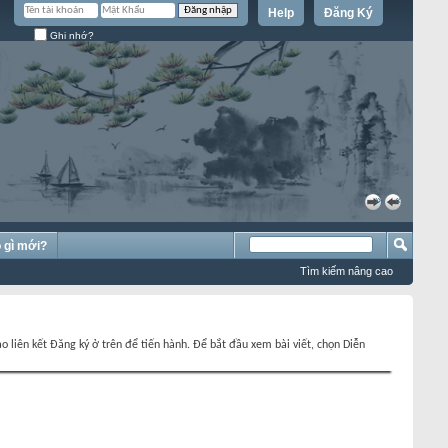
Help
Đăng Ký
Ghi nhớ?
»
«
 gì mới?
Tìm kiếm nâng cao
o liên kết Đăng ký ở trên để tiến hành. Để bắt đầu xem bài viết, chọn Diễn