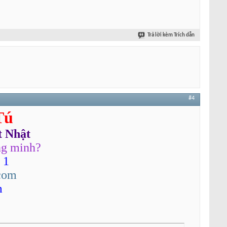
Trả lời kèm Trích dẫn
#4
Tú
t Nhật
ng minh?
 1
com
m