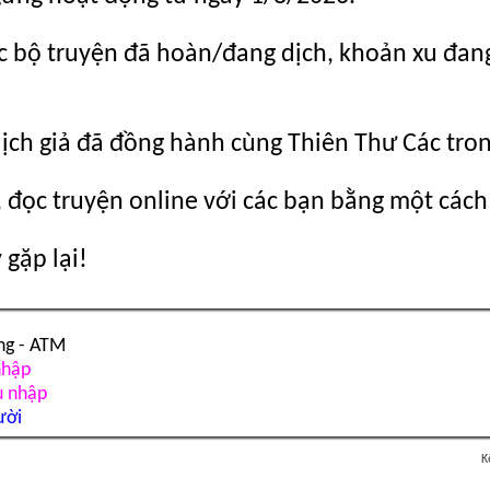
c bộ truyện đã hoàn/đang dịch, khoản xu đang c
dịch giả đã đồng hành cùng Thiên Thư Các tro
 đọc truyện online với các bạn bằng một cách
gặp lại!
ng - ATM
nhập
u nhập
ười
K