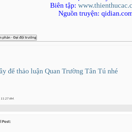
3,
11:03 PM
Biên tập:
www.thienthucac.
Nguồn truyện: qidian.co
PM
PM
39 PM
PM
PM
ây để thảo luận Quan Trường Tân Tú nhé
M
29 AM
12:32 AM
t
11:27 AM
.
l Post: