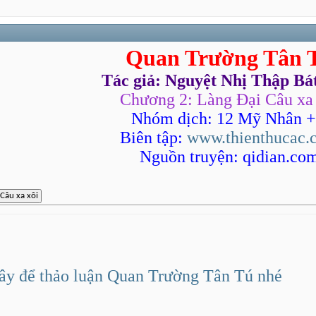
Quan Trường Tân 
Tác giả: Nguyệt Nhị Thập Bá
Chương 2: Làng Đại Câu xa
Nhóm dịch: 12 Mỹ Nhân +
AM
Biên tập:
www.thienthucac.
PM
Nguồn truyện: qidian.co
PM
PM
13 PM
ây để thảo luận Quan Trường Tân Tú nhé
M
4 PM
M