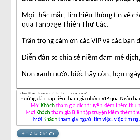
Mọi thắc mắc, tìm hiểu thông tin về cá
qua Fanpage Thiên Thư Các.
Trân trọng cảm ơn các VIP và các bạn 
Diễn đàn sẽ chia sẻ niềm đam mê dịch,
Non xanh nước biếc hãy còn, hẹn ngày 
Chúc Khách luôn vui vẻ tại thienthucac.com!
Hướng dẫn nạp tiền tham gia nhóm VIP qua Ngân hà
Mời
Khách
tham gia dịch truyện kiếm thêm thu 
Mời
Khách
tham gia Biên tập truyện kiếm thêm th
Mời
Khách
tham gia người tìm việc, việc tìm ng
+
Trả lời Chủ đề