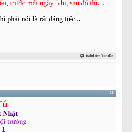
u, trước mắt ngày 5 bi, sau đó thì…
 phải nói là rất đáng tiếc...
Trả lời kèm Trích dẫn
#2
Tú
t Nhật
ội trưởng
 1