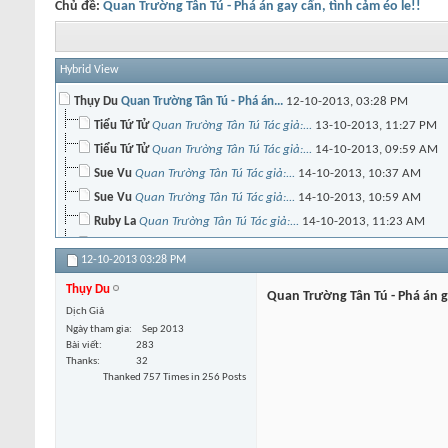
Chủ đề:
Quan Trường Tân Tú - Phá án gay cấn, tình cảm éo le!!
Hybrid View
Thụy Du
Quan Trường Tân Tú - Phá án...
12-10-2013,
03:28 PM
Tiểu Tứ Tử
Quan Trường Tân Tú Tác giả:...
13-10-2013,
11:27 PM
Tiểu Tứ Tử
Quan Trường Tân Tú Tác giả:...
14-10-2013,
09:59 AM
Sue Vu
Quan Trường Tân Tú Tác giả:...
14-10-2013,
10:37 AM
Sue Vu
Quan Trường Tân Tú Tác giả:...
14-10-2013,
10:59 AM
Ruby La
Quan Trường Tân Tú Tác giả:...
14-10-2013,
11:23 AM
Ruby La
Quan Trường Tân Tú Tác giả:...
14-10-2013,
02:49 PM
12-10-2013
03:28 PM
anh đang cô đơn
Quan Trường Tân Tú Tác giả:...
14-10-2013,
02:5
Thụy Du
Hạ Băng
Quan Trường Tân Tú Tác giả:...
14-10-2013,
10:49 PM
Quan Trường Tân Tú - Phá án ga
Dịch Giả
quynhanh210
Quan Trường Tân Tú Tác giả:...
15-10-2013,
Ngày tham gia
Sep 2013
Tiểu Vân
Quan Trường Tân Tú Tác giả:...
15-10-2013,
1
Bài viết
283
Thanks
32
Phamngoc
Quan Trường Tân Tú Tác giả:...
16-10-20
Thanked 757 Times in 256 Posts
Hạ Băng
Quan Trường Tân Tú Tác giả:...
14-10-2013,
10:47 PM
quynhanh210
Quan Trường Tân Tú Tác giả:...
15-10-2013,
09:31 
Tiểu Vân
Quan Trường Tân Tú Tác giả:...
15-10-2013,
11:02 PM