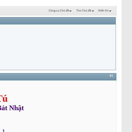
Công cụ Chủ đề
Tìm Chủ đề
Hiển thị
#1
Tú
Bát Nhật
 1