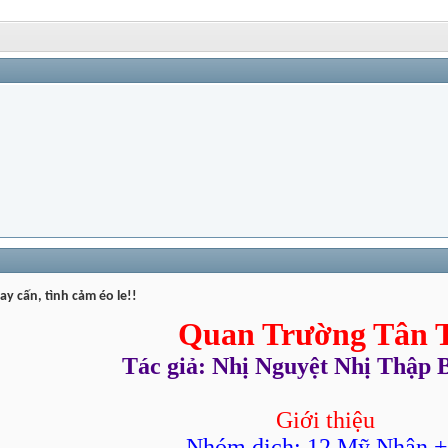
1 PM
y cấn, tình cảm éo le!!
09:32 PM
Quan Trường Tân 
1:04 PM
Tác giả: Nhị Nguyệt Nhị Thập 
13,
10:53 PM
PM
Giới thiệu
Nhóm dịch: 12 Mỹ Nhân +