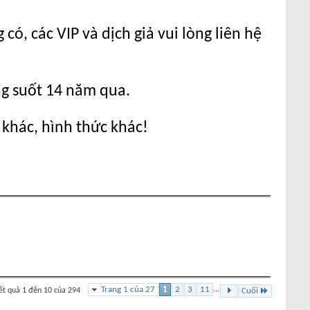
ó, các VIP và dịch giả vui lòng liên hệ
ng suốt 14 năm qua.
 khác, hình thức khác!
Trang 1 của 27
1
2
3
11
...
ết quả 1 đến 10 của 294
Cuối