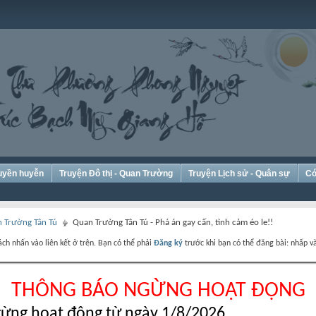
Huyền huyễn
Truyện Đô thị - Quan Trường
Truyện Lịch sử - Quân sự
Có
 Trường Tân Tú
Quan Trường Tân Tú - Phá án gay cấn, tình cảm éo le!!
ch nhấn vào liên kết ở trên. Bạn có thể phải
Đăng ký
trước khi bạn có thể đăng bài: nhấp và
THÔNG BÁO NGỪNG HOẠT ĐỘNG
ừng hoạt động từ ngày 1/8/2026.